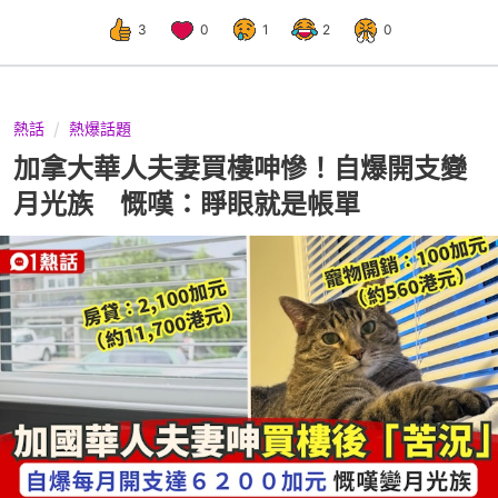
3
0
1
2
0
熱話
熱爆話題
加拿大華人夫妻買樓呻慘！自爆開支變
月光族 慨嘆：睜眼就是帳單