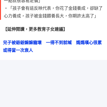
一點就很容易走偏」
・「孩子會有這反映代表，你花了金錢養成，卻缺了
心力養成，孩子被金錢餵養長大，你期許太高了」
【延伸閱讀，更多教育子女建議】
兒子被爺爺嫲嫲寵壞　一得不到就喊　媽媽嘆心很累
或得當一次衰人