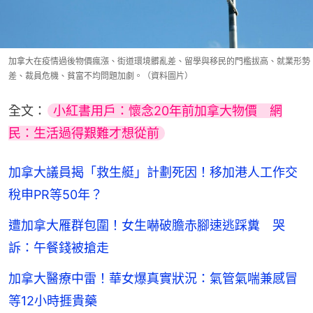
加拿大在疫情過後物價瘋漲、街道環境髒亂差、留學與移民的門檻拔高、就業形勢
差、裁員危機、貧富不均問題加劇。（資料圖片）
全文：
小紅書用戶：懷念20年前加拿大物價　網
民：生活過得艱難才想從前
加拿大議員揭「救生艇」計劃死因！移加港人工作交
稅申PR等50年？
遭加拿大雁群包圍！女生嚇破膽赤腳速逃踩糞 哭
訴：午餐錢被搶走
加拿大醫療中雷！華女爆真實狀況：氣管氣喘兼感冒
等12小時捱貴藥