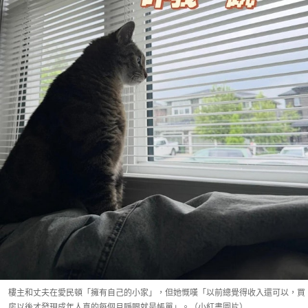
樓主和丈夫在愛民頓「擁有自己的小家」，但她慨嘆「以前總覺得收入還可以，買
房以後才發現成年人真的每個月睜眼就是帳單」。（小紅書圖片）