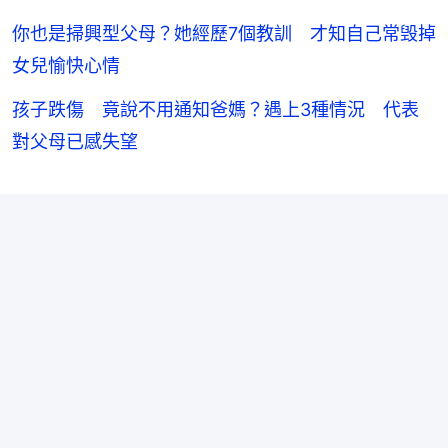
你也是掃興型父母？她經歷7個教訓 才知自己常毁掉
女兒愉快心情
孩子跌傷 竟說不用通知爸媽？遇上3種情況 代表
對父母已感失望