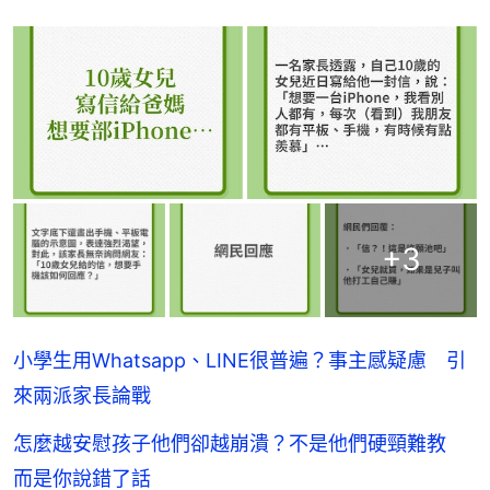
+
3
小學生用Whatsapp、LINE很普遍？事主感疑慮 引
來兩派家長論戰
怎麼越安慰孩子他們卻越崩潰？不是他們硬頸難教
而是你說錯了話