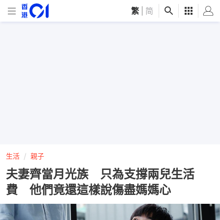
繁
|
简
生活
親子
夫妻齊當月光族 只為支撐兩兒生活
費 他們竟還這樣說傷盡媽媽心