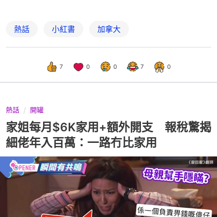
熱話
小紅書
加拿大
7
0
0
7
0
熱話
開罐
家姐每月$6K家用+額外開支 報稅驚揭
細佬年入百萬：一路冇比家用