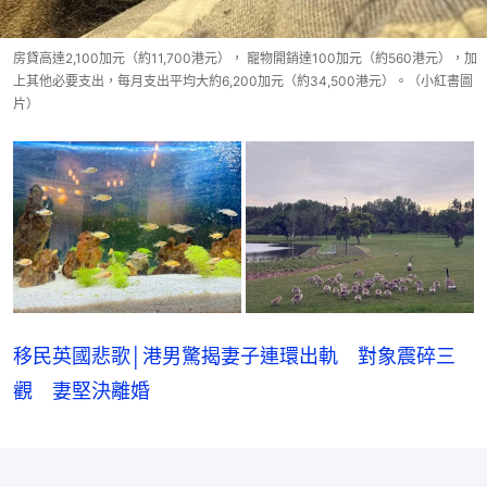
房貸高達2,100加元（約11,700港元）， 寵物開銷達100加元（約560港元），加
上其他必要支出，每月支出平均大約6,200加元（約34,500港元）。（小紅書圖
片）
移民英國悲歌│港男驚揭妻子連環出軌 對象震碎三
觀 妻堅決離婚