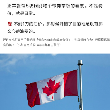
近日有小紅書用戶發帖稱「懷念20年前加拿大物價」，形容當時衣食住行樣樣都價
廉物美。（小紅書用戶＠Lu添添都有吉歌億）