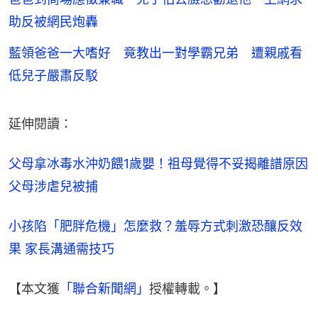
助反被網民炮轟
藍領爸爸一大嗜好 竟教出一對學霸兄弟 遭親戚看
低兒子嚴肅反駁
延伸閱讀：
父母拿冰毒水沖奶餵1歲嬰！祖母覺得不妥揭離譜原因 
父母涉虐兒被捕
小孩陷「肥胖危機」怎麼救？羞辱方式刺激恐釀反效
果 家長溝通需技巧
【本文獲
「聯合新聞網」
授權轉載。】