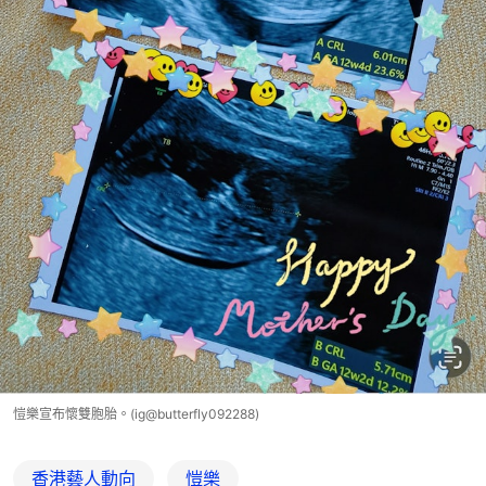
愷樂宣布懷雙胞胎。(ig@butterfly092288)
香港藝人動向
愷樂