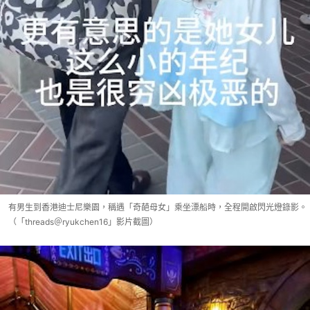
有男生到香港迪士尼樂園，稱遇「奇葩母女」乘坐漂船時，全程開啟閃光燈錄影。
（「threads＠ryukchen16」影片截圖）