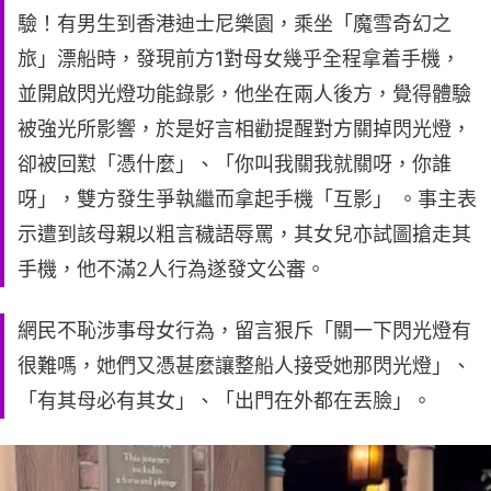
驗！有男生到香港迪士尼樂園，乘坐「魔雪奇幻之
旅」漂船時，發現前方1對母女幾乎全程拿着手機，
並開啟閃光燈功能錄影，他坐在兩人後方，覺得體驗
被強光所影響，於是好言相勸提醒對方關掉閃光燈，
卻被回懟「憑什麼」、「你叫我關我就關呀，你誰
呀」，雙方發生爭執繼而拿起手機「互影」 。事主表
示遭到該母親以粗言穢語辱罵，其女兒亦試圖搶走其
手機，他不滿2人行為遂發文公審。
網民不恥涉事母女行為，留言狠斥「關一下閃光燈有
很難嗎，她們又憑甚麼讓整船人接受她那閃光燈」、
「有其母必有其女」、「出門在外都在丟臉」。