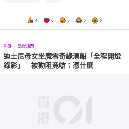
4
0
0
0
0
熱話
熱爆話題
迪士尼母女坐魔雪奇緣漂船「全程開燈
錄影」 被勸阻竟嗆：憑什麼