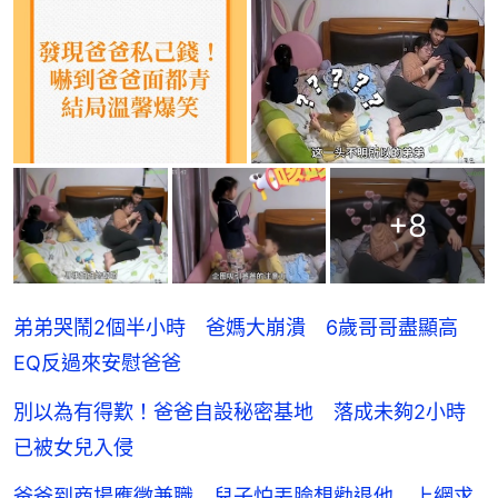
+
8
弟弟哭鬧2個半小時 爸媽大崩潰 6歲哥哥盡顯高
EQ反過來安慰爸爸
別以為有得歎！爸爸自設秘密基地 落成未夠2小時
已被女兒入侵
爸爸到商場應徵兼職 兒子怕丟臉想勸退他 上網求