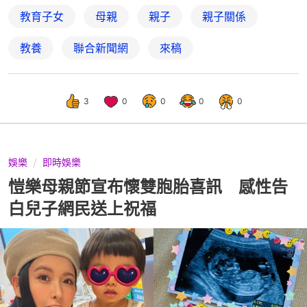
教育子女
母親
親子
親子關係
教養
聯合新聞網
來稿
3
0
0
0
0
娛樂
即時娛樂
愷樂母親節宣布懷雙胞胎喜訊 感性告
白兒子網民送上祝福