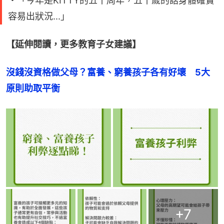
・「今年是KITTY的五十周年，五十歲的話身體確實
容易出狀況...」
【延伸閱讀，更多教育子女建議】
沒錢沒資格做父母？富養、窮養孩子各有好壞　5大
原則助取平衡
+
7