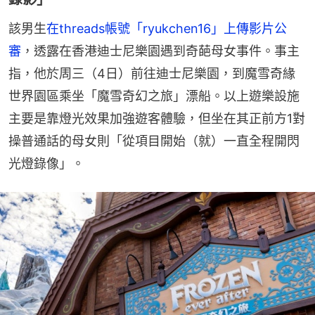
該男生
在threads帳號「ryukchen16」上傳影片公
審
，透露在香港迪士尼樂園遇到奇葩母女事件。事主
指，他於周三（4日）前往迪士尼樂園，到魔雪奇緣
世界園區乘坐「魔雪奇幻之旅」漂船。以上遊樂設施
主要是靠燈光效果加強遊客體驗，但坐在其正前方1對
操普通話的母女則「從項目開始（就）一直全程開閃
光燈錄像」。