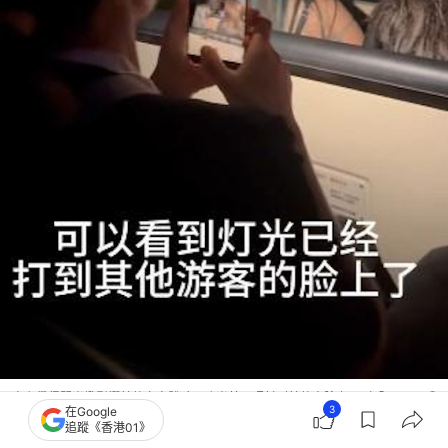
事主覺得閃光燈影響其他賓客體驗，強光甚至照射到其他人臉上。（「threads＠
3
在Google
ryukchen16」影片截圖）
追蹤《香港01》