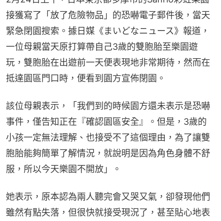
接獲寫了「放了危險物品」的恐嚇電子郵件後，當天
緊急閉園搜索。據日媒《まいどなニュース》報道，
一位母親當天原打算帶自己3歲的雙胞胎至樂園遊
玩，雙胞胎在出遊前一天便表現地非常期待，然而在
抵達園區門口時，便看到園方宣佈閉園。
該位母親表示，「我們到的時候園方還未表示是恐嚇
事件，僅告知正在『確認園區安全』。但是，3歲的
小孩一定無法理解、也接受不了這個理由，為了讓雙
胞胎能夠簡單了解情況，就說明是因為角色身體不舒
服，所以今天樂園不開放」。
她表示，原本認為兩人聽完會又哭又氣，卻發現他們
雖然有點失落，但很快就接受現況了，甚至貼心地表