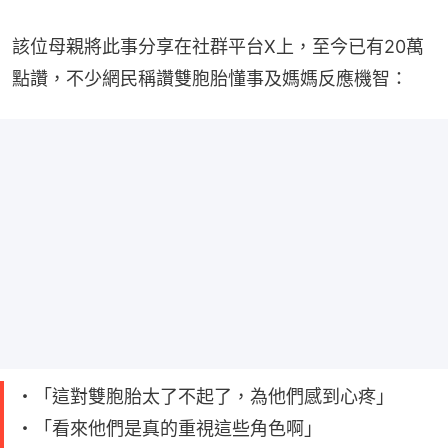
該位母親將此事分享在社群平台X上，至今已有20萬
點讚，不少網民稱讚雙胞胎懂事及媽媽反應機智：
・「這對雙胞胎太了不起了，為他們感到心疼」
・「看來他們是真的重視這些角色啊」