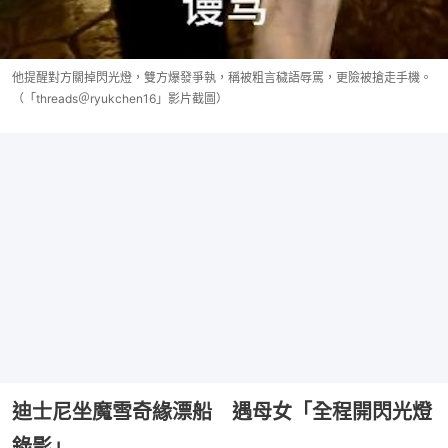
他提醒對方關掉閃光燈，雙方爆發爭執，稱被粗言穢語辱罵，更險被搶走手機。
（「threads＠ryukchen16」影片截圖）
迪士尼坐魔雪奇緣漂船 遇母女「全程開閃光燈
錄影」