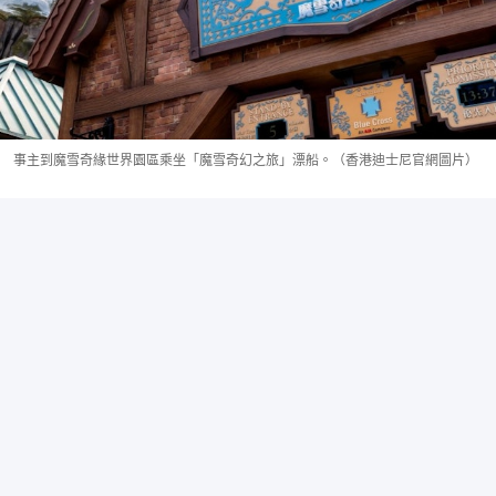
事主到魔雪奇緣世界園區乘坐「魔雪奇幻之旅」漂船。（香港迪士尼官網圖片）