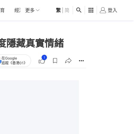
育
經濟
更多
01深圳
繁
觀點
|
简
健康
好食玩飛
登入
女
度隱藏真實情緒
1
在Google
追蹤《香港01》