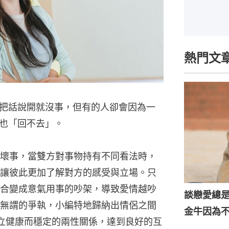
熱門文
把話說開就沒事，但有的人卻會因為一
也「回不去」。
壞事，當雙方對事物持有不同看法時，
讓彼此更加了解對方的感受與立場。只
合變成意氣用事的吵架，導致愛情越吵
談戀愛總
無謂的爭執，小編特地歸納出情侶之間
金牛因為
立健康而穩定的兩性關係，達到良好的互