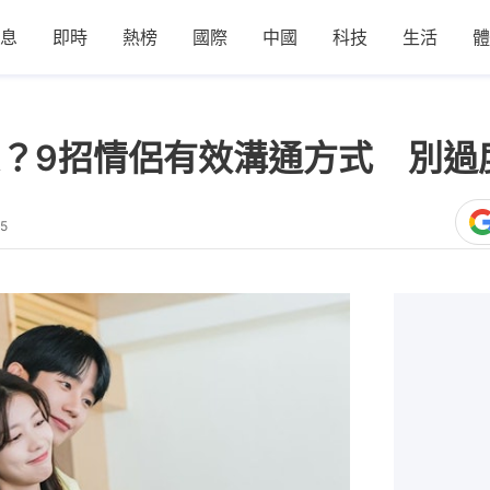
息
即時
熱榜
國際
中國
科技
生活
體
？9招情侶有效溝通方式 別過
15