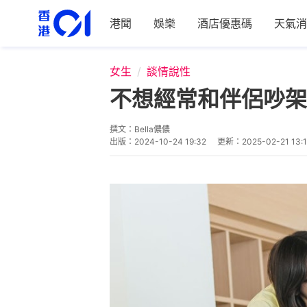
港聞
娛樂
酒店優惠碼
天氣消
女生
談情說性
不想經常和伴侶吵架
撰文：
Bella儂儂
出版：
2024-10-24 19:32
更新：
2025-02-21 13: