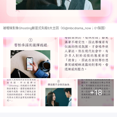
被曖昧對象Ghosting斷崖式失蹤6大主因（IG@mbcdrama_now；01製圖）
+
18