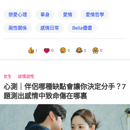
戀愛心理
單身
愛情
愛情哲學
兩性關係
感情日常
Bella儂儂
1
0
0
0
0
女生
談情說性
心測｜伴侶哪種缺點會讓你決定分手？7
題測出感情中致命傷在哪裏