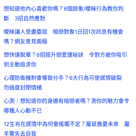
想知道他內心喜歡你嗎？6個跡象/曖昧行為教你判
斷 3招自然應對
曖昧讓人受盡委屈 暗戀對象1日回1次訊息有機會
嗎？網友意見兩極
想快速脫單？6招提升戀愛運秘訣 令對方被你吸引
到主動追求你
心理防衛機制會導致分手？6大行為可使感情破裂
勿過度封閉情緒
心測｜想知道你的身邊有暗戀者嗎？測你的魅力會令
哪種人心動不已
12生肖在感情中為何會搖擺不定？屬鼠擔憂未來 屬
羊驚失去自我