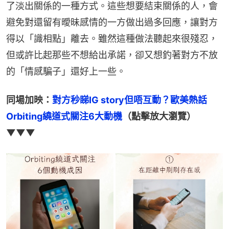
了淡出關係的一種方式。這些想要結束關係的人，會
避免對還留有曖昧感情的一方做出過多回應，讓對方
得以「識相點」離去。雖然這種做法聽起來很殘忍，
但或許比起那些不想給出承諾，卻又想釣著對方不放
的「情感騙子」還好上一些。
同場加映：
對方秒睇IG story但唔互動？歐美熱話
Orbiting繞道式關注6大動機
（點擊放大瀏覽）
▼▼▼