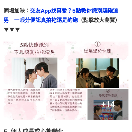
同場加映：
交友App找真愛？5點教你識別騙砲渣
男　一眼分便認真拍拖還是約砲
（點擊放大瀏覽）
▼▼▼
+
14
5. 個人成長或心態變化