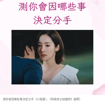
測你會因哪些事決定分手（01製圖；《和我老公結婚吧》劇照）