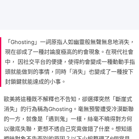
「Ghosting」一詞原指人如幽靈般無聲無息地消失，
現在卻成了一種討論度極高的約會現象。在現代社會
中， 因社交平台的便捷，使得約會變成一種動動手指
頭就能做到的事情，同時「消失」也變成了一種按下
封鎖鍵就能達成的小事。
歐美將這種既不解釋也不告知，卻選擇突然「斷崖式
消失」的行為稱為Ghosting。毫無預警遭受冷漠斷聯
的一方，就像是「遇到鬼」一樣，絲毫不曉得對方何
以徹底失聯，更想不透自己究竟做錯了什麼。想知道
曖昧對象不告而別的原因？以下小編整理了6個常見