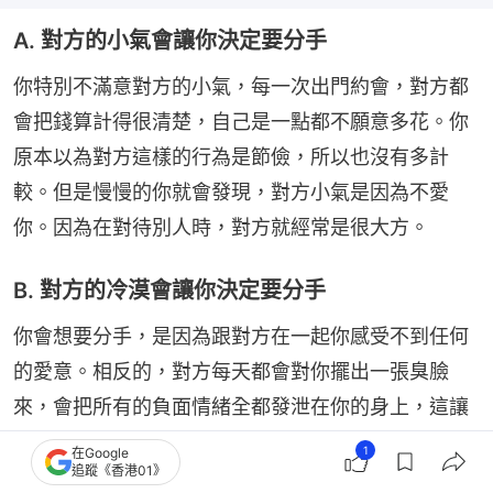
A. 對方的小氣會讓你決定要分手
你特別不滿意對方的小氣，每一次出門約會，對方都
會把錢算計得很清楚，自己是一點都不願意多花。你
原本以為對方這樣的行為是節儉，所以也沒有多計
較。但是慢慢的你就會發現，對方小氣是因為不愛
你。因為在對待別人時，對方就經常是很大方。
B. 對方的冷漠會讓你決定要分手
你會想要分手，是因為跟對方在一起你感受不到任何
的愛意。相反的，對方每天都會對你擺出一張臭臉
來，會把所有的負面情緒全都發泄在你的身上，這讓
你很是痛苦。所以剛開始你還會自我檢討，會反思是
1
在Google
追蹤《香港01》
不是自己做錯事了。後面你就知道了，遠離這樣的人