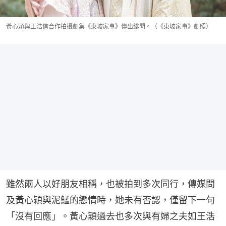
黃心穎與王浩信合作拍攝劇集《東坡家事》傳出緋聞。（《東坡家事》劇照）
雖然兩人以好朋友相稱，也被拍到多次同行，傳媒問
及黃心穎與泥鯭的戀情時，她未有否認，僅留下一句
「沒有回應」。黃心穎過去也多次與有婦之夫如王浩