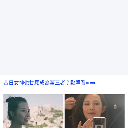
昔日女神也甘願成為第三者？點擊看===>