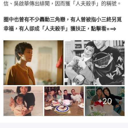
信、吳啟華傳出緋聞，因而獲「人夫殺手」的稱號。
圈中也曾有不少轟動三角戀，有人曾被指小三終另覓
幸福，有人卻成「人夫殺手」獲扶正，點擊看===>
+
20