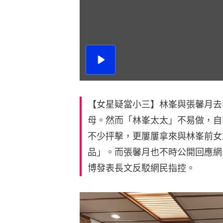
播
放
影
片
【女星疑當小三】林峯與張馨月去
母。然而「林峯太太」不易做，自
不少抨擊，更屢屢拿來與林峯前女
品」。而張馨月也不時公開回應網
博發表長文反駁網民指控。