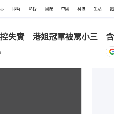
息
即時
熱榜
國際
中國
科技
生活
體
控失實 港姐冠軍被罵小三 含
3