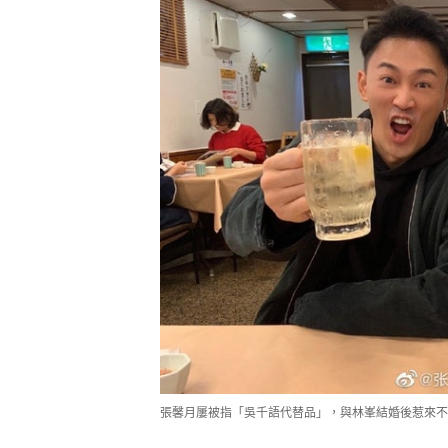
張馨月屢被指「吳千語代替品」，與林峯結婚後惹來不少