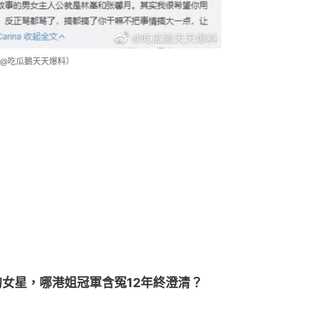
@吃瓜鵝天天爆料）
女星，哪港姐冠軍含冤12年終澄清？