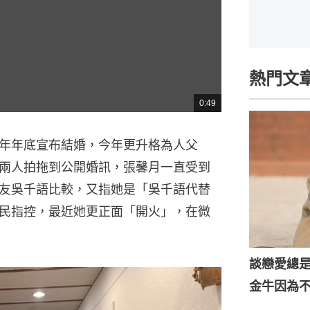
熱門文
0:49
總
共
時
間
年年底宣布結婚，今年更升格為人父
兩人拍拖到公開婚訊，張馨月一直受到
友吳千語比較，又指她是「吳千語代替
民指控，最近她更正面「開火」，在微
談戀愛總
金牛因為