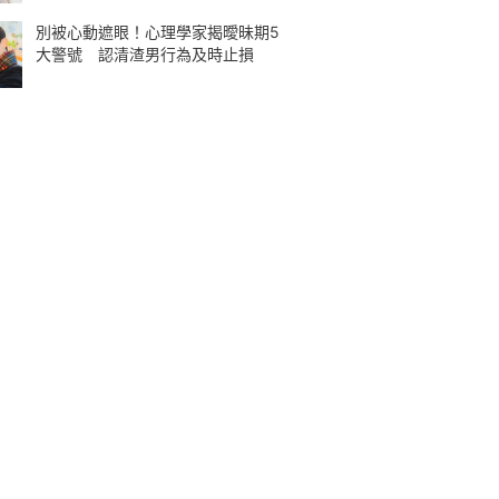
別被心動遮眼！心理學家揭曖昧期5
大警號 認清渣男行為及時止損