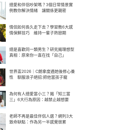
總愛和伴侶吵架嗎？3個日常情景實
例教你解決情緒 讓關係更親密
情侶如何長久走下去？學習教6大感
情保鮮技巧 維持一輩子熱戀期
總是喜歡同一類男生？研究揭理想型
真相：原來你一直在找「自己」
世界盃2026｜C朗拿度遇她後修心養
性 馴服浪子絕招:把他當孩子寵
為何有人總愛當小三？揭「知三當
三」6大行為原因：越禁止越想要
老師不再是最佳伴侶人選？網列3大
致命缺點：作為另一半感覺很累