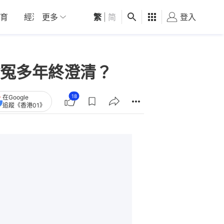
育
經濟
更多
01深圳
繁
觀點
|
简
健康
好食玩飛
登入
女
冤多年終澄清？
18
在Google
追蹤《香港01》