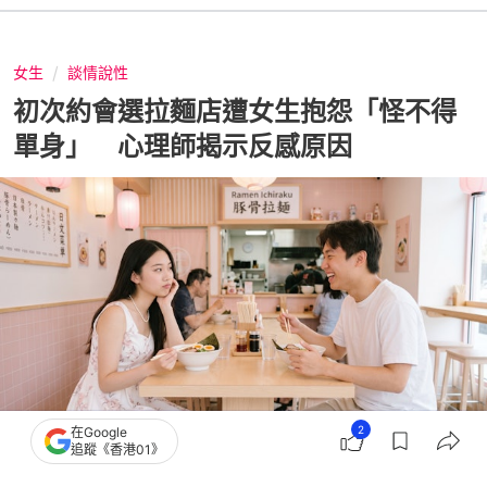
女生
談情說性
初次約會選拉麵店遭女生抱怨「怪不得
單身」 心理師揭示反感原因
2
在Google
追蹤《香港01》
撰文：
聯合新聞網
出版：
2026-07-13 19:31
更新：
2026-07-13 19:31