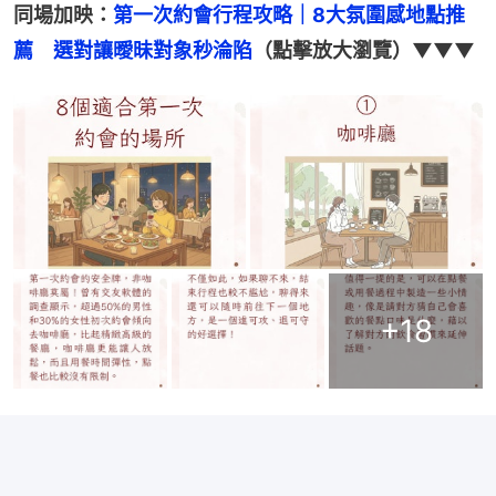
同場加映：
第一次約會行程攻略｜8大氛圍感地點推
薦　選對讓曖昧對象秒淪陷
（點擊放大瀏覽）▼▼▼
+
18