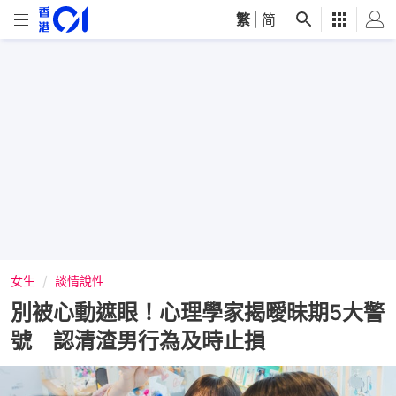
繁
|
简
女生
談情說性
別被心動遮眼！心理學家揭曖昧期5大警
號 認清渣男行為及時止損