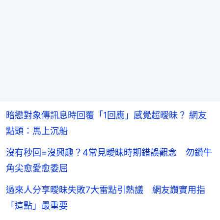
暗戀對象傳訊息時回覆「1回應」感覺超曖昧？ 網友
點頭：馬上沉船
沒有秒回=沒興趣？4常見曖昧時期錯誤觀念 勿鑽牛
角尖愈愛愈委屈
過來人分享曖昧失敗7大雷點引熱議 網友讚實用指
「這點」最重要