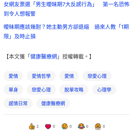
女網友票選「男生曖昧期7大反感行為」 第一名恐怖
到令人想報警
曖昧期應該幾耐？她主動男方卻退縮 過來人教「1期
限」及時止損
【本文獲「
健康醫療網
」授權轉載。】
愛情
愛情哲學
愛情
戀愛心理
單身
戀愛心理
脫單攻略
心理學
感情日常
健康醫療網
2
0
0
0
0