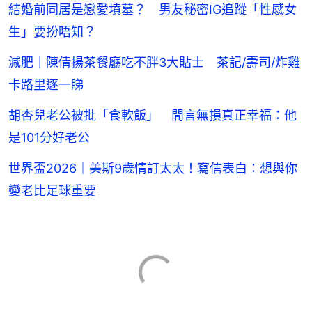
結婚前同居是戀愛墳墓？ 男友秘密IG追蹤「性感女
生」要扮唔知？
減肥｜陳倩揚茶餐廳吃不胖3大貼士 茶記/壽司/炸雞
卡路里逐一睇
胡杏兒老公被批「食軟飯」 閒言無損真正幸福：他
是101分好老公
世界盃2026｜美斯9歲情訂太太！寫信表白：想與你
變老比足球重要