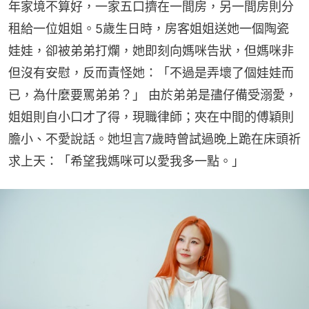
年家境不算好，一家五口擠在一間房，另一間房則分
租給一位姐姐。5歲生日時，房客姐姐送她一個陶瓷
娃娃，卻被弟弟打爛，她即刻向媽咪告狀，但媽咪非
但沒有安慰，反而責怪她：「不過是弄壞了個娃娃而
已，為什麼要罵弟弟？」 由於弟弟是孻仔備受溺愛，
姐姐則自小口才了得，現職律師；夾在中間的傅穎則
膽小、不愛說話。她坦言7歲時曾試過晚上跪在床頭祈
求上天：「希望我媽咪可以愛我多一點。」