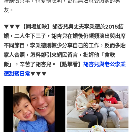
陪她做善事，也愛他聰明，更指無法忍受愚蠢的男
友。
▼▼▼【同場加映】胡杏兒與丈夫李乘德於2015結
婚，二人生下三子，胡杏兒在婚後仍頻頻演出與出席
不同節目，李乘德則較少分享自己的工作，反而多貼
家人合照，怎料卻引來網民留言，批評他「食軟
飯」，辛苦了胡杏兒。【點撃看】
胡杏兒與老公李乘
德甜蜜日常
▼▼▼