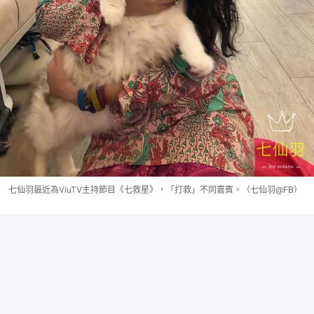
七仙羽最近為ViuTV主持節目《七救星》，「打救」不同嘉賓。（七仙羽@FB）