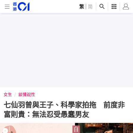
繁
|
简
女生
談情說性
七仙羽曾與王子、科學家拍拖 前度非
富則貴：無法忍受愚蠢男友