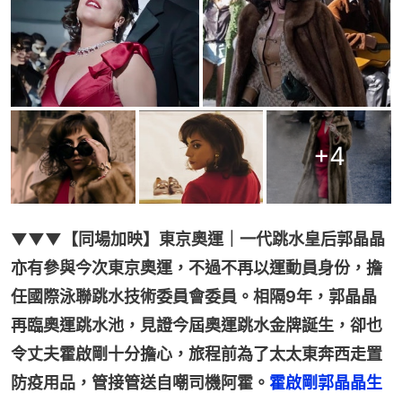
+
4
▼▼▼【同場加映】東京奧運｜一代跳水皇后郭晶晶
亦有參與今次東京奧運，不過不再以運動員身份，擔
任國際泳聯跳水技術委員會委員。相隔9年，郭晶晶
再臨奧運跳水池，見證今屆奧運跳水金牌誕生，卻也
令丈夫霍啟剛十分擔心，旅程前為了太太東奔西走置
防疫用品，管接管送自嘲司機阿霍。
霍啟剛郭晶晶生