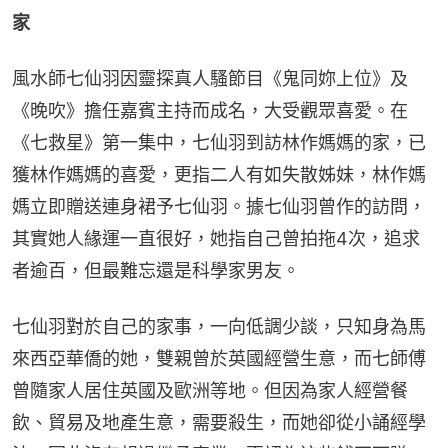
家
風水師七仙羽因靈探真人騷節目《鬼同妳上位》及
《晚吹》擔任嘉賓主持而成名，大受觀眾喜愛。在
《七救星》第一集中，七仙羽到訪林作媽媽的家，已
獲林作媽媽的喜愛，更指二人有如失散姊妹，林作媽
媽立即贈送連身裙予七仙羽。據七仙羽曾作的訪問，
其實她人緣運一直很好，她指自己曾拍拖4次，追求
者逾百，但最難忘還是科學家男友。
七仙羽對於自己的家事，一向低調少談，只知身為馬
來西亞華僑的她，雙親曾於英國經營生意，而七師傅
曾隨家人居住英國及歐洲等地。但因為家人經營餐
飲、貿易及地產生意，需要殺生，而她卻從小誦經學