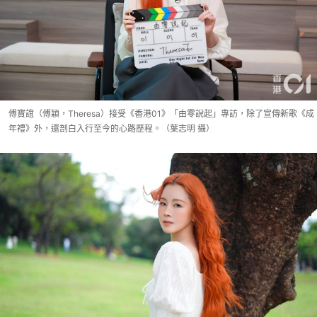
傅寶誼（傅穎，Theresa）接受《香港01》「由零說起」專訪，除了宣傳新歌《成
年禮》外，還剖白入行至今的心路歷程。（葉志明 攝）