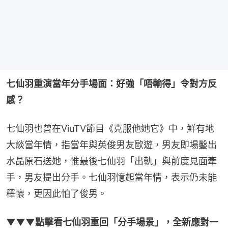
七仙羽重演當年分手場面：好強「唔輸得」令對方反
感？
七仙羽也曾在ViuTV節目《克服他她它》中，鮮有地
大談當年情，指當年與英俊男友歐遊，男友即場鑿出
水晶原石送她，惟最後七仙羽「出軌」與前度見面牽
手，男友提出分手。七仙羽憶起當年情，表示仍未能
䆁懷，更因此怕了俊男。
▼▼▼點擊看七仙羽重回「分手場景」，全新應對一