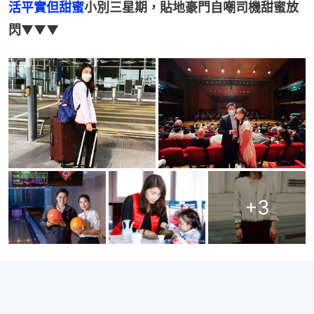
活平實但甜蜜
小別三星期，貼地豪門自嘲司機甜蜜放
閃
▼▼▼
+
3