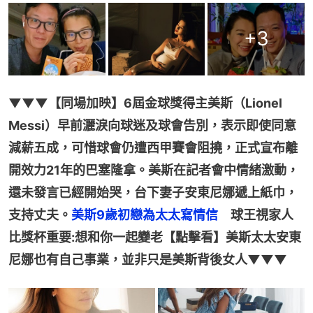
+
3
▼▼▼【同場加映】6屆金球獎得主美斯（Lionel 
Messi）早前灑淚向球迷及球會告別，表示即使同意
減薪五成，可惜球會仍遭西甲賽會阻撓，正式宣布離
開效力21年的巴塞隆拿。美斯在記者會中情緒激動，
還未發言已經開始哭，台下妻子安東尼娜遞上紙巾，
支持丈夫。
美斯9歲初戀為太太寫情信
　球王視家人
比獎杯重要:想和你一起變老【點擊看】美斯太太安東
尼娜也有自己事業，並非只是美斯背後女人▼▼▼