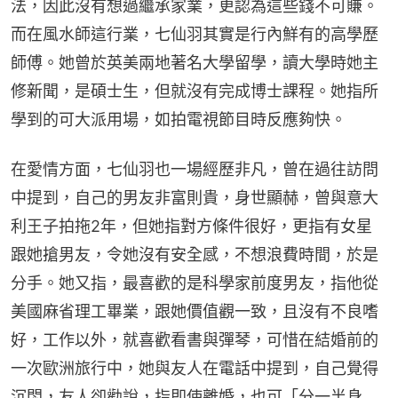
法，因此沒有想過繼承家業，更認為這些錢不可賺。
而在風水師這行業，七仙羽其實是行內鮮有的高學歷
師傅。她曾於英美兩地著名大學留學，讀大學時她主
修新聞，是碩士生，但就沒有完成博士課程。她指所
學到的可大派用場，如拍電視節目時反應夠快。
在愛情方面，七仙羽也一場經歷非凡，曾在過往訪問
中提到，自己的男友非富則貴，身世顯赫，曾與意大
利王子拍拖2年，但她指對方條件很好，更指有女星
跟她搶男友，令她沒有安全感，不想浪費時間，於是
分手。她又指，最喜歡的是科學家前度男友，指他從
美國麻省理工畢業，跟她價值觀一致，且沒有不良嗜
好，工作以外，就喜歡看書與彈琴，可惜在結婚前的
一次歐洲旅行中，她與友人在電話中提到，自己覺得
沉悶，友人卻勸說，指即使離婚，也可「分一半身