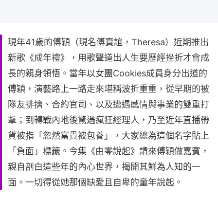
現年41歲的傅穎（現名傅寶誼，Theresa）近期推出
新歌《成年禮》，用歌聲道出人生要歷經挫折才會成
長的親身領悟。當年以女團Cookies成員身分出道的
傅穎，演藝路上一路走來堪稱波折重重，從早期的被
隊友排擠、合約官司、以及遭遇感情與事業的雙重打
擊；到轉戰內地後驚遇瘋狂經理人，乃至近年直播帶
貨被指「忽然富貴被包養」，大家總為這個名字貼上
「負面」標籤。今集《由零說起》請來傅穎做嘉賓，
親自剖白這些年的內心世界，揭開其鮮為人知的一
面。一切得從她那個缺愛且自卑的童年說起。