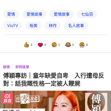
愛情
愛情故事
愛情故事
七仙羽
ViuTV
裕美
林作
名人故事
4
0
0
0
6
娛樂
即時娛樂
傅穎專訪｜童年缺愛自卑 入行遭母反
對：話我嘅性格一定被人鞭屍