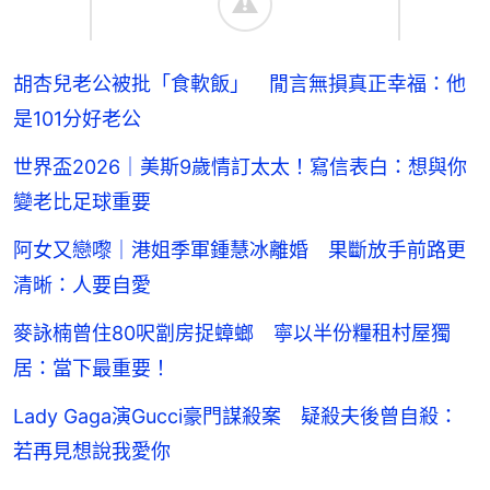
胡杏兒老公被批「食軟飯」 閒言無損真正幸福：他
是101分好老公
世界盃2026｜美斯9歲情訂太太！寫信表白：想與你
變老比足球重要
阿女又戀嚟｜港姐季軍鍾慧冰離婚 果斷放手前路更
清晰：人要自愛
麥詠楠曾住80呎劏房捉蟑螂 寧以半份糧租村屋獨
居：當下最重要！
Lady Gaga演Gucci豪門謀殺案 疑殺夫後曾自殺：
若再見想說我愛你