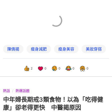
陳倩揚
瘦身減肥
瘦身美容
美妝穿搭
2
0
0
0
0
熱話
熱爆話題
中年婦長期戒3類食物！以為「吃得健
康」卻老得更快 中醫揭原因