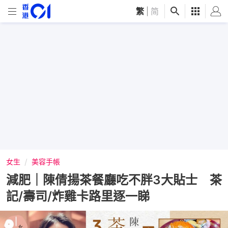
繁
|
简
女生
美容手帳
減肥｜陳倩揚茶餐廳吃不胖3大貼士 茶
記/壽司/炸雞卡路里逐一睇