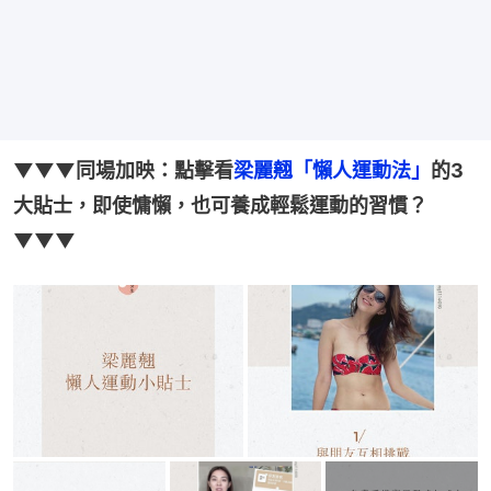
▼▼▼同場加映：點擊看
梁麗翹「懶人運動法」
的3
大貼士，即使慵懶，也可養成輕鬆運動的習慣？
▼▼▼