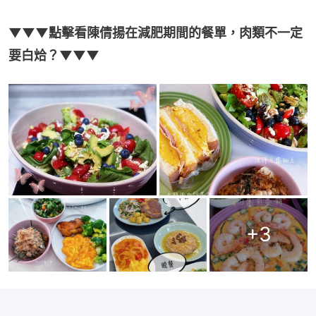
▼▼▼點擊看陳倩揚在減肥期間的餐單，肉類不一定
要白烚？▼▼▼
+
3