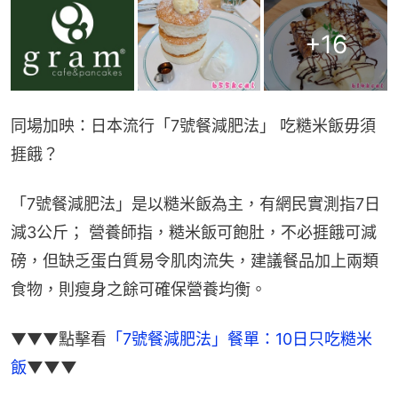
+
16
同場加映：日本流行「7號餐減肥法」 吃糙米飯毋須
捱餓？
「7號餐減肥法」是以糙米飯為主，有網民實測指7日
減3公斤； 營養師指，糙米飯可飽肚，不必捱餓可減
磅，但缺乏蛋白質易令肌肉流失，建議餐品加上兩類
食物，則瘦身之餘可確保營養均衡。
▼▼▼點擊看
「7號餐減肥法」餐單：10日只吃糙米
飯
▼▼▼