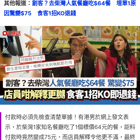
其他報道：
劏客？去柴灣人氣餐廳吃$64餐　埋單1原
因驚變$75　食客1招KO退錢
付款時必須先檢查清楚單據！有港男於網上發文表
示，於柴灣1家知名餐廳吃了1個標價64元的餐，詎料
付款時竟然變成75元，而店員解釋令他更不滿，最終