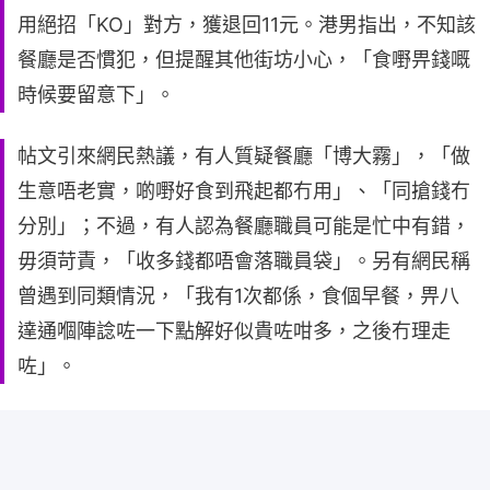
用絕招「KO」對方，獲退回11元。港男指出，不知該
餐廳是否慣犯，但提醒其他街坊小心，「食嘢畀錢嘅
時候要留意下」。
帖文引來網民熱議，有人質疑餐廳「博大霧」，「做
生意唔老實，啲嘢好食到飛起都冇用」、「同搶錢冇
分別」；不過，有人認為餐廳職員可能是忙中有錯，
毋須苛責，「收多錢都唔會落職員袋」。另有網民稱
曾遇到同類情況，「我有1次都係，食個早餐，畀八
達通嗰陣諗咗一下點解好似貴咗咁多，之後冇理走
咗」。