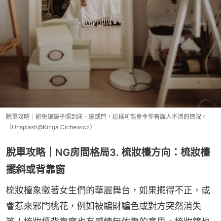
脫單攻略｜避免讓鏡子照到床、窗或門，這樣可能會令你有識人不清的情況。
（Unsplash@Kinga Cichewicz）
脫單攻略｜NG房間格局3. 梳妝檯方向：梳妝檯
擺斜或背靠窗
梳妝檯象徵著女生們的華麗舞台，如果擺得不正，或
會惹來邪門桃花，例如被騙財騙色或對方突然消失