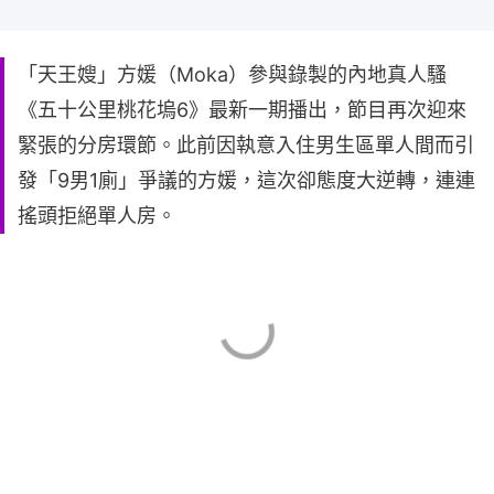
「天王嫂」方媛（Moka）參與錄製的內地真人騷
《五十公里桃花塢6》最新一期播出，節目再次迎來
緊張的分房環節。此前因執意入住男生區單人間而引
發「9男1廁」爭議的方媛，這次卻態度大逆轉，連連
搖頭拒絕單人房。