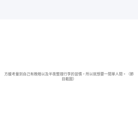
方媛考量到自己有晚睡以及半夜整理行李的習慣，所以就想要一間單人間。（節
目截圖）