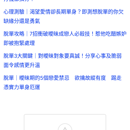
心理測驗｜渴望愛情卻長期單身？即測想脫單的你欠
缺緣分還是勇氣
脫單攻略｜7招衝破曖昧成戀人必殺技！惹他吃醋嫉妒
即被抱緊處理
脫單3大關鍵｜對曖昧對象要真誠！分享心事及脆弱
面令感情更升溫
脫單｜曖昧期的5個戀愛禁忌 欲擒故縱有度 踢走
憑實力單身厄運