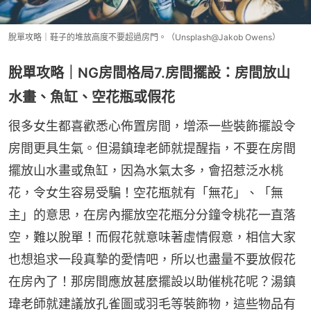
脫單攻略｜鞋子的堆放高度不要超過房門。（Unsplash@Jakob Owens）
脫單攻略｜NG房間格局7.房間擺設：房間放山
水畫、魚缸、空花瓶或假花
很多女生都喜歡悉心佈置房間，增添一些裝飾擺設令
房間更具生氣。但湯鎮瑋老師就提醒指，不要在房間
擺放山水畫或魚缸，因為水氣太多，會招惹泛水桃
花，令女生容易受騙！空花瓶就有「無花」、「無
主」的意思，在房內擺放空花瓶分分鐘令桃花一直落
空，難以脫單！而假花就意味著虛情假意，相信大家
也想追求一段真摯的愛情吧，所以也盡量不要放假花
在房內了！那房間應放甚麼擺設以助催桃花呢？湯鎮
瑋老師就建議放孔雀圖或羽毛等裝飾物，這些物品有