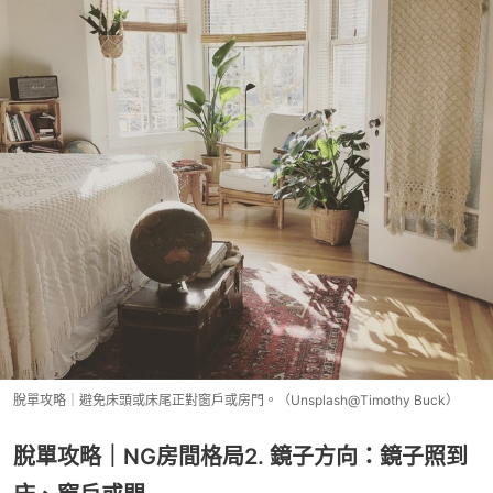
脫單攻略｜避免床頭或床尾正對窗戶或房門。（Unsplash@Timothy Buck）
脫單攻略｜NG房間格局2. 鏡子方向：鏡子照到