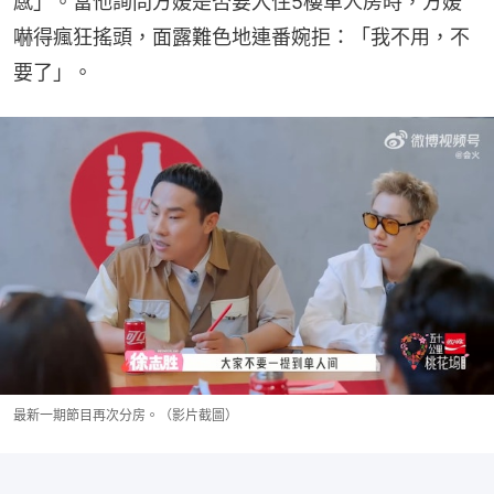
感」。當他詢問方媛是否要入住5樓單人房時，方媛
嚇得瘋狂搖頭，面露難色地連番婉拒：「我不用，不
要了」。
最新一期節目再次分房。（影片截圖）