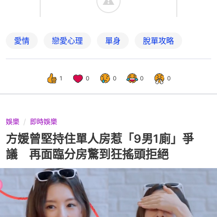
愛情
戀愛心理
單身
脫單攻略
1
0
0
0
0
娛樂
即時娛樂
方媛曾堅持住單人房惹「9男1廁」爭
議 再面臨分房驚到狂搖頭拒絕