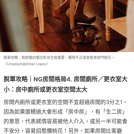
脫單攻略｜梳妝檯的擺位對女生很重要，擺得不正或會惹來邪門桃花。
（Unsplash@Omar Lopez）
脫單攻略｜NG房間格局4. 房間廁所／更衣室大
小：房中廁所或更衣室空間太大
房間內廁所或更衣室的空間不宜超過房間的3分之1，
因為如果面積過大會形成「房中房」，有「生二房」
的意思，代表感情容易被他人介入，或另一半可能會
不安分，容易招惹爛桃花！另外，如果房間比客廳