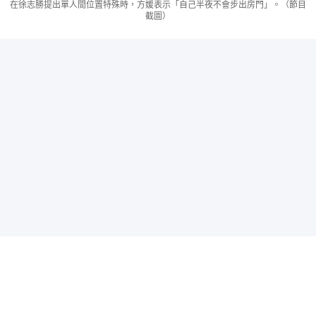
在徐志勝提出單人間位置特殊時，方媛表示「自己半夜不會步出房門」。（節目
截圖）