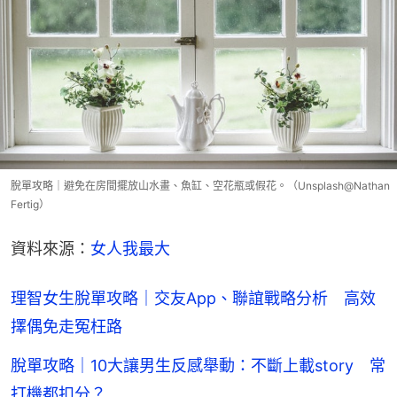
脫單攻略｜避免在房間擺放山水畫、魚缸、空花瓶或假花。（Unsplash@Nathan
Fertig）
資料來源：
女人我最大
理智女生脫單攻略｜交友App、聯誼戰略分析 高效
擇偶免走冤枉路
脫單攻略｜10大讓男生反感舉動：不斷上載story 常
打機都扣分？