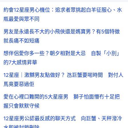
約會12星座男心機位：追求者眾挑起白羊征服心、水
瓶最愛與眾不同
男友是永遠長不大的小飛俠還是媽寶男？有5個特徵
就長痛不如短痛
想伴侶愛你多一些？朝夕相對是大忌 自製「小別」
的7大感情昇華
12星座｜激嬲男友點做好？ 氹巨蟹要啱時間 對付人
馬竟要惡過佢
愛在心裡口難開的5大星座男 獅子怕面懵冇十足把
握只會默默守候
12星座男公認最反感的聊天方式 向巨蟹、天秤潑冷
水即被封鎖刪除