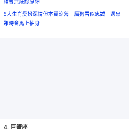
錯會無底線原諒
5大生肖愛扮深情但本質涼薄 屬狗看似忠誠 遇患
難時會馬上抽身
4. 巨蟹座