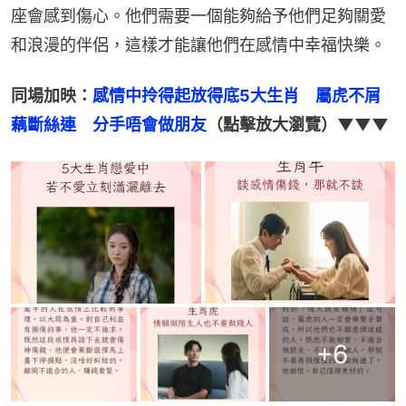
座會感到傷心。他們需要一個能夠給予他們足夠關愛
和浪漫的伴侶，這樣才能讓他們在感情中幸福快樂。
同場加映：
感情中拎得起放得底5大生肖　屬虎不屑
藕斷絲連　分手唔會做朋友
（點擊放大瀏覽）▼▼▼
+
6