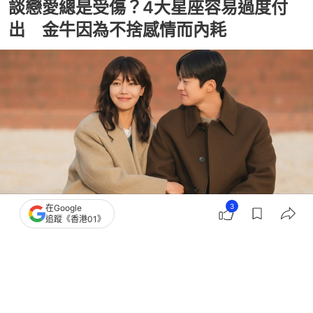
談戀愛總是受傷？4大星座容易過度付
出 金牛因為不捨感情而內耗
3
在Google
追蹤《香港01》
撰文：
鬧鬧女巫店
出版：
2026-08-06 19:31
更新：
2026-08-06 19:31