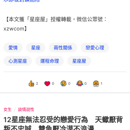
【本文獲「星座屋」授權轉載，微信公眾號：
xzwcom】
愛情
星座
兩性關係
戀愛心理
心測星座
運程命理
星座屋
2
0
0
0
1
女生
談情說性
12星座無法忍受的戀愛行為 天蠍厭背
叛不忠誠 雙魚厭冷漠不浪漫