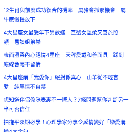
12生肖與前度成功復合的機率 屬豬會抓緊機會 屬
牛應慢慢放下
4大星座女最受年下男歡迎 巨蟹女溫柔又善於照
顧 易談姐弟戀
表面溫柔內心絕情4星座 天秤愛戴和善面具 踩到
底線會毫不留情
4大星座講「我愛你」絕對係真心 山羊從不輕言
愛 純屬情不自禁
想知道伴侶係咪表裏不一嘅人？7條問題幫你判斷另一
半可否信任
拍拖平淡期必學！心理學家分享令感情變好「戀愛溝
通4大金句」