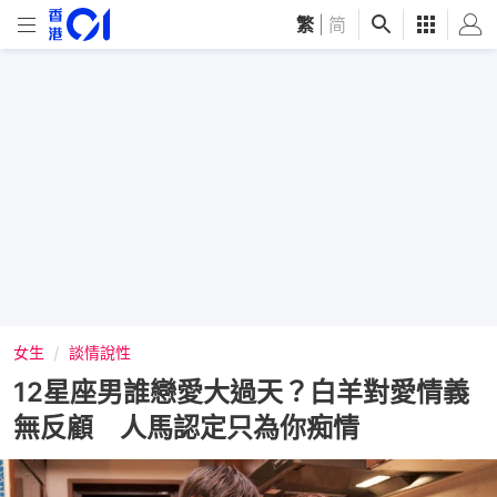
繁
|
简
女生
談情說性
12星座男誰戀愛大過天？白羊對愛情義
無反顧 人馬認定只為你痴情