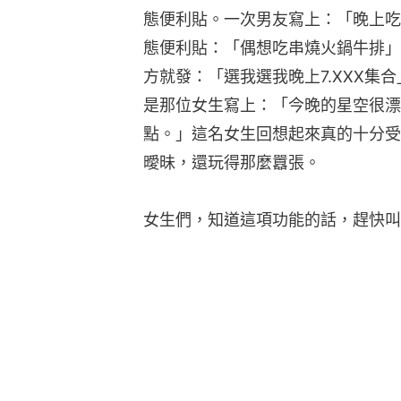
出軌新常態？深圳「臨時夫妻」：離
被丈夫當空氣3年生活AA制！日妻
9大玩交友APP潛規則 關注對方