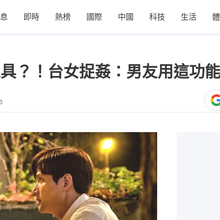
息
即時
熱榜
國際
中國
科技
生活
體
工具？！台女捉姦：男友用這功
6