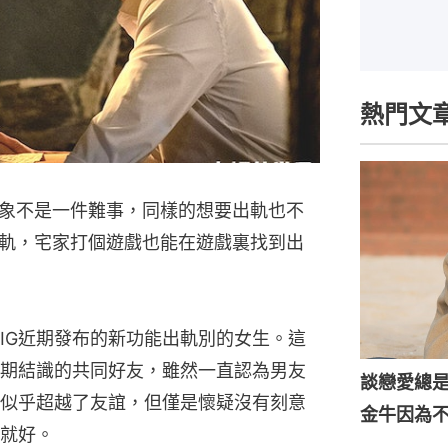
熱門文
象不是一件難事，同樣的想要出軌也不
軌，宅家打個遊戲也能在遊戲裏找到出
IG近期發布的新功能出軌別的女生。這
期結識的共同好友，雖然一直認為男友
談戀愛總
似乎超越了友誼，但僅是懷疑沒有刻意
金牛因為
就好。