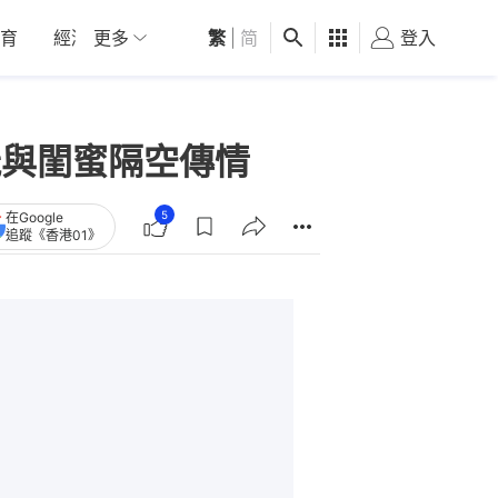
育
經濟
更多
01深圳
繁
觀點
|
简
健康
好食玩飛
登入
女
能與閨蜜隔空傳情
5
在Google
追蹤《香港01》