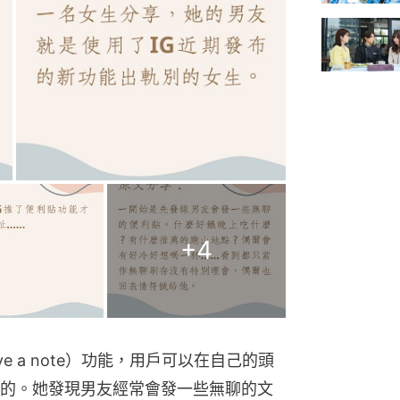
+
4
e a note）功能，用戶可以在自己的頭
的。她發現男友經常會發一些無聊的文