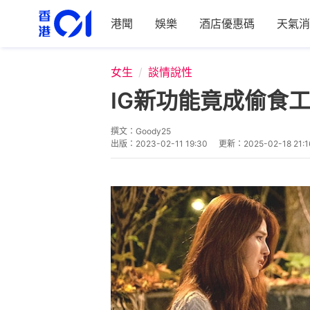
港聞
娛樂
酒店優惠碼
天氣消
女生
談情說性
IG新功能竟成偷食
撰文：
Goody25
出版：
2023-02-11 19:30
更新：
2025-02-18 21:1