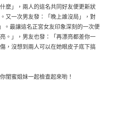
鄉打工便同居，回鄉即人間蒸發
不離婚只因：他或許沒有那麼不滿
社交媒體、要求視訊 識穿愛情詐騙