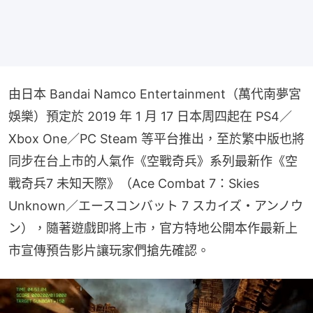
由日本 Bandai Namco Entertainment（萬代南夢宮
娛樂）預定於 2019 年 1 月 17 日本周四起在 PS4／
Xbox One／PC Steam 等平台推出，至於繁中版也將
同步在台上市的人氣作《空戰奇兵》系列最新作《空
戰奇兵7 未知天際》（Ace Combat 7：Skies 
Unknown／エースコンバット 7 スカイズ・アンノウ
ン），隨著遊戲即將上市，官方特地公開本作最新上
市宣傳預告影片讓玩家們搶先確認。