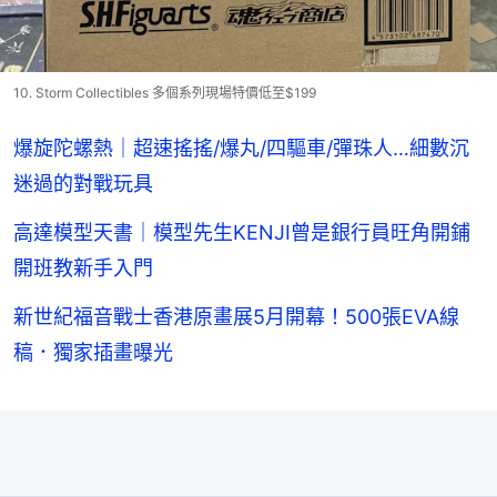
10. Storm Collectibles 多個系列現場特價低至$199
爆旋陀螺熱｜超速搖搖/爆丸/四驅車/彈珠人…細數沉
迷過的對戰玩具
高達模型天書｜模型先生KENJI曾是銀行員旺角開鋪
開班教新手入門
新世紀福音戰士香港原畫展5月開幕！500張EVA線
稿．獨家插畫曝光
在Google
追蹤《香港01》