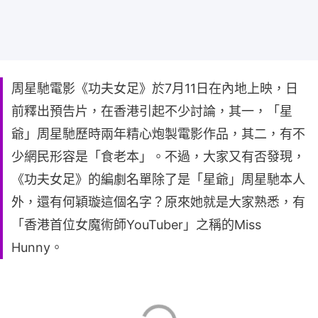
周星馳電影《功夫女足》於7月11日在內地上映，日
前釋出預告片，在香港引起不少討論，其一，「星
爺」周星馳歷時兩年精心炮製電影作品，其二，有不
少網民形容是「食老本」。不過，大家又有否發現，
《功夫女足》的編劇名單除了是「星爺」周星馳本人
外，還有何穎璇這個名字？原來她就是大家熟悉，有
「香港首位女魔術師YouTuber」之稱的Miss
Hunny。