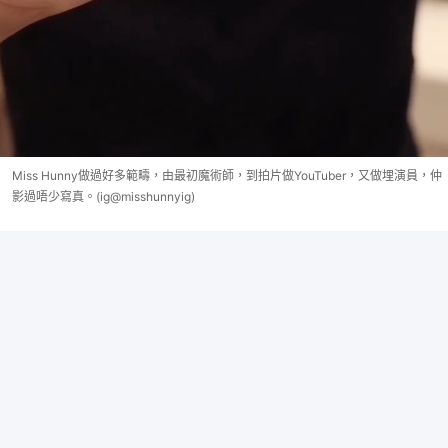
Miss Hunny做過好多範疇，由最初魔術師，到拍片做YouTuber，又做埋演員，仲
影過唔少寫真。(ig@misshunnyig)