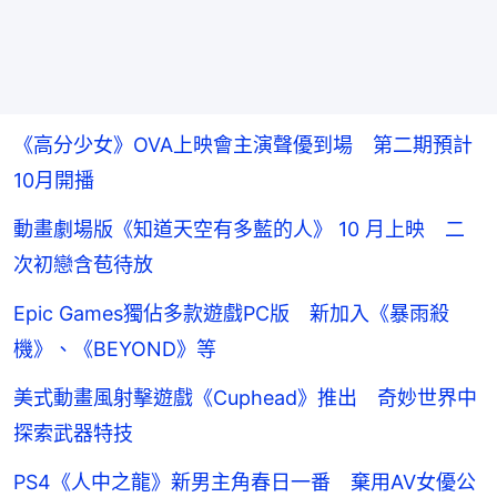
《高分少女》OVA上映會主演聲優到場 第二期預計
10月開播
動畫劇場版《知道天空有多藍的人》 10 月上映 二
次初戀含苞待放
Epic Games獨佔多款遊戲PC版 新加入《暴雨殺
機》、《BEYOND》等
美式動畫風射擊遊戲《Cuphead》推出 奇妙世界中
探索武器特技
PS4《人中之龍》新男主角春日一番 棄用AV女優公