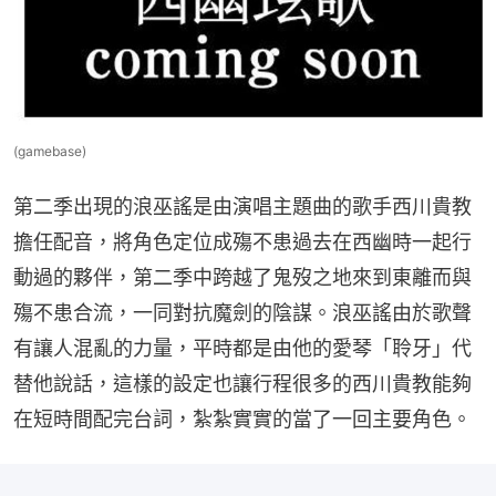
(gamebase)
第二季出現的浪巫謠是由演唱主題曲的歌手西川貴教
擔任配音，將角色定位成殤不患過去在西幽時一起行
動過的夥伴，第二季中跨越了鬼歿之地來到東離而與
殤不患合流，一同對抗魔劍的陰謀。浪巫謠由於歌聲
有讓人混亂的力量，平時都是由他的愛琴「聆牙」代
替他說話，這樣的設定也讓行程很多的西川貴教能夠
在短時間配完台詞，紮紮實實的當了一回主要角色。