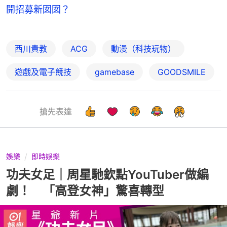
開招募新囡囡？
西川貴教
ACG
動漫（科技玩物）
遊戲及電子競技
gamebase
GOODSMILE
搶先表達
娛樂
即時娛樂
功夫女足｜周星馳欽點YouTuber做編
劇！ 「高登女神」驚喜轉型