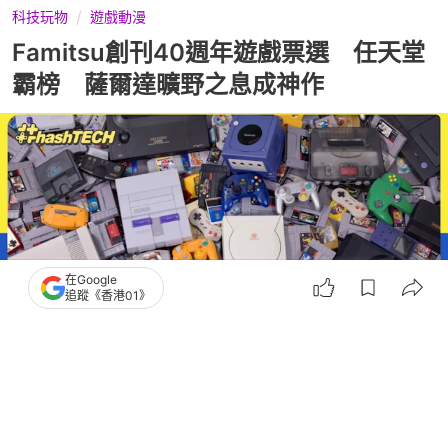
科技玩物
遊戲動漫
Famitsu創刊40週年遊戲票選 任天堂
霸榜 薩爾達曠野之息成神作
在Google
追蹤《香港01》
撰文：
COOL潮流生活網
出版：
2026-06-25 11:00
更新：
2026-06-25 18:04