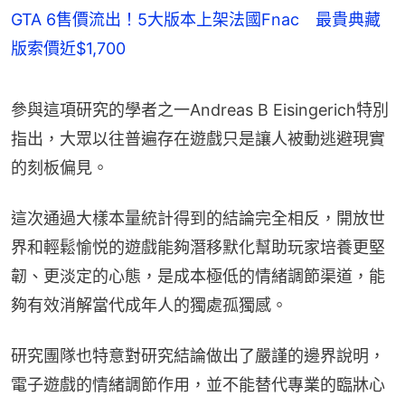
GTA 6售價流出！5大版本上架法國Fnac 最貴典藏
版索價近$1,700
參與這項研究的學者之一Andreas B Eisingerich特別
指出，大眾以往普遍存在遊戲只是讓人被動逃避現實
的刻板偏見。
這次通過大樣本量統計得到的結論完全相反，開放世
界和輕鬆愉悦的遊戲能夠潛移默化幫助玩家培養更堅
韌、更淡定的心態，是成本極低的情緒調節渠道，能
夠有效消解當代成年人的獨處孤獨感。
研究團隊也特意對研究結論做出了嚴謹的邊界說明，
電子遊戲的情緒調節作用，並不能替代專業的臨牀心