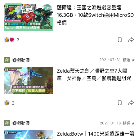
薩爾達：王國之淚遊戲容量達
16.3GB、10款Switch適用MicroSD
格價
3
遊戲動漫
2021-07-31
精選 ★
Zelda禦天之劍／曠野之息7大關
連 女神像／空島／伽農輪迴詛咒
2
遊戲動漫
2021-01-18
精選 ★
Zelda:Botw｜1400米超遠距離一箭