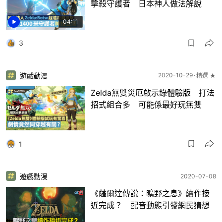
擊殺守護者 日本神人做法解說
04:11
3
遊戲動漫
2020-10-29
精選 ★
Zelda無雙災厄啟示錄體驗版 打法
招式組合多 可能係最好玩無雙
1
遊戲動漫
2020-07-08
《薩爾達傳說：曠野之息》續作接
近完成？ 配音動態引發網民猜想