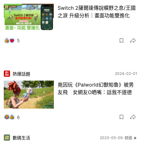
Switch 2薩爾達傳說曠野之息/王國
之淚 升級分析｜畫面功能雙進化
5
熱爆話題
2024-02-01
竟因玩《Palworld幻獸帕魯》被男
友飛 女網友O晒嘴：話我不道德
6
數碼生活
2023-05-09
精選 ★