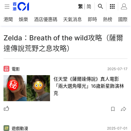
繁
|
简
港聞
娛樂
酒店優惠碼
天氣消息
即時
熱榜
國際
Zelda：Breath of the wild攻略（薩爾
達傳說荒野之息攻略）
電影
2025-07-17
任天堂《薩爾達傳說》真人電影
「兩大選角曝光」16歲新星飾演林
克
遊戲動漫
2025-07-01