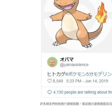
許多網友們紛紛進行建模挑戰，嘗試展示建模繪圖並沒有多數人