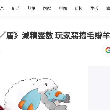
息
即時
熱榜
國際
中國
科技
生活
體
 劍／盾》減精靈數 玩家惡搞毛辮
1