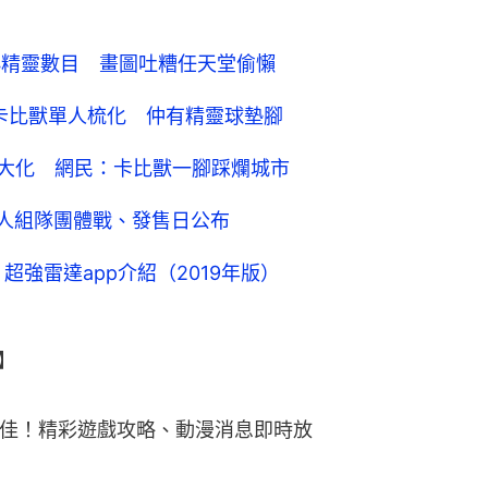
減小精靈數目 畫圖吐糟任天堂偷懶
」卡比獸單人梳化 仲有精靈球墊腳
精靈巨大化 網民：卡比獸一腳踩爛城市
、4人組隊團體戰、發售日公布
！超強雷達app介紹（2019年版）
】
更佳！精彩遊戲攻略、動漫消息即時放