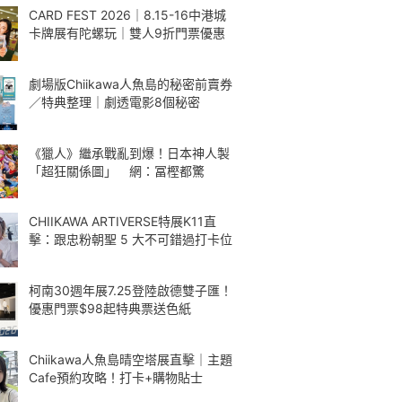
CARD FEST 2026｜8.15-16中港城
卡牌展有陀螺玩｜雙人9折門票優惠
劇場版Chiikawa人魚島的秘密前賣券
／特典整理｜劇透電影8個秘密
《獵人》繼承戰亂到爆！日本神人製
「超狂關係圖」 網：冨樫都驚
CHIIKAWA ARTIVERSE特展K11直
擊：跟忠粉朝聖 5 大不可錯過打卡位
柯南30週年展7.25登陸啟德雙子匯！
優惠門票$98起特典票送色紙
Chiikawa人魚島晴空塔展直擊｜主題
Cafe預約攻略！打卡+購物貼士