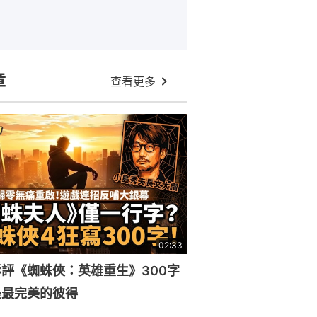
章
查看更多
02:33
評《蜘蛛俠：英雄重生》300字
是最完美的彼得