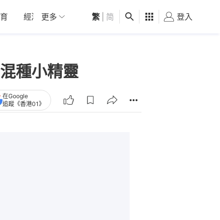
育
經濟
更多
01深圳
繁
觀點
|
简
健康
好食玩飛
登入
女
羊混種小精靈
在Google
追蹤《香港01》