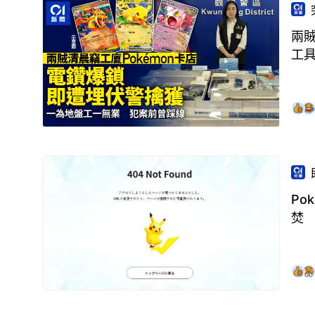
兩賊
工
Po
焚