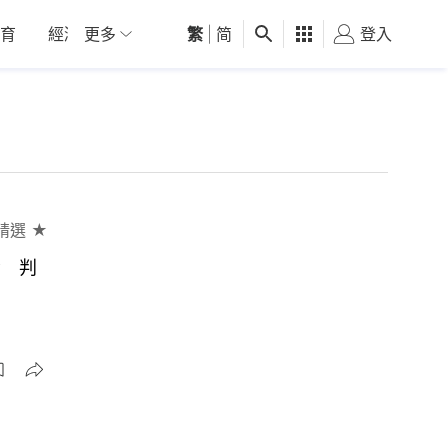
育
經濟
更多
01深圳
繁
觀點
|
简
健康
好食玩飛
登入
女
精選 ★
貴 判