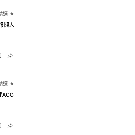
精選 ★
情報懶人
精選 ★
評ACG