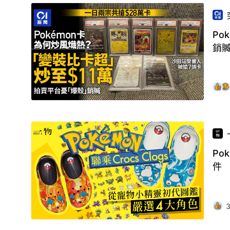
Po
銷
Pok
件