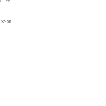
-07-09
小精靈
精選 ★