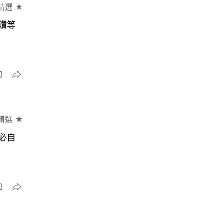
精選 ★
鑽等
精選 ★
必自