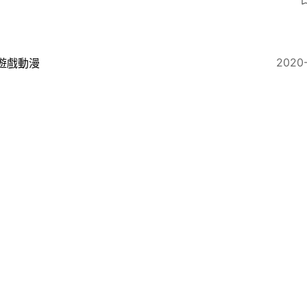
2020
遊戲動漫
超可愛毛氈帽 日本帽子專家CA4LA匠人手縫 仲有其他
2020-06-07
遊戲動漫
okemon》傻鴨1：1等身大毛公仔 日網限定即日開訂