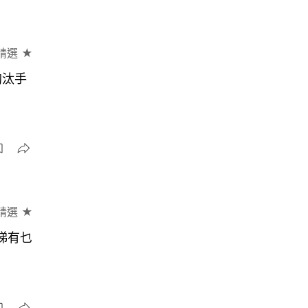
精選 ★
淘汰手
精選 ★
即睇有乜