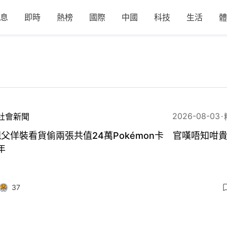
息
即時
熱榜
國際
中國
科技
生活
體
2026-08-03
社會新聞
父佯裝看貨偷兩張共值24萬Pokémon卡 官嘆唔知咁
年
37