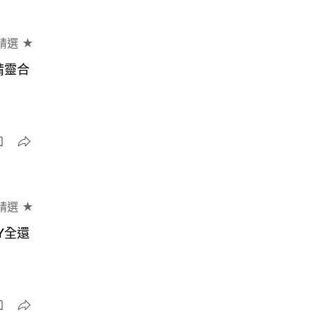
精選 ★
精靈合
精選 ★
Y全還