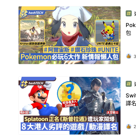
Po
包
Sw
譯
2