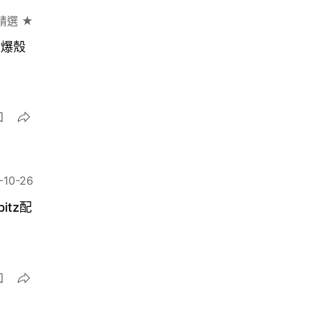
精選 ★
匪爆殼
-10-26
bitz配