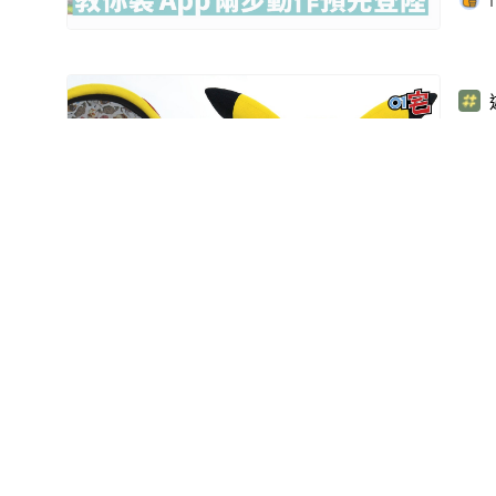
1
比卡
帽
《P