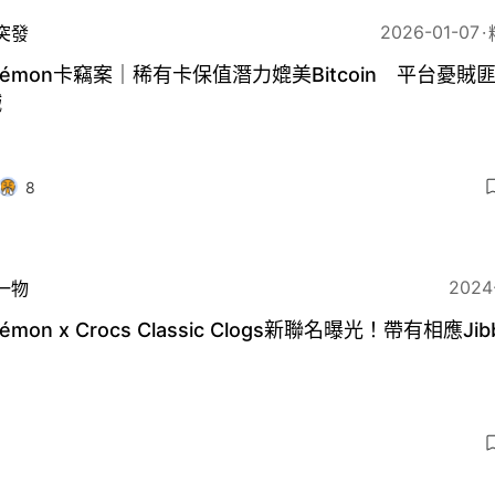
2026-01-07
突發
kémon卡竊案｜稀有卡保值潛力媲美Bitcoin 平台憂賊
贓
8
2024
一物
émon x Crocs Classic Clogs新聯名曝光！帶有相應Jib
3