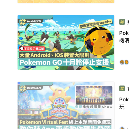
Po
機
Po
玩