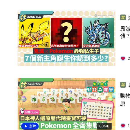
鬼滅
體
2
動物
原
1
00:46
影片