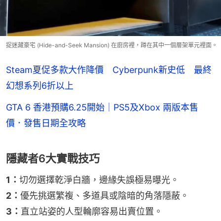
捉迷藏豪宅 (Hide-and-Seek Mansion) 在廚房裡，蹲在其中一個層架單元裡面。
Steam夏促多款大作降價 Cyberpunk新史低 最終
幻想系列6折以上
GTA 6 香港預購6.25開始｜PS5及Xbox 兩版本售
價．發售日期全攻略
隱藏者6大實戰技巧
1：
切勿選擇乾淨白牆，邊緣失誤極易曝光。
2：
優先挑選繁複、多道具或陰暗的角落隱蔽。
3：
直立站姿的人型輪廓容易出賣位置。