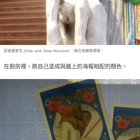
捉迷藏豪宅 (Hide-and-Seek Mansion) ｜躲在馬雕像裡面。
在廚房裡，將自己塗成與牆上的海報相配的顏色。