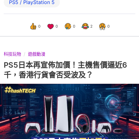
PS5 / PlayStation 5
0
0
0
2
0
科技玩物
遊戲動漫
PS5日本再宣佈加價！主機售價逼近6
千，香港行貨會否受波及？