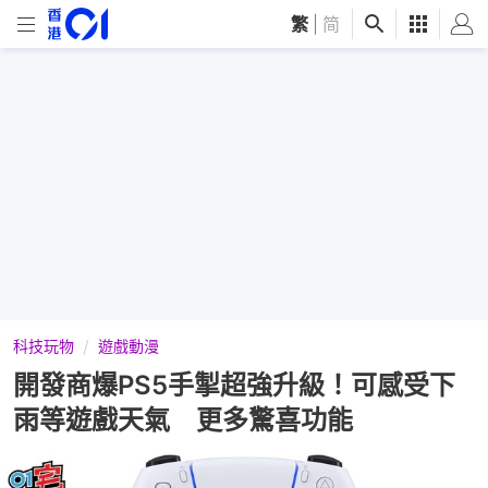
繁
|
简
科技玩物
遊戲動漫
開發商爆PS5手掣超強升級！可感受下
雨等遊戲天氣 更多驚喜功能