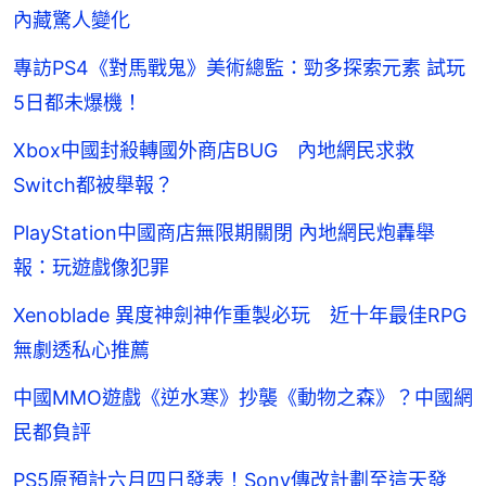
內藏驚人變化
專訪PS4《對馬戰鬼》美術總監：勁多探索元素 試玩
5日都未爆機！
Xbox中國封殺轉國外商店BUG 內地網民求救
Switch都被舉報？
PlayStation中國商店無限期關閉 內地網民炮轟舉
報：玩遊戲像犯罪
Xenoblade 異度神劍神作重製必玩 近十年最佳RPG
無劇透私心推薦
中國MMO遊戲《逆水寒》抄襲《動物之森》？中國網
民都負評
PS5原預計六月四日發表！Sony傳改計劃至這天發