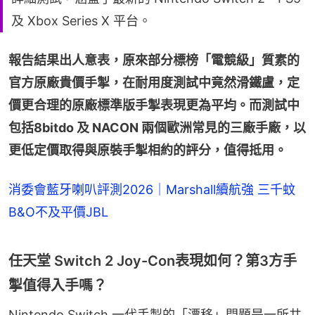
及 Xbox Series X 平台。
報告結果出人意表，原來部分標榜「電競級」質素的
官方原廠貴價手掣，在耐用度測試中竟然滑鐵盧，定
價更合理的原廠標準版手掣表現更為平均。而測試中
包括8bitdo 及 NACON 兩個歐洲常見的三廠手廠，以
更低定價取得與原裝手掣相約的評分，值得抵用。
消委會藍牙喇叭評測2026｜Marshall續航強 三千蚊
B&O不及平價JBL
任天堂 Switch 2 Joy-Con表現如何？第3方手
掣值得入手嗎？
Nintendo Switch 一代手掣的「漂移」問題是一所共