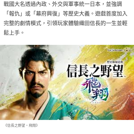
戰國大名透過內政、外交與軍事統一日本，並強調
「報仇」或「幕府興復」等歷史大義。遊戲首度加入
完整的劇情模式，引領玩家體驗織田信長的一生並輕
鬆上手。
《信長之野望・飛翔》