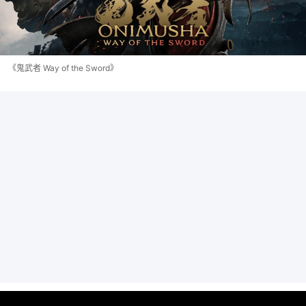
《鬼武者 Way of the Sword》