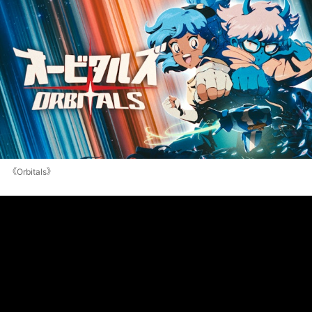
《Orbitals》