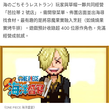
海のごちそうレストラン）玩家與草帽一夥共同經營
「芭拉蒂 2 號店」，需開發菜單、佈置店面並出海尋
找食材。最有趣的是將惡魔果實融入烹飪（如燒燒果
實烤牛排）。遊戲預計收錄超 400 位原作角色，充滿
經營成就感。
《ONE PIECE 海洋盛宴》