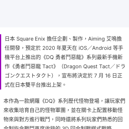
日本 Square Enix 擔任企劃、製作，Aiming 艾鳴擔
任開發，預定於 2020 年夏天在 iOS／Android 等手
機平台上推出的《DQ 勇者鬥惡龍》系列最新手機新
作《勇者鬥惡龍 Tact》（Dragon Quest Tact／ドラ
ゴンクエストタクト），宣布將決定於 7 月 16 日正
式在日本雙平台推出上架。
本作為一款網羅《DQ》系列歷代怪物登場，讓玩家們
來收集培育自己的怪物軍團，並在關卡上配置移動怪
物來與對方進行戰鬥，同時還將系列玩家們熟悉的回
合制指令戰鬥再度收錄的 3D 回合制戰棋式戰略 