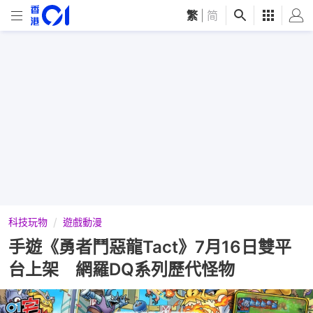
繁
|
简
科技玩物
遊戲動漫
手遊《勇者鬥惡龍Tact》7月16日雙平
台上架 網羅DQ系列歷代怪物