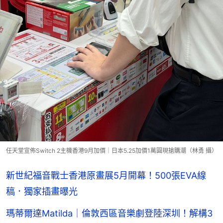
任天堂宣佈Switch 2主機香港9月加價｜日本5.25加價1萬圓現搶購潮（林勇 攝）
新世紀福音戰士香港原畫展5月開幕！500張EVA線
稿．獨家插畫曝光
瑪蒂爾達Matilda｜倫敦西區音樂劇登陸深圳！解構3