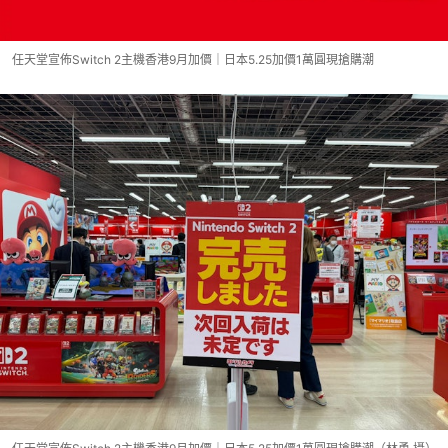
任天堂宣佈Switch 2主機香港9月加價｜日本5.25加價1萬圓現搶購潮