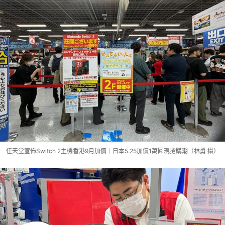
任天堂宣佈Switch 2主機香港9月加價｜日本5.25加價1萬圓現搶購潮（林勇 攝）