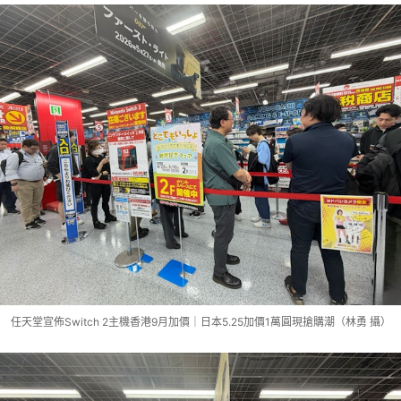
任天堂宣佈Switch 2主機香港9月加價｜日本5.25加價1萬圓現搶購潮（林勇 攝）