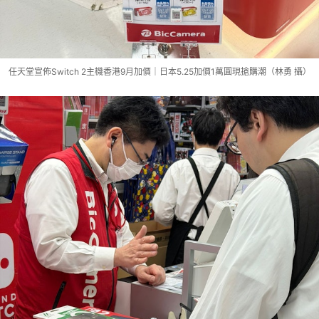
任天堂宣佈Switch 2主機香港9月加價｜日本5.25加價1萬圓現搶購潮（林勇 攝）