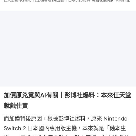
任天堂宣佈Switch 2主機香港9月加價｜日本5.25加價1萬圓現搶購潮（林勇 攝）
加價原兇竟與AI有關｜彭博社爆料：本來任天堂
就蝕住賣
而加價背後原因，根據彭博社爆料，原來 Nintendo 
Switch 2 日本國內專用版主機，本來就是「蝕本生