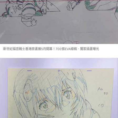
新世紀福音戰士香港原畫展5月開幕！700張EVA線稿．獨家插畫曝光