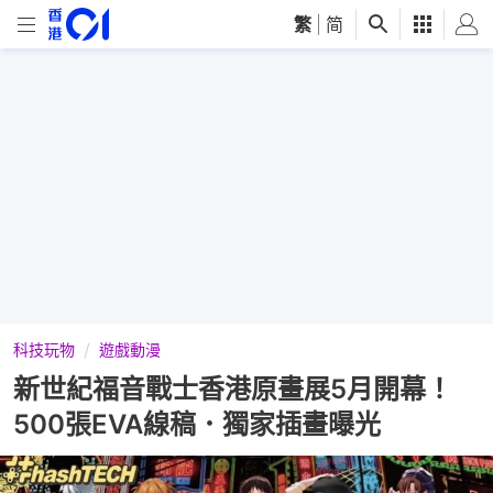
繁
|
简
科技玩物
遊戲動漫
新世紀福音戰士香港原畫展5月開幕！
500張EVA線稿．獨家插畫曝光