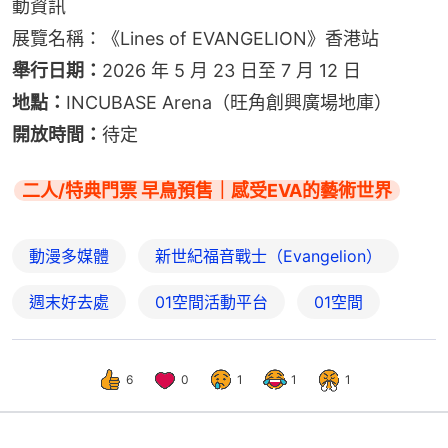
動資訊
展覽名稱：《Lines of EVANGELION》香港站
舉行日期：
2026 年 5 月 23 日至 7 月 12 日
地點：
INCUBASE Arena（旺角創興廣場地庫）
開放時間：
待定
二人/特典門票 早鳥預售｜感受EVA的藝術世界
動漫多媒體
新世紀福音戰士（Evangelion）
週末好去處
01空間活動平台
01空間
6
0
1
1
1