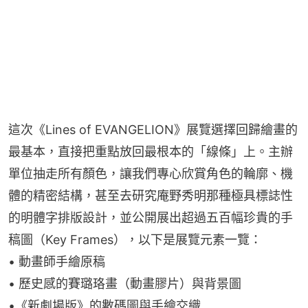
這次《Lines of EVANGELION》展覽選擇回歸繪畫的
最基本，直接把重點放回最根本的「線條」上。主辦
單位抽走所有顏色，讓我們專心欣賞角色的輪廓、機
體的精密結構，甚至去研究庵野秀明那種極具標誌性
的明體字排版設計，並公開展出超過五百幅珍貴的手
稿圖（Key Frames），以下是展覽元素一覽：
⁠•⁠ 動畫師手繪原稿
•⁠ ⁠歷史感的賽璐珞畫（動畫膠片）與背景圖
•⁠《新劇場版》的數碼圖與手繪交織