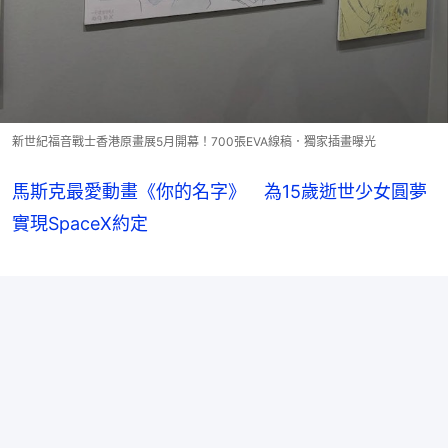
新世紀福音戰士香港原畫展5月開幕！700張EVA線稿．獨家插畫曝光
馬斯克最愛動畫《你的名字》 為15歲逝世少女圓夢
實現SpaceX約定