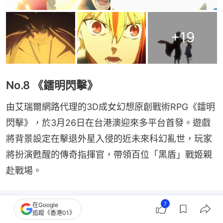
+
19
No.8 《鐳明閃擊》
由艾瑞爾網路代理的3D成女幻想原創戰術RPG《鐳明
閃擊》，於3月26日在台港澳迎來多平台首發。遊戲
將背景設定在擊退外星入侵的近未來科幻亂世，玩家
將扮演甦醒的傳奇指揮官，帶領百位「黑盾」戰姬親
赴戰場。
7
在Google
追蹤《香港01》