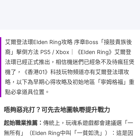
艾爾登法環Elden Ring攻略 序章Boss「接肢貴族後
裔」擊倒方法 PS5 / Xbox｜《Elden Ring》艾爾登
法環已經正式推出，相信機迷們已經急不及待瘋狂煲
機了，《香港01》科技玩物頻道亦有艾爾登法環攻
略，以下為早期心得攻略及初始地區「寧姆格福」重
點必拿道具位置。
唔夠惡兆打？可先去地圖執嘢提升戰力
起始職業推薦：
傳統上，玩魂系遊戲都會建議選「一
無所有」（Elden Ring中叫「一貧如洗」）：這是因