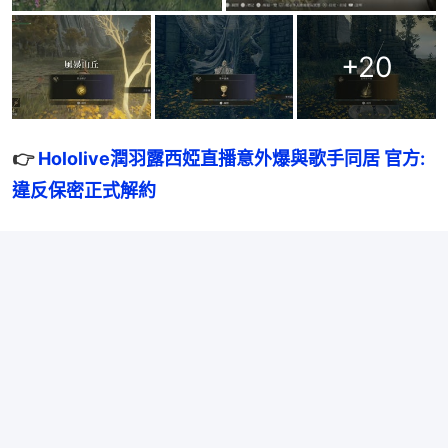
+
20
👉 
Hololive潤羽露西婭直播意外爆與歌手同居 官方:
違反保密正式解約