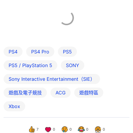
PS4
PS4 Pro
PS5
PS5 / PlayStation 5
SONY
Sony Interactive Entertainment（SIE）
遊戲及電子競技
ACG
遊戲特區
Xbox
7
0
0
0
0