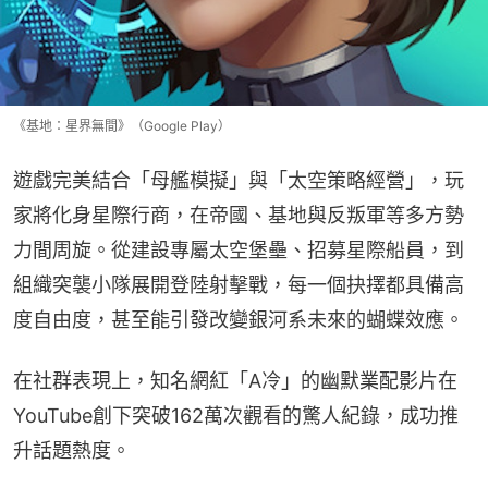
《基地：星界無間》（Google Play）
遊戲完美結合「母艦模擬」與「太空策略經營」，玩
家將化身星際行商，在帝國、基地與反叛軍等多方勢
力間周旋。從建設專屬太空堡壘、招募星際船員，到
組織突襲小隊展開登陸射擊戰，每一個抉擇都具備高
度自由度，甚至能引發改變銀河系未來的蝴蝶效應。
在社群表現上，知名網紅「A冷」的幽默業配影片在
YouTube創下突破162萬次觀看的驚人紀錄，成功推
升話題熱度。