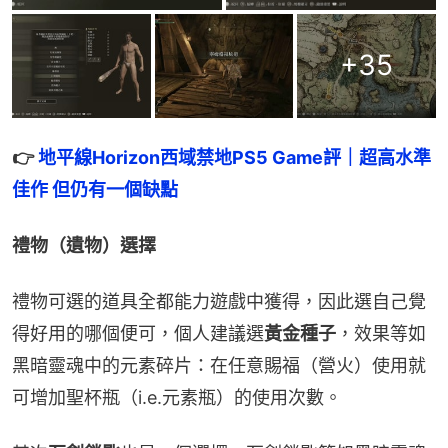
+
35
👉 
地平線Horizon西域禁地PS5 Game評｜超高水準
佳作 但仍有一個缺點
禮物（遺物）選擇
禮物可選的道具全都能力遊戲中獲得，因此選自己覺
得好用的哪個便可，個人建議選
黃金種子
，效果等如
黑暗靈魂中的元素碎片：在任意賜福（營火）使用就
可增加聖杯瓶（i.e.元素瓶）的使用次數。