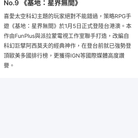
No.9 《基地：星界無間》
喜愛太空科幻主題的玩家絕對不能錯過，策略RPG手
遊《基地：星界無間》於1月5日正式登陸台港澳。本
作由FunPlus與派拉蒙電視工作室聯手打造，改編自
科幻巨擘阿西莫夫的經典神作，在登台前就已強勢登
頂歐美多國排行榜，更獲得IGN等國際媒體高度讚
譽。