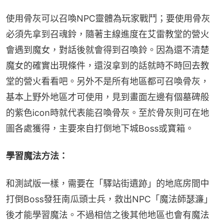
使用骨灰可以召喚NPC靈體為玩家戰鬥；要使用骨灰
必須先拿到召魂鈴，隨著主線進度在艾雷教堂的營火
會遇到魔女，對話後就會得到召喚鈴。因為還不清楚
魔女的確實出現條件，還沒拿到的話就時不時回去教
堂的營火看看吧。另外不是所有地區都可召喚骨灰，
基本上野外地區才可使用，見到畫面左邊有個墓碑般
的紫色icon時就代表能召喚骨灰。至於骨灰則可在地
圖各處獲得，主要來自打倒地下城Boss或寶箱。
學習魔法方法：
和測試版一樣，需要在「驛站街遺跡」的地底房間中
打倒Boss發狂南瓜頭士兵，救出NPC「魔法師瑟濂」
後才能學習魔法。不過相信之後其他地區也會有魔法