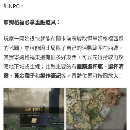
師NPC。
寧姆格福必拿重點道具：
玩家一開始很快就能在關卡前廢墟取得寧姆格福西邊
的地圖，亦可能因此局限了自己的活動範圍在西邊，
其實寧姆格福東邊有很多好東西，可以先行拾取再攻
略地下城或主線；比較重要的有
靈藥聖杯瓶
、
聖杯滴
露、黃金種子
和
製作筆記
等。具體位置可按圖放大：