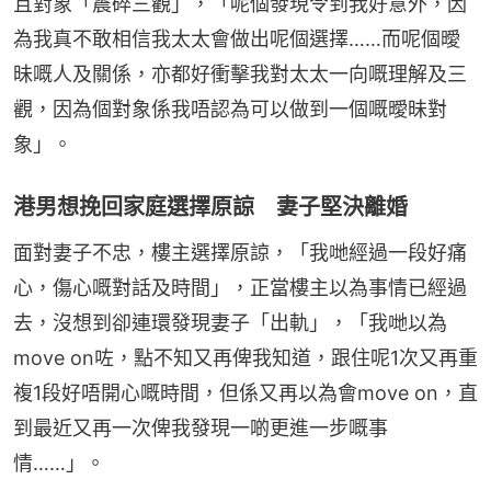
且對象「震碎三觀」，「呢個發現令到我好意外，因
為我真不敢相信我太太會做出呢個選擇……而呢個曖
昧嘅人及關係，亦都好衝擊我對太太一向嘅理解及三
觀，因為個對象係我唔認為可以做到一個嘅曖昧對
象」。
港男想挽回家庭選擇原諒 妻子堅決離婚
面對妻子不忠，樓主選擇原諒，「我哋經過一段好痛
心，傷心嘅對話及時間」，正當樓主以為事情已經過
去，沒想到卻連環發現妻子「出軌」，「我哋以為
move on咗，點不知又再俾我知道，跟住呢1次又再重
複1段好唔開心嘅時間，但係又再以為會move on，直
到最近又再一次俾我發現一啲更進一步嘅事
情……」。