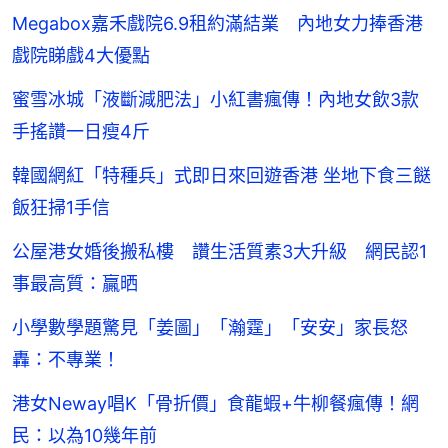
Megabox嘉禾戲院6.9租約滿結業 內地女力捧香港
戲院睇戲4大優點
蜜雪冰城「液斷減肥法」小紅書瘋傳！內地女飲3款
手搖讚一日瘦4斤
韓國網紅「特種兵」式即日來回遊香港 坐地下食三餸
飯狂掃1手信
公屋港女婚後搬私樓 讚生活質素3大升級 網民認1
事最高質：贏晒
小學數學題驚見「姜圖」「瀚霆」「安安」家長怒
轟：不專業！
港女Neway唱K「骨折價」食龍蝦+牛柳餐瘋傳！網
民：以為10幾年前