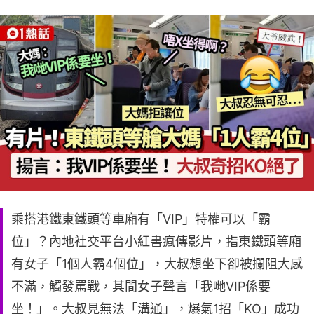
乘搭港鐵東鐵頭等車廂有「VIP」特權可以「霸
位」？內地社交平台小紅書瘋傳影片，指東鐵頭等廂
有女子「1個人霸4個位」，大叔想坐下卻被攔阻大感
不滿，觸發罵戰，其間女子聲言「我哋VIP係要
坐！」。大叔見無法「溝通」，爆氣1招「KO」成功