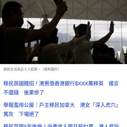
移民生活未必人人如意。（資料圖片）
移民英國賤招！港男借香港銀行$XXX萬移英 揚言
不還錢 後果慘了
舉報濫用公屋｜戶主移民加拿大 港女「深入虎穴」
篤灰 下場絕了
移民英國5年後悔！中產收入變月薪$1萬 港人悲訴