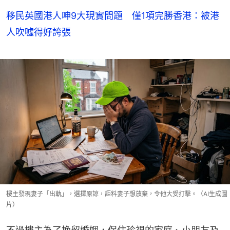
移民英國港人呻9大現實問題 僅1項完勝香港：被港
人吹噓得好誇張
樓主發現妻子「出軌」，選擇原諒，詎料妻子想放棄，令他大受打擊。（AI生成圖
片）