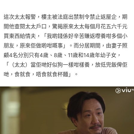
這次太太報警，樓主被法庭出禁制令禁止返屋企，期
間他查閱太太戶口，驚揭原來太太每個月花五六千元
買東西給情夫，「我啲錢係好辛苦賺返嚟養咁多個小
朋友，原來佢做啲咁嘅事」。而分居期間，由妻子照
顧4名分別只有4歲、8歲、11歲和14歲年幼子女，
「（太太）當佢哋好似狗一樣咁樣養，放低兜飯俾佢
哋，食就食，唔食就食杯麵」。