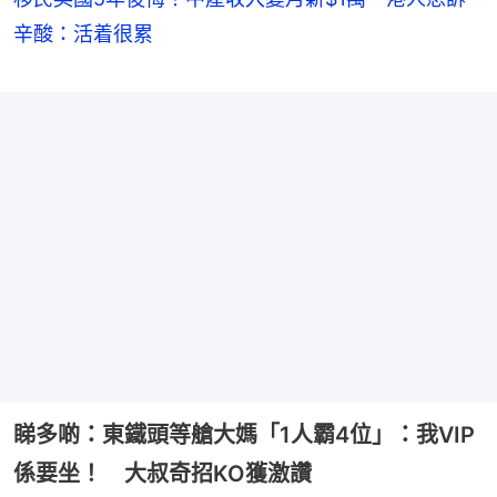
辛酸：活着很累
睇多啲：東鐵頭等艙大媽「1人霸4位」：我VIP
係要坐！ 大叔奇招KO獲激讚