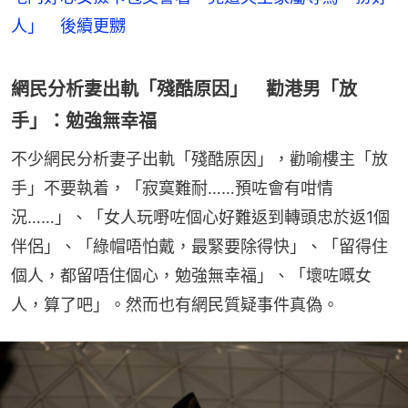
人」 後續更嬲
網民分析妻出軌「殘酷原因」 勸港男「放
手」：勉強無幸福
不少網民分析妻子出軌「殘酷原因」，勸喻樓主「放
手」不要執着，「寂寞難耐……預咗會有咁情
況……」、「女人玩嘢咗個心好難返到轉頭忠於返1個
伴侶」、「綠帽唔怕戴，最緊要除得快」、「留得住
個人，都留唔住個心，勉強無幸福」、「壞咗嘅女
人，算了吧」。然而也有網民質疑事件真偽。