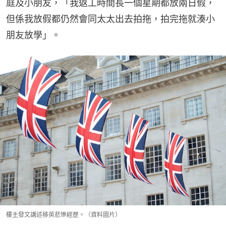
庭及小朋友，「我返工時間長一個星期都放兩日假，
但係我放假都仍然會同太太出去拍拖，拍完拖就湊小
朋友放學」。
樓主發文講述移英悲慘經歷。（資料圖片）