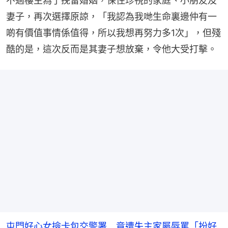
不過樓主為了挽留婚姻，保住珍視的家庭、小朋友及
妻子，再次選擇原諒，「我認為我哋生命裏邊仲有一
啲有價值事情係值得，所以我想再努力多1次」，但殘
酷的是，這次反而是其妻子想放棄，令他大受打擊。
屯門好心女撿卡包交警署 竟遭失主家屬辱罵「扮好