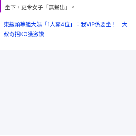
坐下，更令女子「無聲出」。
東鐵頭等艙大媽「1人霸4位」：我VIP係要坐！ 大
叔奇招KO獲激讚