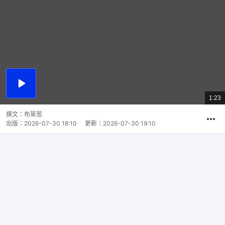
播
放
1:23
總
影
共
片
時
撰文：
布萊恩
間
出版：
2026-07-30 18:10
更新：
2026-07-30 19:10