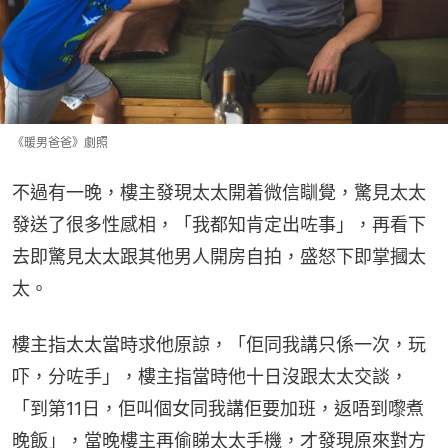
《暖男爸爸》劇照
不過有一晚，樓主發現太太開着微信瞓覺，驚見太太
發送了很多性感相，「我都知肯定出咗事」，再看下
去即驚見太太跟其他男人開房自拍，盛怒下即掌摑太
太。
樓主指太太當時求他原諒，「佢同我講只係一次，玩
吓，分咗手」，樓主指當時他十日沒跟太太交談，
「到第11日，佢叫個女同我講佢要加班，返唔到嚟煮
晚飯」，當晚樓主再偷睇太太手機，才發現原來對方