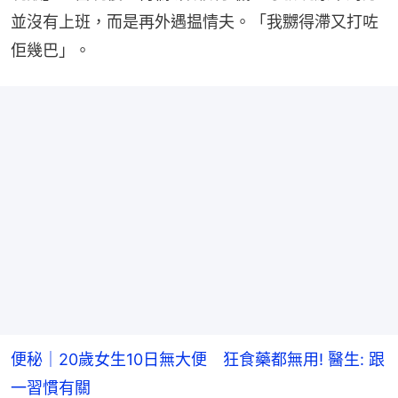
並沒有上班，而是再外遇揾情夫。「我嬲得滯又打咗
佢幾巴」。
便秘｜20歲女生10日無大便 狂食藥都無用! 醫生: 跟
一習慣有關