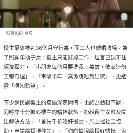
《暖男爸爸》劇照
樓主最終被判36個月守行為，而二人也離婚收場。為
了照顧年幼子女，樓主只能辭掉工作，坦言已頂不住
經濟壓力，「小朋友每個月要洗我三萬蚊，依家連份
工都冇埋」，「事隔半年，真係跳唔到出嚟」，更透
露「唔知點算」。
不少網民對樓主的遭遇深表同情，也認為動粗不對，
同時亦十分擔心樓主的精神狀態，紛紛留言安慰及提
出解決方法，「首先千祈唔好衝動，馬上搵社工協
助，申請綜援頂住先」、「你啲情況綜援好快批一家