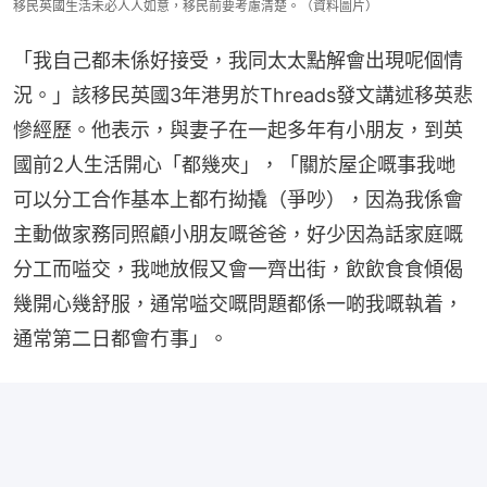
移民英國生活未必人人如意，移民前要考慮清楚。（資料圖片）
「我自己都未係好接受，我同太太點解會出現呢個情
況。」該移民英國3年港男於Threads發文講述移英悲
慘經歷。他表示，與妻子在一起多年有小朋友，到英
國前2人生活開心「都幾夾」，「關於屋企嘅事我哋
可以分工合作基本上都冇拗撬（爭吵），因為我係會
主動做家務同照顧小朋友嘅爸爸，好少因為話家庭嘅
分工而嗌交，我哋放假又會一齊出街，飲飲食食傾偈
幾開心幾舒服，通常嗌交嘅問題都係一啲我嘅執着，
通常第二日都會冇事」。