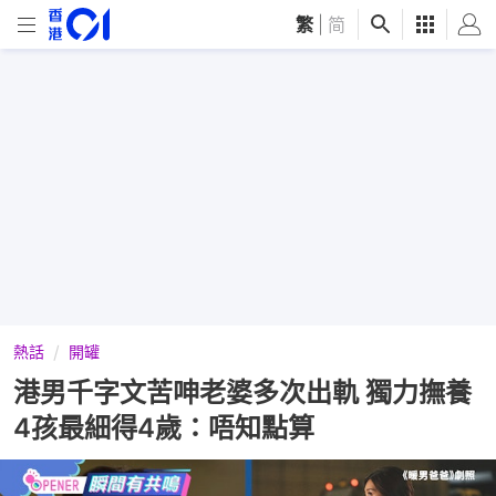
繁
|
简
熱話
開罐
港男千字文苦呻老婆多次出軌 獨力撫養
4孩最細得4歲：唔知點算