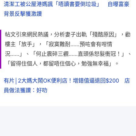
清潔工被公屋港媽諷「唔讀書要倒垃圾」 自曝富豪
背景反擊獲激讚
帖文引來網民熱議，分析妻子出軌「殘酷原因」，勸
樓主「放手」，「寂寞難耐……預咗會有咁情
況……」、「何止震碎三觀……直頭係怒髮衝冠！」、
「留得住個人，都留唔住個心，勉強無幸福」。
有片│2大媽大鬧OK便利店！增錯值逼退回$200 店
員做法獲讚：好叻