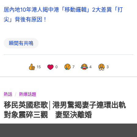
居內地10年港人揭中港「移動邏輯」2大差異「打
尖」背後有原因！
瞬間有共鳴
15
0
7
4
3
熱話
熱爆話題
移民英國悲歌│港男驚揭妻子連環出軌
對象震碎三觀 妻堅決離婚