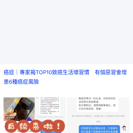
癌症｜專家揭TOP10致癌生活壞習慣 有個惡習會增
患6種癌症風險