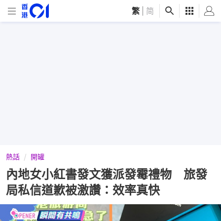
繁
|
简
熱話
開罐
內地女小紅書發文獲派發霉禮物 旅發
局私信道歉被激讚：效率真快