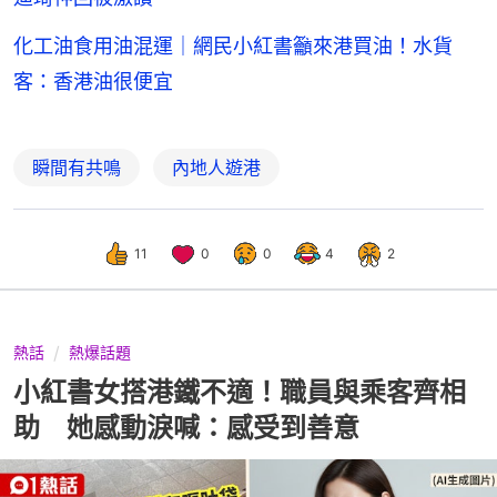
化工油食用油混運｜網民小紅書籲來港買油！水貨
客：香港油很便宜
瞬間有共鳴
內地人遊港
11
0
0
4
2
熱話
熱爆話題
小紅書女搭港鐵不適！職員與乘客齊相
助 她感動淚喊：感受到善意