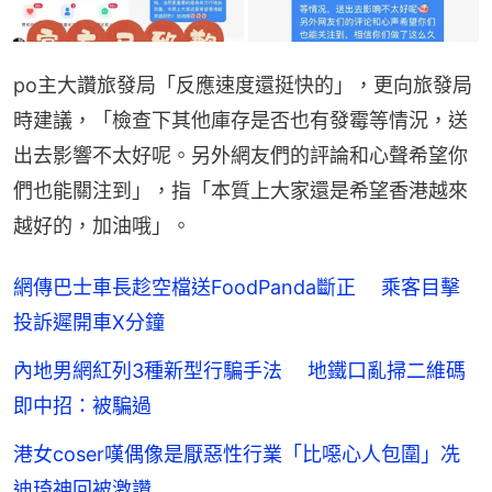
po主大讚旅發局「反應速度還挺快的」，更向旅發局
時建議，「檢查下其他庫存是否也有發霉等情況，送
出去影響不太好呢。另外網友們的評論和心聲希望你
們也能關注到」，指「本質上大家還是希望香港越來
越好的，加油哦」。
網傳巴士車長趁空檔送FoodPanda斷正 乘客目擊
投訴遲開車X分鐘
內地男網紅列3種新型行騙手法 地鐵口亂掃二維碼
即中招：被騙過
港女coser嘆偶像是厭惡性行業「比噁心人包圍」冼
迪琦神回被激讚