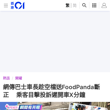
繁
|
简
熱話
開罐
網傳巴士車長趁空檔送FoodPanda斷
正 乘客目擊投訴遲開車X分鐘