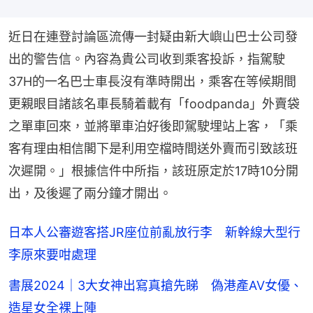
近日在連登討論區流傳一封疑由新大嶼山巴士公司發
出的警告信。內容為貴公司收到乘客投訴，指駕駛
37H的一名巴士車長沒有準時開出，乘客在等候期間
更親眼目諸該名車長騎着載有「foodpanda」外賣袋
之單車回來，並將單車泊好後即駕駛埋站上客，「乘
客有理由相信閣下是利用空檔時間送外賣而引致該班
次遲開。」根據信件中所指，該班原定於17時10分開
出，及後遲了兩分鐘才開出。
日本人公審遊客搭JR座位前亂放行李 新幹線大型行
李原來要咁處理
書展2024｜3大女神出寫真搶先睇 偽港產AV女優、
造星女全裸上陣