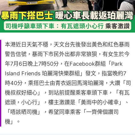
本港近日天氣不穩，天文台先後發出黃色和紅色暴雨
警告信號，暴雨下市民外出都非常狼狽，有女生於今
年7月6日晚上7時50分，在Facebook群組「Park
Island Friends 珀麗灣快樂群組」發文，指當晚約7
時40分，乘搭巴士由青衣返回馬灣珀麗灣，大讚「司
機叔叔好細心」，到站前提醒乘客車頭下車，「有瓦
遮頭，小心行」，樓主激讚是「黃雨中的小確幸」、
「唔該晒司機」，希望同車乘客「一齊俾個讚司
機」。