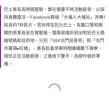
巴士車長長時間駕駛，實在需要不時活動筋骨，以保
持身體靈活。Facebook群組「大埔人大埔谷」流傳1
段長約7秒影片，見到停定的九巴上，有戴口罩和眼
鏡的男車長坐在駕駛座，擋風玻璃折射出附近巴士路
線號碼和目的地，分別「58X屯門良景邨」和「屯門
市廣場▸紅橋」，車長趁着停車時間連續數下揮拳，
相信正在活動筋骨，之後放下雙手，為開作做好準
備。