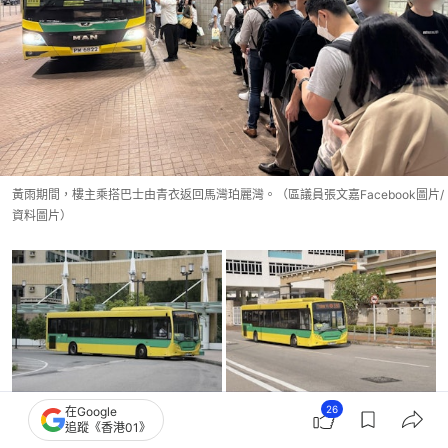
黃雨期間，樓主乘搭巴士由青衣返回馬灣珀麗灣。（區議員張文嘉Facebook圖片/
資料圖片）
26
在Google
追蹤《香港01》