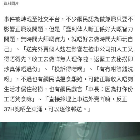
資料圖片
事件被轉載至社交平台，不少網民認為做兼職只要不
影響正職沒問題，但是「蠢到俾人斷正係好大嘅智力
問題，無時間大師嘅實力，就唔好去做時間大師玩自
己」、「送完外賣個人攰左影響左揸車公司扣人工又
得唔得先？收工去做咩無人理你啦，返緊工去秘撈即
炒真係唔過份」、「投訴得啱喎」、「有冇咁等錢洗
呀」，不過也有網民嘆揾食艱難，可能正職收入唔夠
生活才侷住秘撈，也有網民戲言「車長：因為打你份
工唔夠食嘛」、「直接拎埋上車送外賣吖嘛，反正
37H兜哂全東涌，可以逐條邨送。」