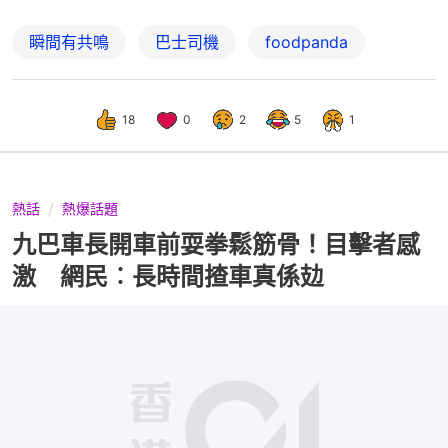
瞬間有共鳴
巴士司機
foodpanda
18
0
2
5
1
熱話
熱爆話題
九巴車長開車前耍拳鬆筋骨！目擊者感
激 網民︰長時間揸車真係攰