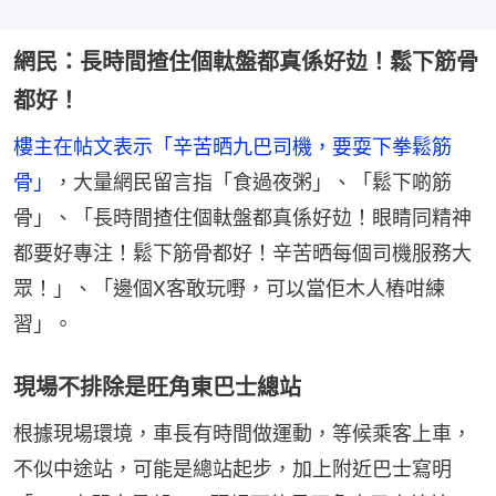
網民：長時間揸住個軚盤都真係好攰！鬆下筋骨
都好！
樓主在帖文表示「辛苦晒九巴司機，要耍下拳鬆筋
骨」
，大量網民留言指「食過夜粥」、「鬆下啲筋
骨」、「長時間揸住個軚盤都真係好攰！眼睛同精神
都要好專注！鬆下筋骨都好！辛苦晒每個司機服務大
眾！」、「邊個X客敢玩嘢，可以當佢木人樁咁練
習」。
現場不排除是旺角東巴士總站
根據現場環境，車長有時間做運動，等候乘客上車，
不似中途站，可能是總站起步，加上附近巴士寫明