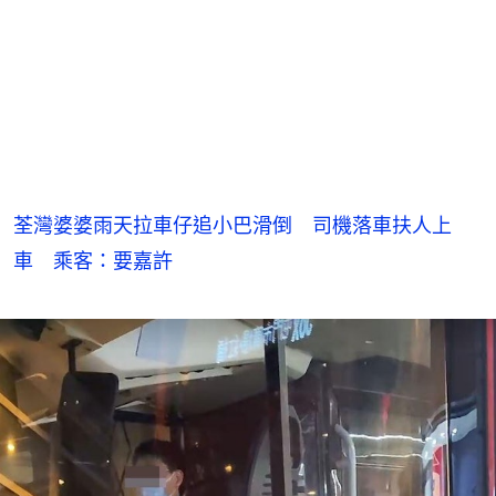
荃灣婆婆雨天拉車仔追小巴滑倒 司機落車扶人上
車 乘客：要嘉許