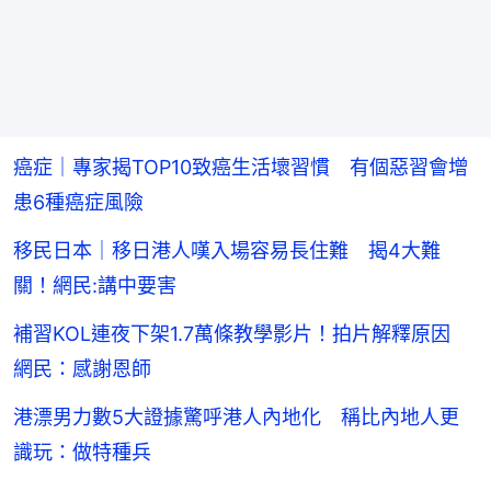
癌症｜專家揭TOP10致癌生活壞習慣 有個惡習會增
患6種癌症風險
移民日本｜移日港人嘆入場容易長住難 揭4大難
關！網民:講中要害
補習KOL連夜下架1.7萬條教學影片！拍片解釋原因
網民：感謝恩師
港漂男力數5大證據驚呼港人內地化 稱比內地人更
識玩：做特種兵