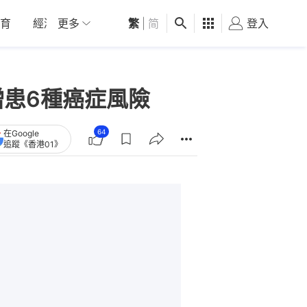
育
經濟
更多
01深圳
繁
觀點
|
简
健康
好食玩飛
登入
女
增患6種癌症風險
64
在Google
追蹤《香港01》