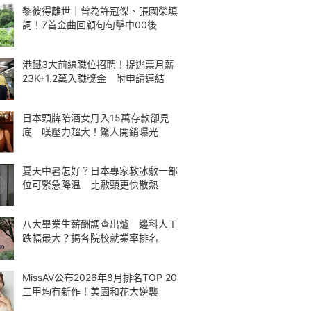
黎彼得離世｜曾為許冠傑、張國榮填
詞！7首金曲回顧句句擊中00後
港鐵3大前線職位招聘！捉逃票月薪
23K+1.2萬入職獎金 附申請連結
日本頭牌陪酒女月入15萬存款卻見
底 嘆壓力超大！驚人開銷曝光
夏天中暑怎好？日本專家教冰敷一部
位可緊急降温 比敷頸更快散熱
八大畢業生薪酬調查出爐 邊科人工
跌幅最大？揭各院校就業率排名
MissAV公布2026年8月排名TOP 20
三甲均有新作！美園和花大逆襲