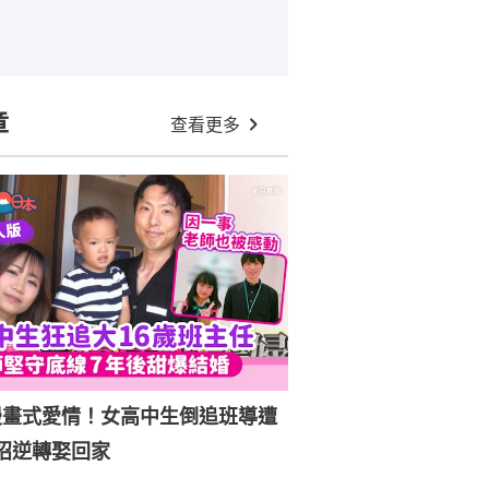
章
查看更多
漫畫式愛情！女高中生倒追班導遭
招逆轉娶回家