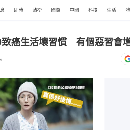
息
即時
熱榜
國際
中國
科技
生活
體
10致癌生活壞習慣 有個惡習會
39