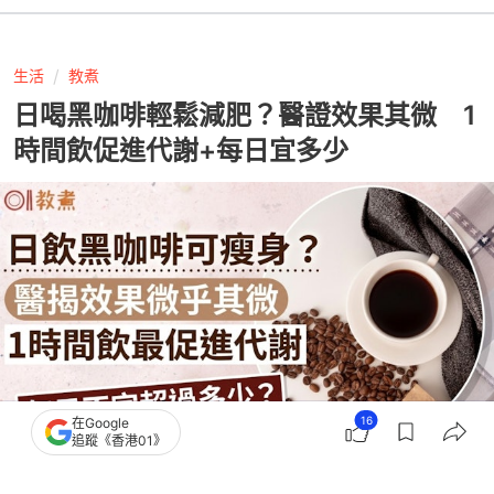
生活
教煮
日喝黑咖啡輕鬆減肥？醫證效果其微 1
時間飲促進代謝+每日宜多少
16
在Google
追蹤《香港01》
撰文：
快科技
出版：
2026-07-28 15:01
更新：
2026-07-28 16:16