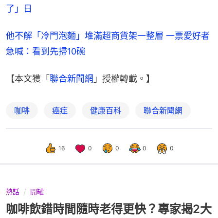
了」日
他不解「冷門泡麵」堆滿超商貨架一整層 一票愛好者
急喊：看到先掃10碗
【本文獲「
聯合新聞網
」授權轉載。】
咖啡
癌症
健康百科
聯合新聞網
16
0
0
0
0
熱話
開罐
咖啡飲錯時間隨時老得更快？專家揭2大