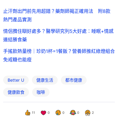
止汗劑出門前先用超錯？藥劑師揭正確用法 附8款
熱門產品實測
情侶攬住瞓好處多？醫學研究列5大好處：睡眠+情感
連結勝食藥
手搖飲熱量榜｜珍奶1杯=1餐飯？營養師推紅綠燈組合
免戒糖也能瘦
Better U
健康生活
都市健康
健康飲食
咖啡
11
0
0
0
2