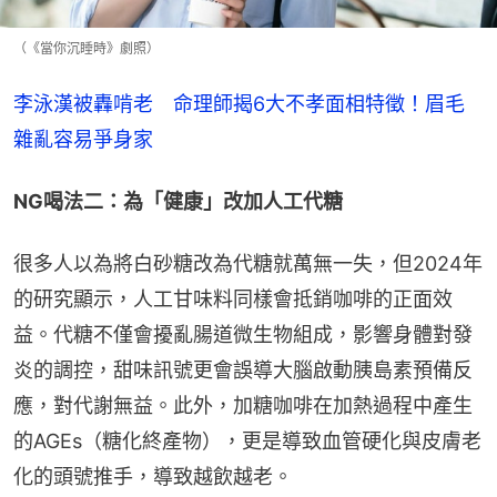
（《當你沉睡時》劇照）
李泳漢被轟啃老　命理師揭6大不孝面相特徵！眉毛
雜亂容易爭身家
NG喝法二：為「健康」改加人工代糖
很多人以為將白砂糖改為代糖就萬無一失，但2024年
的研究顯示，人工甘味料同樣會抵銷咖啡的正面效
益。代糖不僅會擾亂腸道微生物組成，影響身體對發
炎的調控，甜味訊號更會誤導大腦啟動胰島素預備反
應，對代謝無益。此外，加糖咖啡在加熱過程中產生
的AGEs（糖化終產物），更是導致血管硬化與皮膚老
化的頭號推手，導致越飲越老。