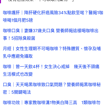
咖啡護肝｜降肝硬化肝癌風險34%點飲至啱？醫揭1咖
啡喝1個月肥5磅
咖啡口臭丨妻嫌37歲夫口臭 營養師揭這樣喝咖啡出
事！5招除臭殺菌
月經丨女性生理期不可喝咖啡？特殊體質、懷孕及哺
乳中應避免攝取
咖啡｜曾一天飲4杯！女生決心戒掉 幾天後不頭痛
生活模式也改變
口臭｜天天喝黑咖啡致口氣問題？營養師揭黑咖啡秘
密：5關鍵喝法
咖啡功效｜專家教咖啡溝1物美白降三高 1類咖啡勿