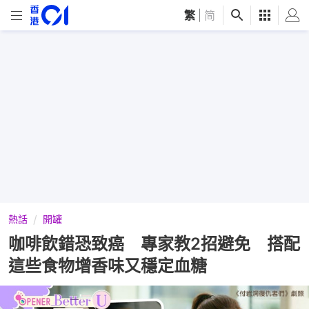
繁
|
简
熱話
開罐
咖啡飲錯恐致癌 專家教2招避免 搭配
這些食物增香味又穩定血糖