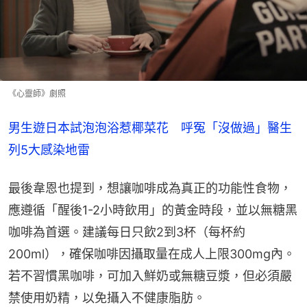
《心靈師》劇照
男生遊日本試泡泡浴惹椰菜花　呼冤「沒做過」醫生
列5大感染地雷
最後韋恩也提到，想讓咖啡成為真正的功能性食物，
應遵循「醒後1-2小時飲用」的黃金時段，並以無糖黑
咖啡為首選。建議每日只飲2到3杯（每杯約
200ml），確保咖啡因攝取量在成人上限300mg內。
若不習慣黑咖啡，可加入鮮奶或無糖豆漿，但必須嚴
禁使用奶精，以免攝入不健康脂肪。