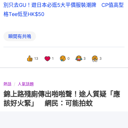
別只去GU！遊日本必逛5大平價服裝潮牌 CP值高型
格Tee低至HK$50
瞬間有共鳴
13
1
0
3
3
熱話
人氣話題
錦上路殘廁傳出啪啪聲！途人質疑「應
該好火緊」 網民：可能拍蚊