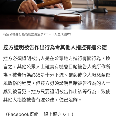
有違公德罪行最高刑罰為監禁7年。（AI生成圖片）
控方證明被告作出行為令其他人指控有違公德
控方必須證明被告人是在公眾地方進行有關行為，換
言之，其他公眾人士確實有機會目睹被告人的所作所
為。被告行為必須是十分下流、猥褻或令人厭惡至傷
風敗俗的程度，但控方毋須證明目睹被告行為的人士
感到被冒犯。控方只要證明被告作出該等行為，致使
其他人指控被告有違公德，便已足夠。
（Facebook群組「錦上路之友」）