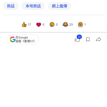
熱話
本地熱話
網上瘋傳
17
0
0
23
1
20
在Google
追蹤《香港01》
熱話
人氣話題
浙江戲院「握香蕉＋摳西柚」做男女廁
所標誌 院方：提醒多吃水果