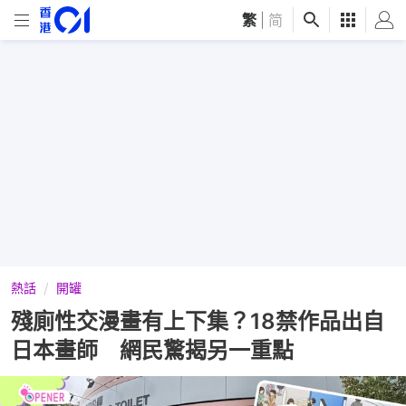
繁
|
简
熱話
開罐
殘廁性交漫畫有上下集？18禁作品出自
日本畫師 網民驚揭另一重點