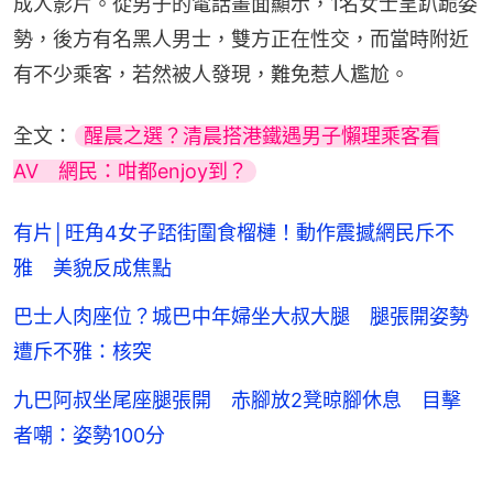
成人影片。從男子的電話畫面顯示，1名女士呈趴跪姿
勢，後方有名黑人男士，雙方正在性交，而當時附近
有不少乘客，若然被人發現，難免惹人尷尬。
全文：
醒晨之選？清晨搭港鐵遇男子懶理乘客看
AV　網民：咁都enjoy到？
有片│旺角4女子踎街圍食榴槤！動作震撼網民斥不
雅 美貌反成焦點
巴士人肉座位？城巴中年婦坐大叔大腿 腿張開姿勢
遭斥不雅：核突
九巴阿叔坐尾座腿張開 赤腳放2凳晾腳休息 目擊
者嘲：姿勢100分