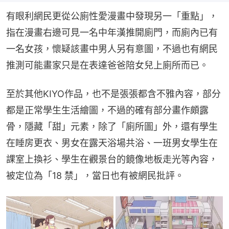
有眼利網民更從公廁性愛漫畫中發現另一「重點」，
指在漫畫右邊可見一名中年漢推開廁門，而廁內已有
一名女孩，懷疑該畫中男人另有意圖，不過也有網民
推測可能畫家只是在表達爸爸陪女兒上廁所而已。
至於其他KIYO作品，也不是張張都含不雅內容，部分
都是正常學生生活繪圖，不過的確有部分畫作頗露
骨，隱藏「甜」元素，除了「廁所圖」外，還有學生
在睡房更衣、男女在露天浴場共浴、一班男女學生在
課室上換衫、學生在觀景台的鏡像地板走光等內容，
被定位為「18 禁」，當日也有被網民批評。