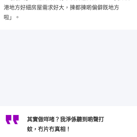
港地方好細房屋需求好大，揀都揀啲偏僻既地方
啦」。
其實做咩啫？我淨係聽到啲聲打
蚊，冇片冇真相！