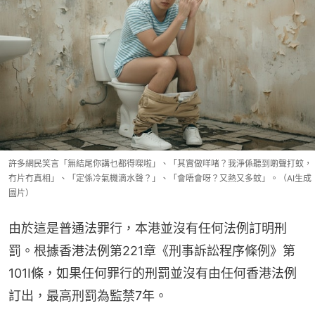
許多網民笑言「無結尾你講乜都得㗎啦」、「其實做咩啫？我淨係聽到啲聲打蚊，
冇片冇真相」、「定係冷氣機滴水聲？」、「會唔會呀？又熱又多蚊」。（AI生成
圖片）
由於這是普通法罪行，本港並沒有任何法例訂明刑
罰。根據香港法例第221章《刑事訴訟程序條例》第
101I條，如果任何罪行的刑罰並沒有由任何香港法例
訂出，最高刑罰為監禁7年。