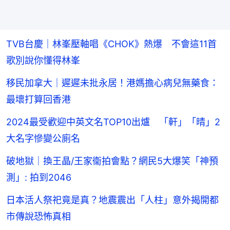
TVB台慶｜林峯壓軸唱《CHOK》熱爆 不會這11首
歌別說你懂得林峯
移民加拿大｜遲遲未批永居！港媽擔心病兒無藥食：
最壞打算回香港
2024最受歡迎中英文名TOP10出爐 「軒」「晴」2
大名字慘變公廁名
破地獄｜換王晶/王家衞拍會點？網民5大爆笑「神預
測」: 拍到2046
日本活人祭祀竟是真？地震震出「人柱」意外揭開都
市傳說恐怖真相