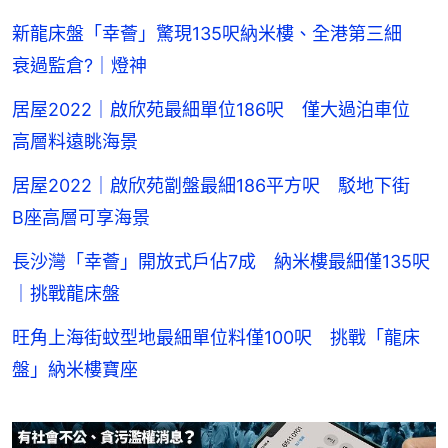
新龍床盤「幸薈」驚現135呎納米樓、全港第三細
衰過監倉?｜燈神
居屋2022｜啟欣苑最細單位186呎 僅大過泊車位
高層料遠眺海景
居屋2022｜啟欣苑劏盤最細186平方呎 駁地下街
B座高層可享海景
長沙灣「幸薈」開放式戶佔7成 納米樓最細僅135呎
｜挑戰龍床盤
旺角上海街蚊型地最細單位料僅100呎 挑戰「龍床
盤」納米樓寶座