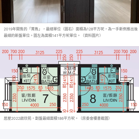
2019年開售的「菁雋」，最細單位（圖右）面積為128平方呎，為一手新例推出後
最細的新盤單位。圖左為面積141平方呎單位。（資料圖片）
居屋2022啟欣苑，劏盤最細面積186平方呎。（房委會樓書截圖）