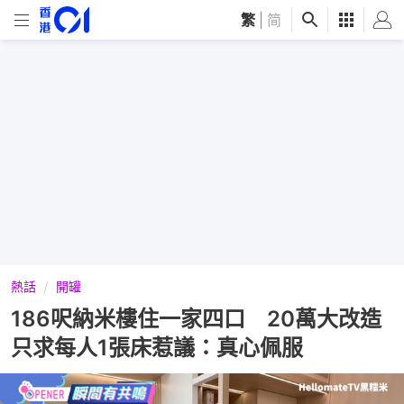
繁
|
简
熱話
開罐
186呎納米樓住一家四口 20萬大改造
只求每人1張床惹議：真心佩服