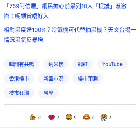
「759阿信屋」網民擔心前景列10大「提議」惹激
辯：呢類貨唔好入
相對濕度達100%？冷氣機可代替抽濕機？天文台揭一
情況濕氣反暴增
瞬間有共鳴
納米樓
網紅
YouTube
香港樓市
新盤市況
樓市預測
樓市狂潮
居屋
21
0
0
2
3