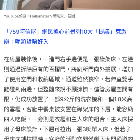
YouTube頻道「HellomateTV黑糯米」截圖
「759阿信屋」網民擔心前景列10大「提議」惹激
辯：呢類貨唔好入
在房屋裝修後，一進門右手邊便是一張碌架床，左邊
則通過拆除原有的百摺門，將廁所門向外擴展，增加
了使用空間和收納區域，通道雖然狹窄，若伸直雙手
能碰到兩邊，但整體來說不顯擁擠，儘管房屋空間有
限，仍成功放置了一部9公斤的洗衣機和一個1.8米高
的雪櫃，客廳中餐桌被安置在碌架床的下層，能容納
四人吃飯，一旁則是衣櫃和主人床的組合，主人床採
用子母床設計，下層可拉出一張3呎單人床，但若子
母床床鋪拉開時，客廳的活動空間僅剩下大門通道的