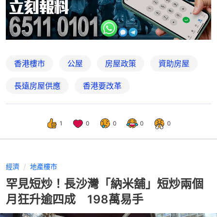
香港樓市
公屋
房屋政策
資助房屋
長遠房屋供應
香港要改革
1
0
0
0
0
經濟
地產樓市
罕見短炒！長沙灣「納米舖」短炒兩個
月狂升逾四成 198萬易手