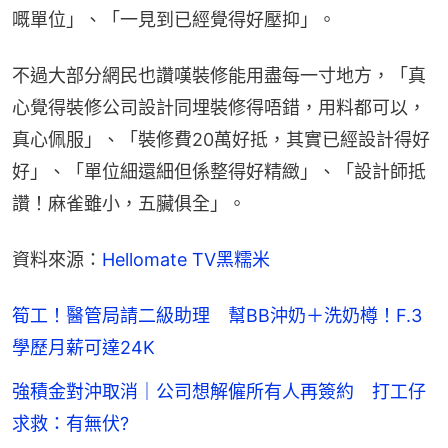
嘅單位」、「一見到已經覺得好壓抑」。
不過大部分網民也讚嘆裝修能用盡每一寸地方，「真
心覺得裝修公司設計同埋裝修得唔錯，用料都可以，
真心佩服」、「裝修費20萬好抵，其實已經設計得好
好」、「單位細還細但係整得好精緻」、「設計師抵
讚！麻雀雖小，五臟俱全」。
資料來源：
Hellomate TV黑糯米
筍工！醫管局請二級助理 幫BB沖奶＋洗奶樽！F.3
學歷月薪可達24K
強積金對沖取消｜公司想解僱所有人再簽約 打工仔
求救：有無伏?