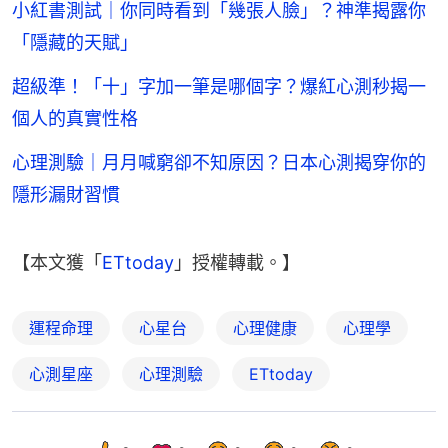
小紅書測試｜你同時看到「幾張人臉」？神準揭露你
「隱藏的天賦」
超級準！「十」字加一筆是哪個字？爆紅心測秒揭一
個人的真實性格
心理測驗｜月月喊窮卻不知原因？日本心測揭穿你的
隱形漏財習慣
【本文獲「
ETtoday
」授權轉載。】
運程命理
心星台
心理健康
心理學
心測星座
心理測驗
ETtoday