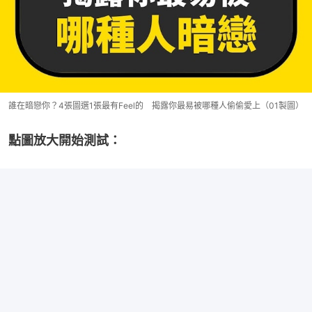
誰在暗戀你？4張圖選1張最有Feel的 揭露你最易被哪種人偷偷愛上（01製圖）
點圖放大開始測試：