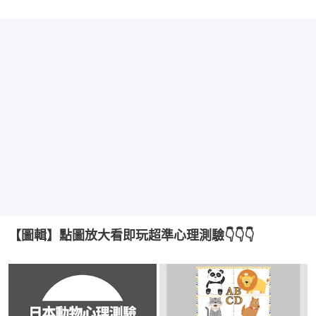
【圖輯】點圖放大看即玩超準心理測驗👇👇👇