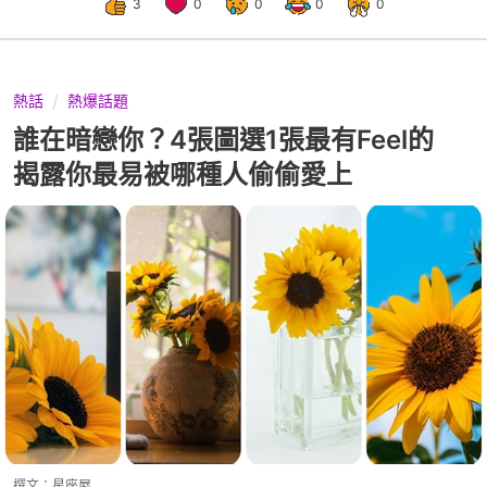
3
0
0
0
0
熱話
熱爆話題
誰在暗戀你？4張圖選1張最有Feel的
揭露你最易被哪種人偷偷愛上
撰文：
星座屋