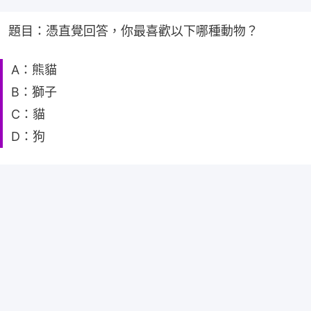
題目：憑直覺回答，你最喜歡以下哪種動物？
A：熊貓
B：獅子
C：貓
D：狗