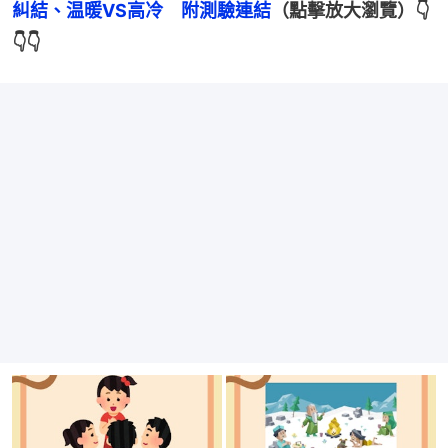
糾結、温暖VS高冷　附測驗連結
（點擊放大瀏覽）👇
👇👇