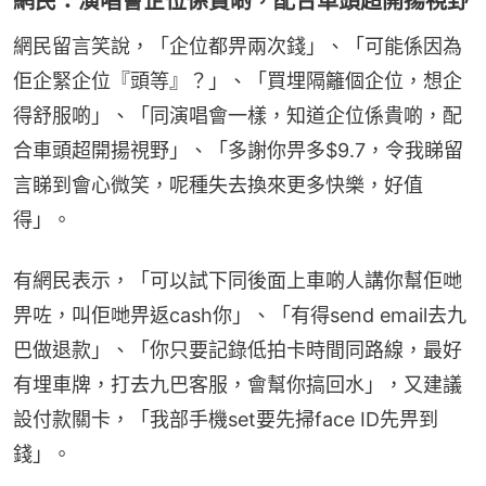
網民：演唱會企位係貴啲，配合車頭超開揚視野
網民留言笑說，「企位都畀兩次錢」、「可能係因為
佢企緊企位『頭等』？」、「買埋隔籬個企位，想企
得舒服啲」、「同演唱會一樣，知道企位係貴啲，配
合車頭超開揚視野」、「多謝你畀多$9.7，令我睇留
言睇到會心微笑，呢種失去換來更多快樂，好值
得」。
有網民表示，「可以試下同後面上車啲人講你幫佢哋
畀咗，叫佢哋畀返cash你」、「有得send email去九
巴做退款」、「你只要記錄低拍卡時間同路線，最好
有埋車牌，打去九巴客服，會幫你搞回水」，又建議
設付款關卡，「我部手機set要先掃face ID先畀到
錢」。