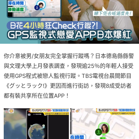
你介意被男/女朋友完全掌握行蹤嗎？日本德島縣縣警
與文理大學上月發表調查，發現逾25％的年輕人接受
使用GPS程式被戀人監視行蹤。TBS電視台晨間節目
《グッとラック!》更因而進行街訪，發現8成受訪者
都有裝共享所在位置APP！