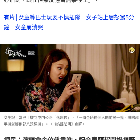
有片│女童等巴士玩耍不慎插隊 女子站上層怒罵5分
鐘 女童崩潰哭
女生說，當巴士駛到屯門公路「落斜位」，「一時企唔穩個人向前搖一搖，咁啱部
手機就嘟到部八達通機」。（《奶酪陷阱》劇照）