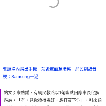
餐廳湯內撈出手機 荒誕畫面惹爆笑 網民創諧音
梗：Samsung一湯
帖文引來熱議，有網民教路以1句幽默回應車長化解
尷尬，「冇，見你揸得幾好，想打賞下你」，引來逾