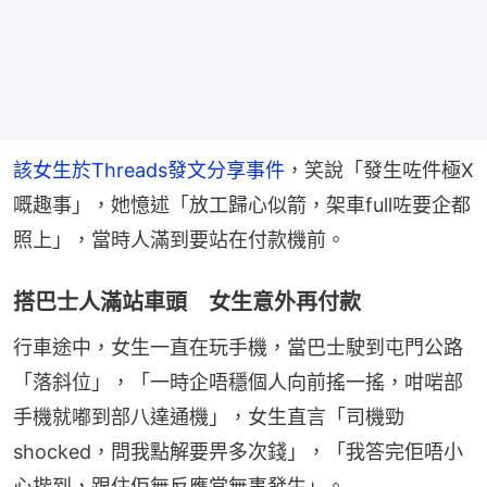
該女生於Threads發文分享事件
，笑說「發生咗件極X
嘅趣事」，她憶述「放工歸心似箭，架車full咗要企都
照上」，當時人滿到要站在付款機前。
搭巴士人滿站車頭 女生意外再付款
行車途中，女生一直在玩手機，當巴士駛到屯門公路
「落斜位」，「一時企唔穩個人向前搖一搖，咁啱部
手機就嘟到部八達通機」，女生直言「司機勁
shocked，問我點解要畀多次錢」，「我答完佢唔小
心揩到，跟住佢無反應當無事發生」。