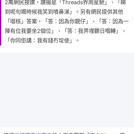
2萬網民按讚，讚揚是「Threads界周星馳」、「睇
到呢句嘅時候我笑到噴鼻涕」。另有網民提供其他
「啜核」答案，「答：因為你靚仔」、「答：因為一
陣有位我要坐2個位」、「答：我畀埋聽日嗰轉」、
「你同佢講：我有錢冇埞使」。