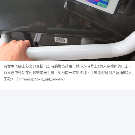
有女生於網上發文分享搭巴士時的驚奇趣事，她下班時登上1輛人多擠迫的巴士，
行車途中她站在付款機前玩手機，突然間一時站不穩，手機剛好碰到八達通機就付
了款。（Threads@toxic_girl_review）