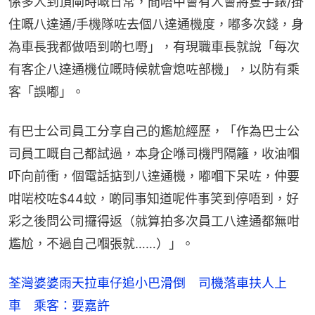
係多人到頂閘時嘅日常，間唔中會有人會將隻手錶/掛
住嘅八達通/手機隊咗去個八達通機度，嘟多次錢，身
為車長我都做唔到啲乜嘢」，有現職車長就說「每次
有客企八達通機位嘅時候就會熄咗部機」，以防有乘
客「誤嘟」。
有巴士公司員工分享自己的尷尬經歷，「作為巴士公
司員工嘅自己都試過，本身企喺司機門隔籬，收油嗰
吓向前衝，個電話掂到八達通機，嘟嗰下呆咗，仲要
咁啱校咗$44蚊，啲同事知道呢件事笑到停唔到，好
彩之後問公司攞得返（就算拍多次員工八達通都無咁
尷尬，不過自己嗰張就……）」。
荃灣婆婆雨天拉車仔追小巴滑倒 司機落車扶人上
車 乘客：要嘉許