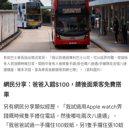
有前巴士車長指出情況常見，「我以前揸過專利巴士公司，可以話畀你聽，呢個係
多人到頂閘時嘅日常，間唔中會有人會將隻手錶/掛住嘅八達通/手機隊咗去個八達
通機度，嘟多次錢，身為車長我都做唔到啲乜嘢」。（資料圖片）
網民分享：爸爸入錯$100，請後面乘客免費搭
車
另有網民分享類似經歷，「我試過用Apple watch畀
錢嘅時候隻手揸住電話，然後嘟咗兩次八達通」、
「我爸爸試過一手攞住100蚊紙，另1隻手攞住張10蚊