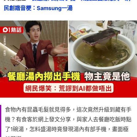
民創諧音梗：Samsung一湯
食物內有昆蟲毛髮就見得多，這次竟然升級到藏有手
機？有食客於網上發文分享，與家人去餐廳吃飯時點
了1碗湯，怎料盛湯時竟發現湯內有部手機，畫面極