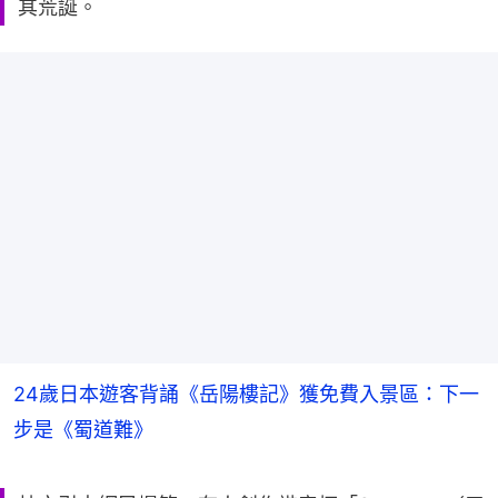
其荒誕。
24歲日本遊客背誦《岳陽樓記》獲免費入景區：下一
步是《蜀道難》