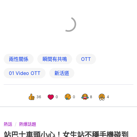
兩性關係
瞬間有共鳴
OTT
01‌ ‌Video‌ ‌OTT
新活道
36
0
0
8
4
熱話
熱爆話題
站巴士車頭小心！女生站不穩手機碰到