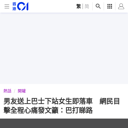
繁
|
简
熱話
開罐
男友送上巴士下站女生即落車 網民目
擊全程心痛發文籲：巴打睇路