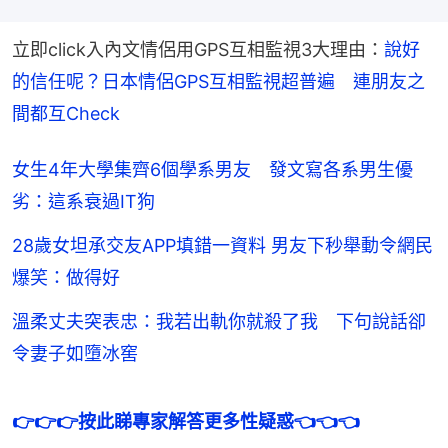
立即click入內文情侶用GPS互相監視3大理由：
說好
的信任呢？日本情侶GPS互相監視超普遍　連朋友之
間都互Check
女生4年大學集齊6個學系男友 發文寫各系男生優
劣：這系衰過IT狗
28歲女坦承交友APP填錯一資料 男友下秒舉動令網民
爆笑：做得好
溫柔丈夫突表忠：我若出軌你就殺了我 下句說話卻
令妻子如墮冰窖
👉👉👉按此睇專家解答更多性疑惑👈👈👈