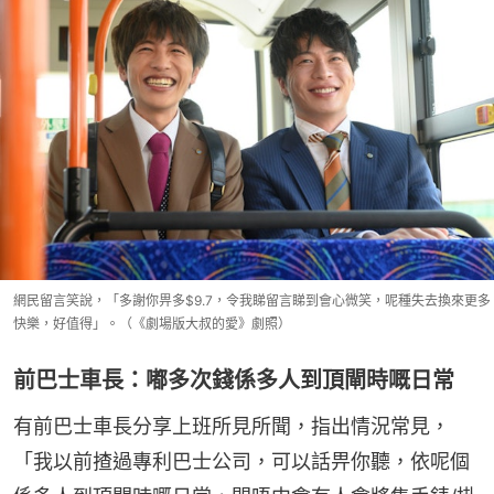
網民留言笑說，「多謝你畀多$9.7，令我睇留言睇到會心微笑，呢種失去換來更多
快樂，好值得」。（《劇場版大叔的愛》劇照）
前巴士車長：嘟多次錢係多人到頂閘時嘅日常
有前巴士車長分享上班所見所聞，指出情況常見，
「我以前揸過專利巴士公司，可以話畀你聽，依呢個