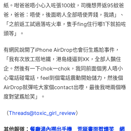
紙。咁爸爸唔小心入咗張100蚊，司機想畀返95蚊爸
爸，爸爸：唔使，後面啲人全部唔使畀錢，我請」、
「之前返工試過落咗火車，隻手fing住行嘟1下就拍咗
頭等」。
有網民說開了iPhone AirDrop也會衍生尷尬事件，
「我有次放工搭地鐵，港島綫逼到XK，全部人黐住
企。然後有一下chok一chok，我同前面個男人唔小
心電話碰電話，feel到個電話震動開始儲力，然後個
AirDrop就彈咗大家個contact出嚟，最後我哋兩個喺
度對望尷尬笑」。
（
Threads@toxic_girl_review
）
其他報道：
餐廳湯內撈出手機　荒誕畫面惹爆笑　網