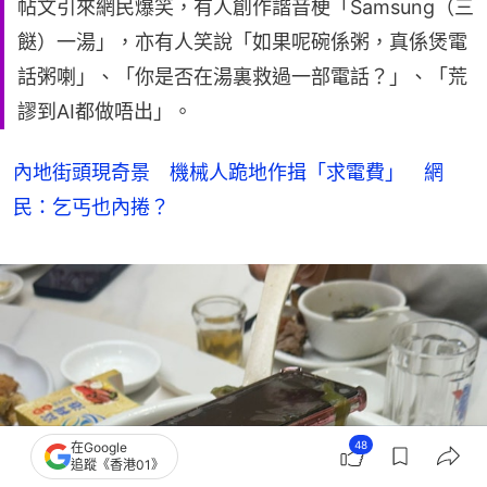
帖文引來網民爆笑，有人創作諧音梗「Samsung（三
餸）一湯」，亦有人笑說「如果呢碗係粥，真係煲電
話粥喇」、「你是否在湯裏救過一部電話？」、「荒
謬到AI都做唔出」。
內地街頭現奇景 機械人跪地作揖「求電費」 網
民：乞丐也內捲？
48
在Google
追蹤《香港01》