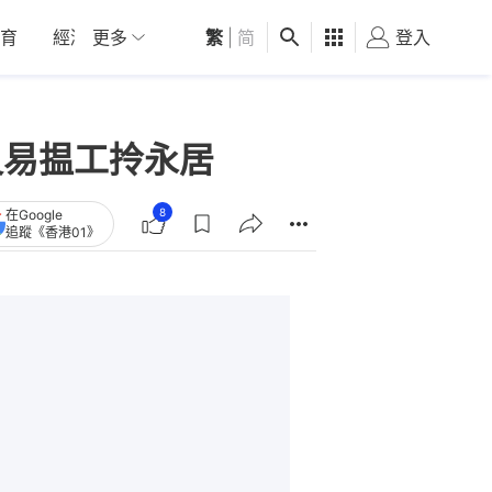
育
經濟
更多
01深圳
繁
觀點
|
简
健康
好食玩飛
登入
女
又易揾工拎永居
8
在Google
追蹤《香港01》