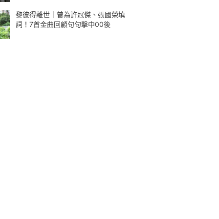
黎彼得離世｜曾為許冠傑、張國榮填
詞！7首金曲回顧句句擊中00後