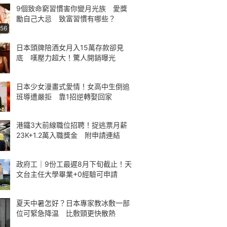
9個致命窮習慣害你變月光族 愛獎
勵自己大忌 致富習慣有哪些？
:56
日本頭牌陪酒女月入15萬存款卻見
底 嘆壓力超大！驚人開銷曝光
日本少女漫畫式愛情！女高中生倒追
班導遭嚴拒 靠1招逆轉娶回家
港鐵3大前線職位招聘！捉逃票月薪
23K+1.2萬入職獎金 附申請連結
政府工｜9份工最遲8月下旬截止！天
文台主任大學畢業+0經驗可申請
夏天中暑怎好？日本專家教冰敷一部
位可緊急降温 比敷頸更快散熱