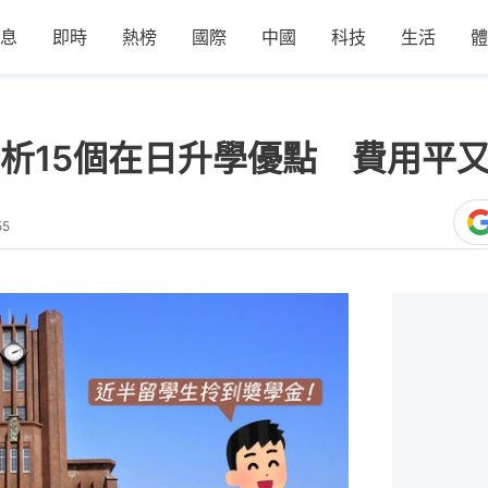
息
即時
熱榜
國際
中國
科技
生活
體
析15個在日升學優點 費用平
55