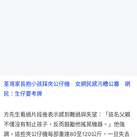
荃灣家長抱小孩踩夾公仔機 女網民感污糟公審 網
民：生仔要考牌
方先生看過片段後表示感到難過與失望：「這名父親
不僅沒有制止孩子，反而鼓勵他搖晃機器。」他強
調，這些夾公仔機每部重達80至120公斤，一旦失去