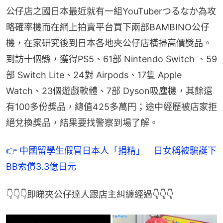
公仔店之國日本最近就有一組YouTuberつるなか為攻
略確率機而在網上拍賣平台買下兩部BAMBINO公仔
機，在家研究後到日本各地夾公仔店橫掃高價獎品。
到訪十個縣，獲得PS5、61部 Nintendo Switch 、59
部 Switch Lite、24對 Airpods、17隻 Apple 
Watch、23個遊戲軟體、7部 Dyson吸塵機，其餘還
有100多份獎品，總值425多萬円；途中經歷被店家拒
絕兌換獎品，結果要找警察到場了解。
👉 中國留學生假冒日本人「捐精」　日女稱被騙誕下
BB索償3.3億日元
👇👇👇即睇夾公仔達人跟店主糾纏經過👇👇👇