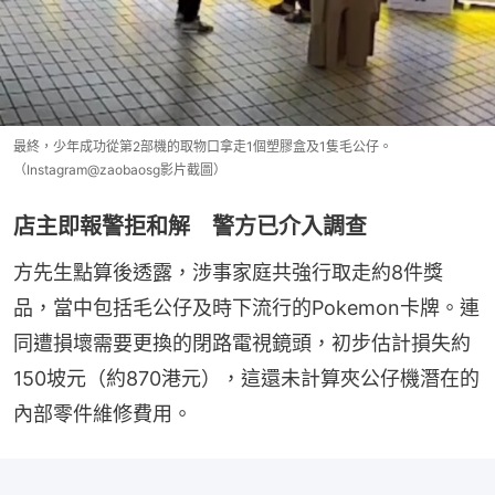
最終，少年成功從第2部機的取物口拿走1個塑膠盒及1隻毛公仔。
（Instagram@zaobaosg影片截圖）
店主即報警拒和解 警方已介入調查
方先生點算後透露，涉事家庭共強行取走約8件獎
品，當中包括毛公仔及時下流行的Pokemon卡牌。連
同遭損壞需要更換的閉路電視鏡頭，初步估計損失約
150坡元（約870港元），這還未計算夾公仔機潛在的
內部零件維修費用。