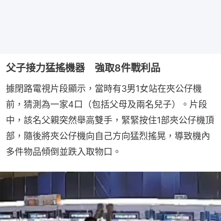
父子接力猛搖機器 強取8件戰利品
據閉路電視片段顯示，當時有3男1女站在夾公仔機
前，猜測為一家4口（包括父母及兩名兒子）。片段
中，該名父親突然舉高雙手，緊緊按住1部夾公仔機頂
部，隨後將夾公仔機向自己方向猛烈搖晃，導致機內
多件物品傾倒並跌入取物口。