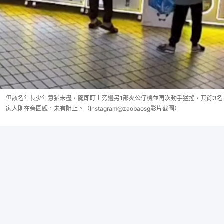
但該名年長少年意猶未盡，隨即盯上旁邊另1部夾公仔機並再次動手猛搖，其餘3名
家人則在旁圍觀，未有阻止。（Instagram@zaobaosg影片截圖）