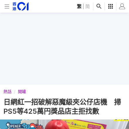
繁
|
简
熱話
開罐
日網紅一招破解惡魔級夾公仔店機 掃
PS5等425萬円獎品店主拒找數