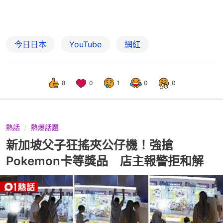
今日日本
YouTube
網紅
8
0
1
0
0
熱話
熱爆話題
新加坡父子狂搖夾公仔機！強搶
Pokemon卡等獎品 店主報警拒和解