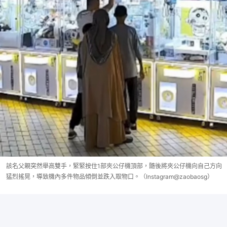
該名父親突然舉高雙手，緊緊按住1部夾公仔機頂部，隨後將夾公仔機向自己方向
猛烈搖晃，導致機內多件物品傾倒並跌入取物口。（Instagram@zaobaosg）