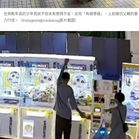
在旁較年長的少年見狀不但未有覺得不妥，反而「有樣學樣」，上前模仿父親的暴
力行徑。（Instagram@zaobaosg影片截圖）