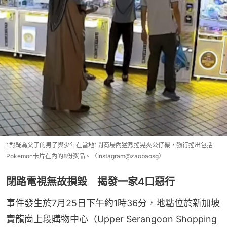
1對疑為父子的男子與少年在當地1間商場內猛烈搖晃夾公仔機，強行搖出包括
Pokemon卡片在內的8份獎品。（Instagram@zaobaosg）
閉路電視無故損毀 揭發一家4口惡行
事件發生於7月25日下午約1時36分，地點位於新加坡
實龍崗上段購物中心（Upper Serangoon Shopping 