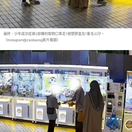
最終，少年成功從第2部機的取物口拿走1個塑膠盒及1隻毛公仔。
（Instagram@zaobaosg影片截圖）