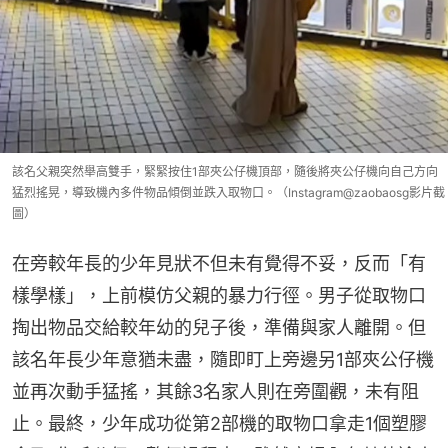
該名父親突然舉高雙手，緊緊按住1部夾公仔機頂部，隨後將夾公仔機向自己方向
猛烈搖晃，導致機內多件物品傾倒並跌入取物口。（Instagram@zaobaosg影片截
圖）
在旁較年長的少年見狀不但未有覺得不妥，反而「有
樣學樣」，上前模仿父親的暴力行徑。男子從取物口
掏出物品交給較年幼的兒子後，準備與家人離開。但
該名年長少年意猶未盡，隨即盯上旁邊另1部夾公仔機
並再次動手猛搖，其餘3名家人則在旁圍觀，未有阻
止。最終，少年成功從第2部機的取物口拿走1個塑膠