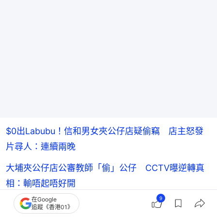
$0出Labubu！信和男女夾公仔店疑偷竊 店主怒發
片尋人：連續兩晚
大埔夾公仔店公審教師「偷」公仔 CCTV曝逆轉真
相：輸唔起唔好開
9
在Google
人父偷夾公仔機外LinaBell掛件 女兒一臉驚呆 台
追蹤《香港01》