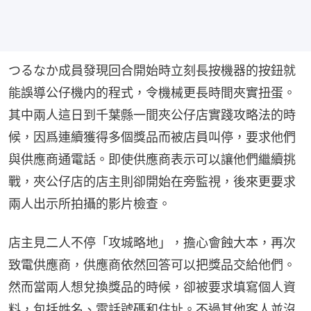
つるなか成員發現回合開始時立刻長按機器的按鈕就
能誤導公仔機内的程式，令機械更長時間夾實扭蛋。
其中兩人這日到千葉縣一間夾公仔店實踐攻略法的時
候，因爲連續獲得多個獎品而被店員叫停，要求他們
與供應商通電話。即使供應商表示可以讓他們繼續挑
戰，夾公仔店的店主則卻開始在旁監視，後來更要求
兩人出示所拍攝的影片檢查。
店主見二人不停「攻城略地」，擔心會蝕大本，再次
致電供應商，供應商依然回答可以把獎品交給他們。
然而當兩人想兌換獎品的時候，卻被要求填寫個人資
料，包括姓名、電話號碼和住址。不過其他客人並沒