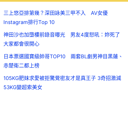
三上悠亞排第幾？深田詠美三甲不入 AV女優
Instagram排行Top 10
神田沙也加墮樓前錄音曝光 男友4度怒吼：妳死了
大家都會很開心
日本票選國寶級帥哥TOP10 兩套BL劇男神目黑蓮、
赤楚衛二都上榜
105KG肥妹求愛被拒驚覺密友才是真王子 3奇招激減
53KG變超索美女