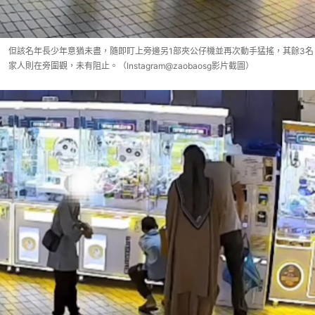
但該名年長少年意猶未盡，隨即盯上旁邊另1部夾公仔機並再次動手猛搖，其餘3名
家人則在旁圍觀，未有阻止。（Instagram@zaobaosg影片截圖）