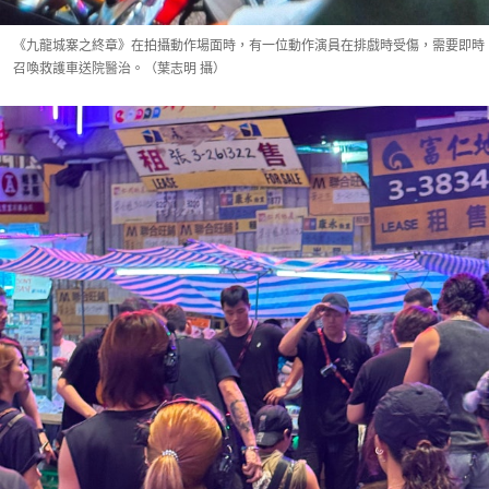
《九龍城寨之終章》在拍攝動作場面時，有一位動作演員在排戲時受傷，需要即時
召喚救護車送院醫治。（葉志明 攝）