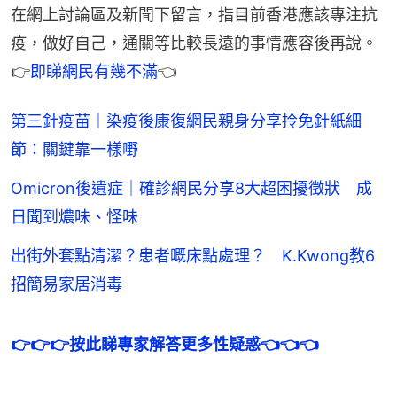
在網上討論區及新聞下留言，指目前香港應該專注抗
疫，做好自己，通關等比較長遠的事情應容後再說。
👉
即睇網民有幾不滿
👈
第三針疫苗｜染疫後康復網民親身分享拎免針紙細
節：關鍵靠一樣嘢
Omicron後遺症｜確診網民分享8大超困擾徵狀 成
日聞到燶味、怪味
出街外套點清潔？患者嘅床點處理？ K.Kwong教6
招簡易家居消毒
👉👉👉按此睇專家解答更多性疑惑👈👈👈