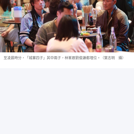
至凌晨時分，「城寨四子」其中兩子，林峯跟劉俊謙都埋位。（葉志明 攝）