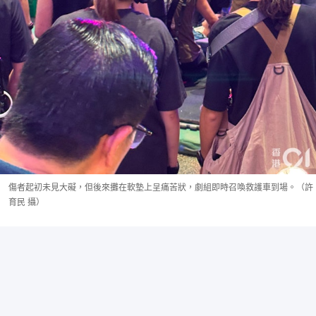
傷者起初未見大礙，但後來攤在軟墊上呈痛苦狀，劇組即時召喚救護車到場。（許
育民 攝）