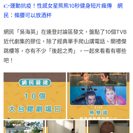
👉運動抗疫！性感女星熊熊10秒健身短片瘋傳　網
民：條腰可以放酒杯
網民「吳海英」在連登討論區發文，盤點了10個TVB
近代劇集的膠位，除了經典單手爬山講電話、關禮傑
跳樓等，亦有不少「後起之秀」，一起來看看有哪些
吧！