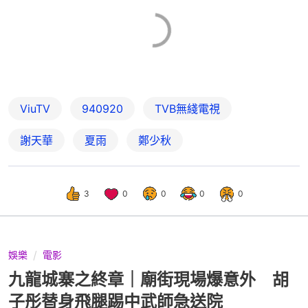
ViuTV
940920
TVB無綫電視
謝天華
夏雨
鄭少秋
3
0
0
0
0
娛樂
電影
九龍城寨之終章｜廟街現場爆意外 胡
子彤替身飛腿踢中武師急送院