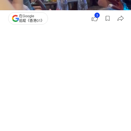
3
在Google
追蹤《香港01》
林峯在凌晨時份出現拍攝現場。（許育民 攝）
胡子彤
林峯
九龍城寨之終章
9
0
11
2
0
娛樂
即時娛樂
李居明大師宣布粵劇精神於西九及沙田