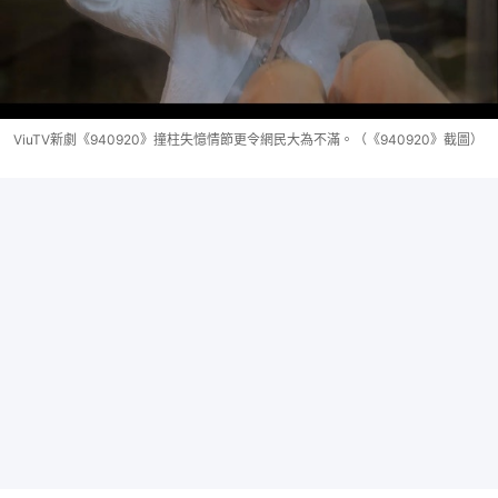
ViuTV新劇《940920》撞柱失憶情節更令網民大為不滿。（《940920》截圖）