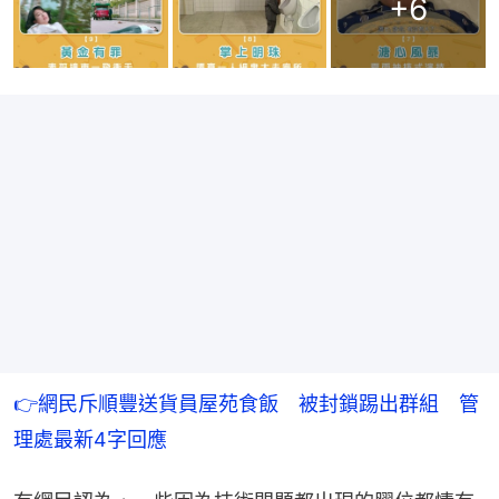
+
6
👉網民斥順豐送貨員屋苑食飯　被封鎖踢出群組　管
理處最新4字回應