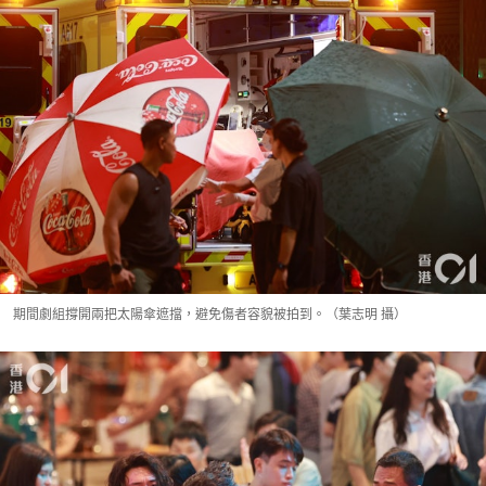
期間劇組撐開兩把太陽傘遮擋，避免傷者容貌被拍到。（葉志明 攝）