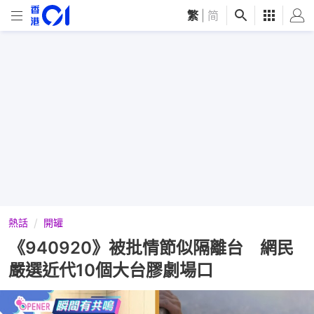
繁
|
简
熱話
開罐
《940920》被批情節似隔離台 網民
嚴選近代10個大台膠劇場口