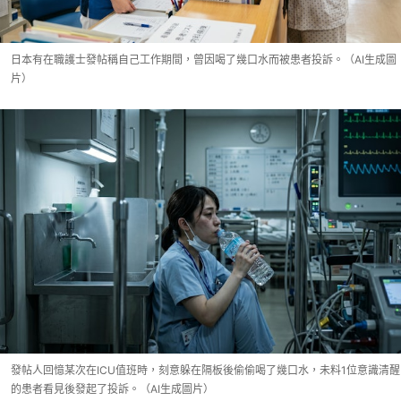
日本有在職護士發帖稱自己工作期間，曾因喝了幾口水而被患者投訴。（AI生成圖
片）
發帖人回憶某次在ICU值班時，刻意躲在隔板後偷偷喝了幾口水，未料1位意識清醒
的患者看見後發起了投訴。（AI生成圖片）