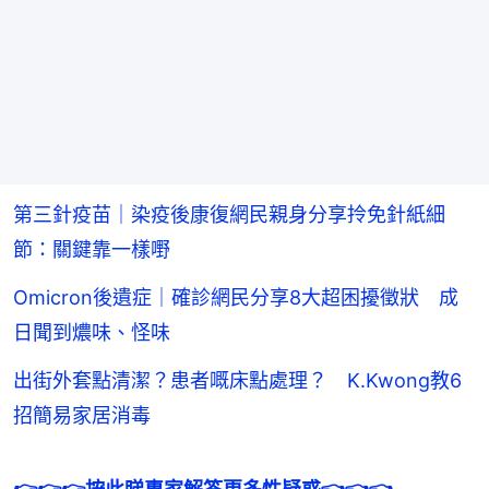
第三針疫苗｜染疫後康復網民親身分享拎免針紙細
節：關鍵靠一樣嘢
Omicron後遺症｜確診網民分享8大超困擾徵狀 成
日聞到燶味、怪味
出街外套點清潔？患者嘅床點處理？ K.Kwong教6
招簡易家居消毒