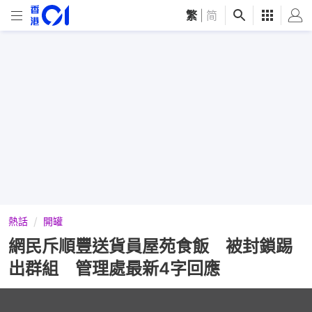
繁
|
简
熱話
開罐
網民斥順豐送貨員屋苑食飯 被封鎖踢
出群組 管理處最新4字回應