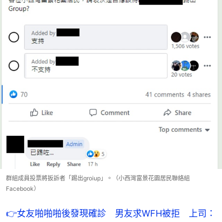
群組成員投票將扳訴者「踢出groiup」。（小西灣富景花園居民聯絡組
Facebook）
👉女友啪啪啪後發現確診　男友求WFH被拒　上司：