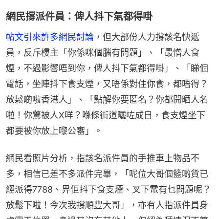
網民撐派件員：俾人抖下氣都得啩
帖文引來許多網民討論
，但大部份人力撐該名快遞
員，反斥樓主「你係咪個腦有問題」、「最憎人食
煙，不過影響唔到你，俾人抖下氣都得啩」、「睇個
電話，坐陣抖下食支煙，又唔係對住你食，都唔得？
放鬆啲啦香港人」、「點解你要匿名？你都開晒人名
啦！你驚被人X咩？喺條街道曬咗成日，食支煙坐下
都要被你放上嚟公審」。
網民看照片分析，指該名派件員的手推車上物品不
多，相信已差不多派件完畢，「呢位大哥個籃啲貨已
經派得7788、畀佢抖下食支煙、叉下電有乜問題呢？
放鬆下啦！今次我撐順豐大哥」，亦有人指派件員身