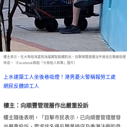
樓主表示，在大角咀海富苑海嵐閣智能櫃對出，目擊順豐速運派件員坐在路邊吸煙
休息。（Facebook群組「大角咀人和事」圖片）
上水建築工人坐後巷吸煙！港男憂火警稱報勞工處
網民反體諒工人
樓主：向順豐管理層作出嚴重投訴
樓主隨後表明，「目擊市民表示，已向順豐管理層發
出嚴重投訴，要求該名違反職業操守及香港法例的員