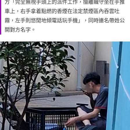
方「完全無視手頭上的派件工作，擅離職守坐在手推
車上，右手拿着點燃的香煙在法定禁煙區內吞雲吐
霧，左手則悠閒地傾電話玩手機」，同時連名帶姓公
開對方名字。