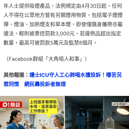
年人士提供吸煙產品，法例規定由4月30日起，任何
人不得在公眾地方管有另類煙用物質，包括電子煙煙
彈、煙油、加熱煙支和草本煙，即使僅隨身攜帶亦屬
違法，輕則被票控罰款3,000元，若違例品超出指定
數量，最高可被罰款5萬元及監禁6個月。
（Facebook群組「大角咀人和事」）
其他報道：
護士ICU守人工心肺喝水遭投訴！曝苦況
惹同情　網民轟投訴者無理