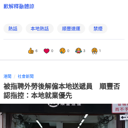
歉解釋籲體諒
熱話
本地熱話
順豐速運
禁煙
6
0
0
3
1
港聞
社會新聞
被指聘外勞後解僱本地送遞員 順豐否
認指控：本地就業優先