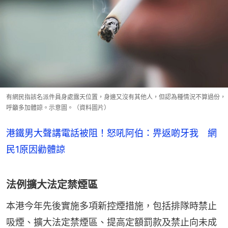
有網民指該名派件員身處露天位置，身邊又沒有其他人，但認為種情況不算過份，
呼籲多加體諒。示意圖。（資料圖片）
港鐵男大聲講電話被阻！怒吼阿伯：畀返啲牙我 網
民1原因勸體諒
法例擴大法定禁煙區
本港今年先後實施多項新控煙措施，包括排隊時禁止
吸煙、擴大法定禁煙區、提高定額罰款及禁止向未成