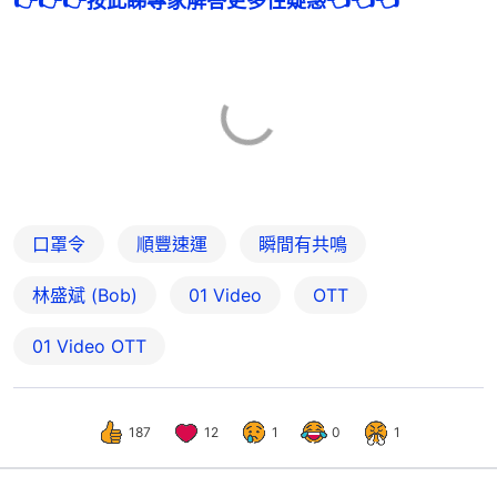
👉👉👉按此睇專家解答更多性疑惑👈👈👈
口罩令
順豐速運
瞬間有共鳴
林盛斌 (Bob)
01 Video
OTT
01‌ ‌Video‌ ‌OTT
187
12
1
0
1