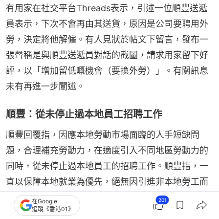
有用家在社交平台Threads表示，引述一位順豐送遞
員表示，下次不會再由其送貨，原因是公司要聘用外
勞，決定將他解僱。有人見狀於帖文下留言，發布一
張聲稱是與順豐送遞員對話的截圖，請求用家留下好
評，以「增加留低嘅機會（要換外勞）」。有關訊息
未有再進一步闡述。
順豐：從未停止過本地員工招聘工作
順豐回覆指，因應本地勞動市場面臨的人手短缺問
題，合理補充勞動力，在適度引入不同地區勞動力的
同時，從未停止過本地員工的招聘工作。順豐指，一
直以保障本地就業為優先，絕無因引進非本地勞工而
解僱任何現有本地員工。
201
在Google
追蹤《香港01》