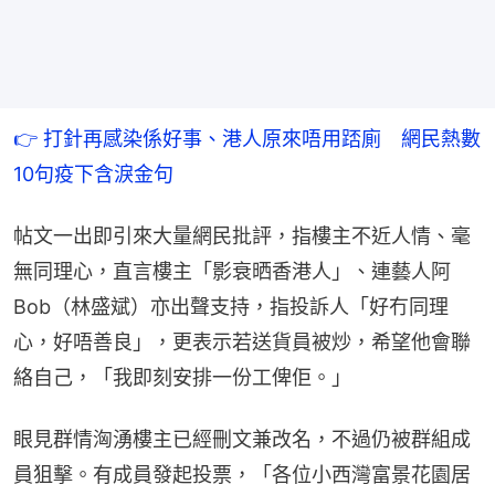
👉 打針再感染係好事、港人原來唔用踎廁　網民熱數
10句疫下含淚金句
帖文一出即引來大量網民批評，指樓主不近人情、毫
無同理心，直言樓主「影衰晒香港人」、連藝人阿
Bob（林盛斌）亦出聲支持，指投訴人「好冇同理
心，好唔善良」，更表示若送貨員被炒，希望他會聯
絡自己，「我即刻安排一份工俾佢。」
眼見群情洶湧樓主已經刪文兼改名，不過仍被群組成
員狙擊。有成員發起投票，「各位小西灣富景花園居