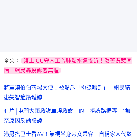
全文：
護士ICU守人工心肺喝水遭投訴！曝苦況惹同
情　網民轟投訴者無理
將軍澳伯伯商場大便！被喝斥「扮聽唔到」 網民猜
患失智症籲體諒
有片│屯門大雨救護車趕救命！的士拒讓路捱轟 1無
奈原因反勸體諒
港男搭巴士看AV！無視坐身旁女乘客 自稱家人代致