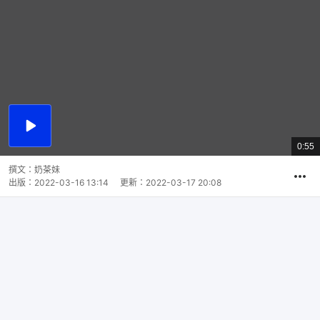
播
放
0:55
總
影
共
片
時
撰文：
奶茶妹
間
出版：
2022-03-16 13:14
更新：
2022-03-17 20:08