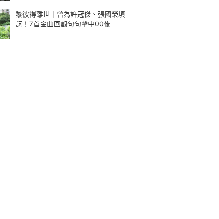
黎彼得離世｜曾為許冠傑、張國榮填
詞！7首金曲回顧句句擊中00後