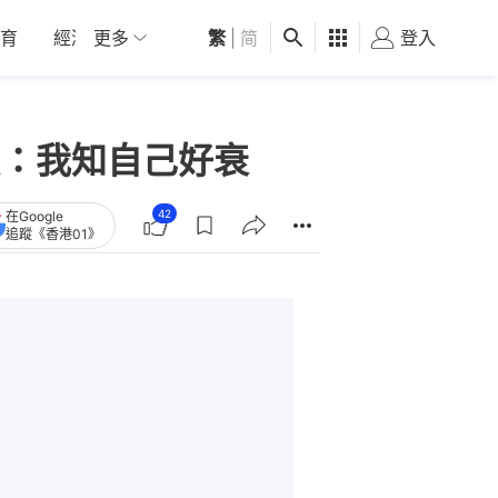
育
經濟
更多
01深圳
繁
觀點
|
简
健康
好食玩飛
登入
女
：我知自己好衰
42
在Google
追蹤《香港01》