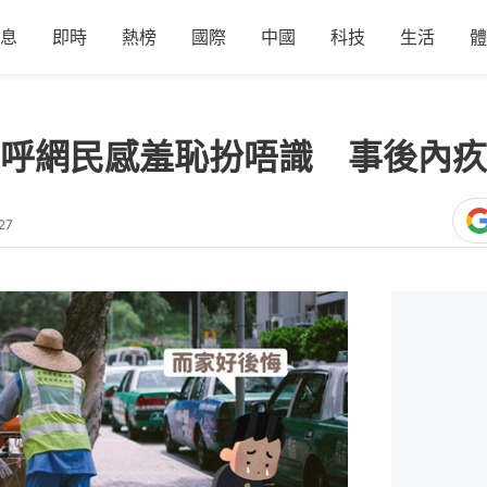
息
即時
熱榜
國際
中國
科技
生活
體
呼網民感羞恥扮唔識 事後內疚
27