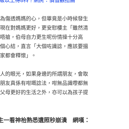
B級以上得8科？網民：價值觀扭曲
為傷透媽媽的心，但畢竟是小時候發生
現在對媽媽更好，更安慰樓主「雖然清
唔搶，伯母自力更生呢份情操十分高
個心結，直言「大個咗識諗，應該要搵
家都會釋懷」。
人的眼光，如果身邊的所謂朋友，會取
朋友真係有咁嘅諗法，咁無品識嚟都無
父母更好的生活之外，亦可以為孩子提
生一看神枱熟悉遺照秒崩潰 網嘆：