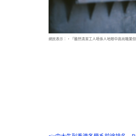
網民表示：，「雖然清潔工人唔係人地眼中高尚職業但