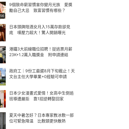
9個致命窮習慣害你變月光族 愛獎
勵自己大忌 致富習慣有哪些？
:56
日本頭牌陪酒女月入15萬存款卻見
底 嘆壓力超大！驚人開銷曝光
港鐵3大前線職位招聘！捉逃票月薪
23K+1.2萬入職獎金 附申請連結
政府工｜9份工最遲8月下旬截止！天
文台主任大學畢業+0經驗可申請
日本少女漫畫式愛情！女高中生倒追
班導遭嚴拒 靠1招逆轉娶回家
夏天中暑怎好？日本專家教冰敷一部
位可緊急降温 比敷頸更快散熱