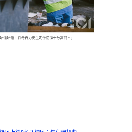
唔偷唔搶，伯母自力更生呢份情操十分高尚。」