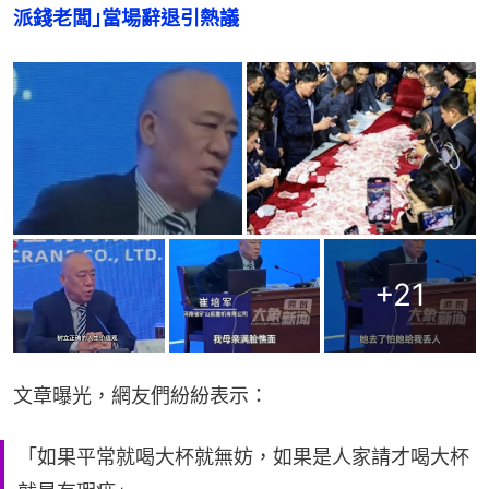
派錢老闆｣當場辭退引熱議
+
21
文章曝光，網友們紛紛表示：
「如果平常就喝大杯就無妨，如果是人家請才喝大杯