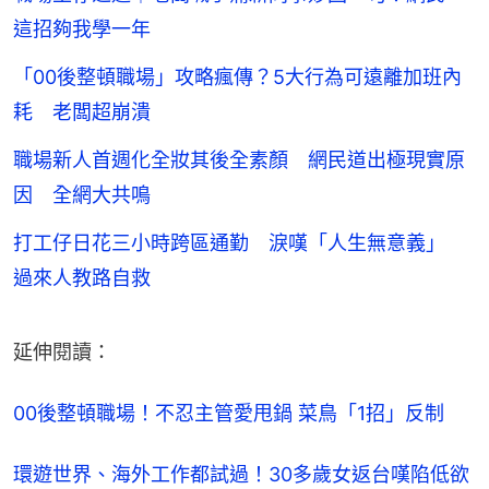
這招夠我學一年
「00後整頓職場」攻略瘋傳？5大行為可遠離加班內
耗 老闆超崩潰
職場新人首週化全妝其後全素顏 網民道出極現實原
因 全網大共鳴
打工仔日花三小時跨區通勤 淚嘆「人生無意義」
過來人教路自救
延伸閱讀：
00後整頓職場！不忍主管愛甩鍋 菜鳥「1招」反制
環遊世界、海外工作都試過！30多歲女返台嘆陷低欲