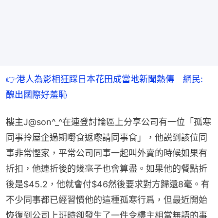
👉港人為影相狂踩日本花田成當地新聞熱傳　網民: 
醜出國際好羞恥
樓主J@son^_^在連登討論區上分享公司有一位「孤寒
同事拎屋企過期嘢食返嚟請同事食」，他説到該位同
事非常慳家，平常公司同事一起叫外賣的時候如果有
折扣，他連折後的幾毫子也會算盡。如果他的餐點折
後是$45.2，他就會付$46然後要求對方歸還8毫。有
不少同事都已經習慣他的這種孤寒行爲，但最近開始
恢復到公司上班時卻發生了一件令樓主相當無語的事