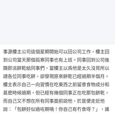
事源樓主公司這個星期開始可以回公司工作，樓主回
到公司當天那個孤寒同事也有上班。同事回到公司後
隨即派餅乾給同事們，當樓主以爲他是太久沒見所以
請各位同事吃餅，卻發現原來餅乾已經過期半個月。
樓主表示自己一向習慣在吃東西之前留意食物成分和
甚麽時候過期，但已經有幾個同事正在吃那包餅乾，
而自己又不想在所有同事面前説他，於是便走近他
說：「包餅好似過咗期喎！你自己有冇食呀？」，誰