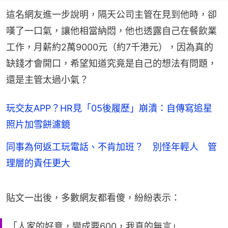
這名網友進一步說明，隔天公司主管在見到他時，卻
嘆了一口氣，讓他相當納悶，他也透露自己在餐飲業
工作，月薪約2萬9000元（約7千港元），因為真的
缺錢才會開口，希望知道究竟是自己的想法有問題，
還是主管太過小氣？
玩交友APP？HR見「05後履歷」崩潰：自傳寫追星
照片加雪餅濾鏡
同事為何返工玩電話、不肯加班？ 別怪年輕人 管
理層的責任更大
貼文一出後，多數網友都看傻，紛紛表示：
「人家的好意，變成要600，我真的無言」