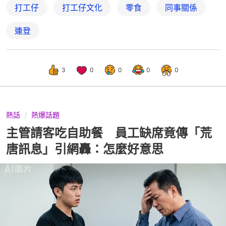
打工仔
打工仔文化
零食
同事關係
連登
3
0
0
0
0
熱話
熱爆話題
主管請客吃自助餐 員工缺席竟傳「荒
唐訊息」引網轟：怎麼好意思