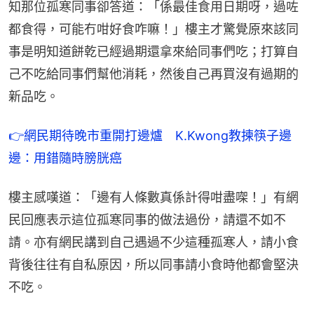
知那位孤寒同事卻答道：「係最佳食用日期呀，過咗
都食得，可能冇咁好食咋嘛！」樓主才驚覺原來該同
事是明知道餅乾已經過期還拿來給同事們吃；打算自
己不吃給同事們幫他消耗，然後自己再買沒有過期的
新品吃。
👉網民期待晚市重開打邊爐　K.Kwong教揀筷子邊
邊：用錯隨時膀胱癌
樓主感嘆道：「邊有人條數真係計得咁盡㗎！」有網
民回應表示這位孤寒同事的做法過份，請還不如不
請。亦有網民講到自己遇過不少這種孤寒人，請小食
背後往往有自私原因，所以同事請小食時他都會堅決
不吃。