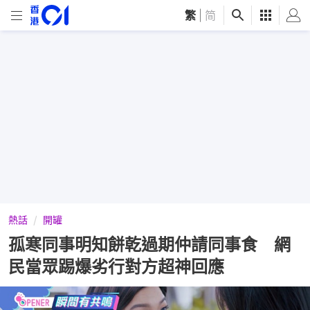
繁
|
简
熱話
開罐
孤寒同事明知餅乾過期仲請同事食 網
民當眾踢爆劣行對方超神回應