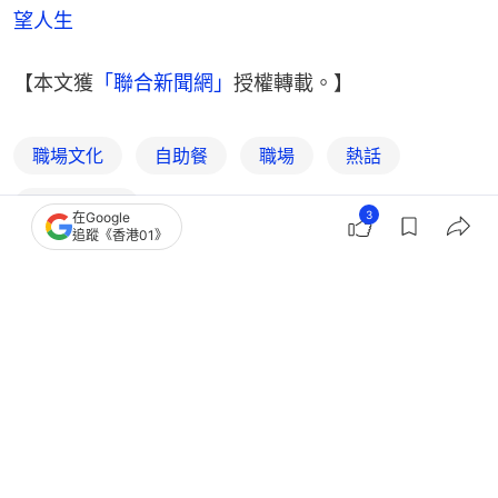
望人生
【本文獲
「聯合新聞網」
授權轉載。】
職場文化
自助餐
職場
熱話
聯合新聞網
3
在Google
追蹤《香港01》
1
0
0
0
1
熱話
開罐
上司請食「迎新飯」應該點叫餐？企業
顧問提醒：飯局行為反映為人