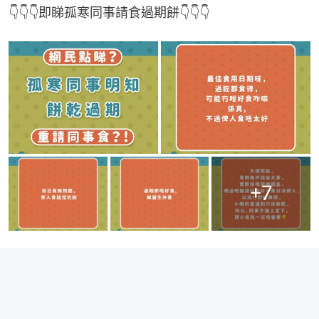
👇👇👇即睇孤寒同事請食過期餅👇👇👇
+
7