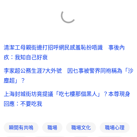
清潔工母親街邊打招呼網民感羞恥扮唔識 事後內
疚：我知自己好衰
李家超公務生涯7大外號 因乜事被警界同袍稱為「沙
塵超」？
上海封城街坊竟提議「吃七樓那個黑人」？本尊現身
回應：不要吃我
瞬間有共鳴
職場
職場文化
職場心理