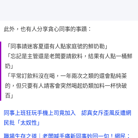
此外，也有人分享貪心同事的事蹟：
「同事請迷客夏還有人點家庭號的鮮奶勒」
「忘記是主管還是老闆要請飲料，結果有人點一桶鮮
奶」
「平常訂飲料沒在喝，一年兩次之類的還會點純茶
的，但只要有人請客會突然喝起奶類加料一杯快破
百」
同事上班狂玩手機上司竟加入 認真女斥歪風反遭網
民批「太奴性」
職場生存之道｜老闆喊手痛新同事妙回一句！網民：