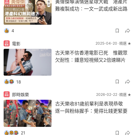
黃偉傑導演情迷星球大戰 港產片
難複製成功︰一文一武或成新出路
4
電影
2025-04-20
精選 ★
古天樂不信香港電影已死 惟觀眾
欠耐性︰鍾意短視頻又2倍速睇片
18
即時娛樂
2026-02-22
精選 ★
古天樂收81歲前輩利是表現恭敬
逐一與粉絲握手：覺得比錢更緊要
21