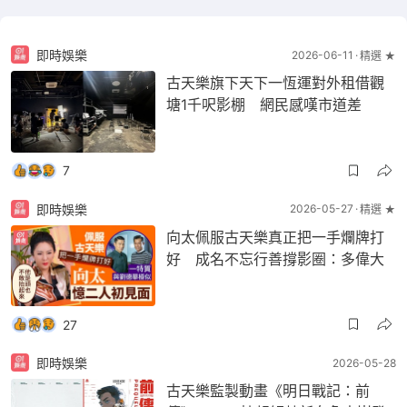
即時娛樂
2026-06-11
精選 ★
古天樂旗下天下一恆運對外租借觀
塘1千呎影棚 網民感嘆市道差
7
即時娛樂
2026-05-27
精選 ★
向太佩服古天樂真正把一手爛牌打
好 成名不忘行善撐影圈：多偉大
27
即時娛樂
2026-05-28
古天樂監製動畫《明日戰記：前