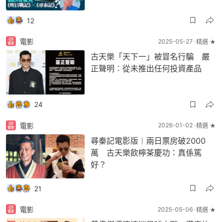
12
電影
2025-05-27
精選 ★
古天樂「天下一」被冒名行騙 嚴
正聲明︰從未推出任何投資產品
24
電影
2026-01-02
精選 ★
尋秦記電影版︱兩日票房破2000
萬 古天樂飲檸茶慶功：真係篤
好？
21
電影
2025-05-06
精選 ★