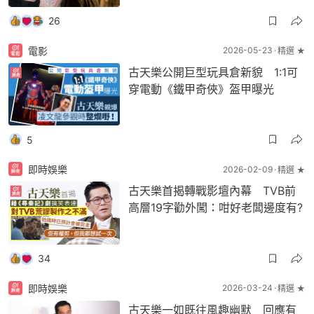
26
電影
2026-05-23
精選 ★
古天樂公開巨型玩具倉新貌 1:1可
穿電動《鐵甲奇俠》盔甲曝光
5
即時娛樂
2026-02-09
精選 ★
古天樂首揭轉戰影壇內幕 TVB前
高層19字勸外闖：咁好老闆邊度有?
34
即時娛樂
2026-03-24
精選 ★
古天樂一如既往風趣幽默 回應有