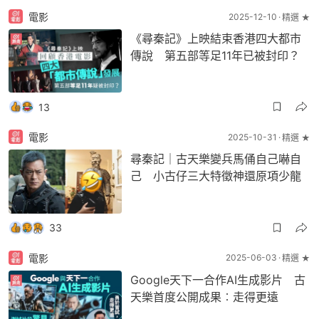
電影
2025-12-10
精選 ★
《尋秦記》上映結束香港四大都市
傳說 第五部等足11年已被封印？
13
電影
2025-10-31
精選 ★
尋秦記｜古天樂變兵馬俑自己嚇自
己 小古仔三大特徵神還原項少龍
33
電影
2025-06-03
精選 ★
Google天下一合作AI生成影片 古
天樂首度公開成果︰走得更遠