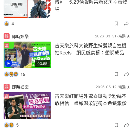
傳》 5.29情報解禁新女角幸嵐登
場
4
即時娛樂
2026-03-31
精選 ★
古天樂於科大被野生捕獲親自揸機
拍Reels 網民感羨慕：想睇成品
00:55
15
即時娛樂
2026-05-12
精選 ★
古天樂紅館場外驚喜舉動令粉絲不
敢相信 盡顯溫柔寵粉本色獲激讚
5