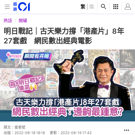
繁
|
简
熱話
開罐
明日戰記｜古天樂力撐「港產片」8年
27套戲 網民數出經典電影
撰文：
俊君號
出版：
2022-08-18 18:18
更新：
2022-08-19 17:42