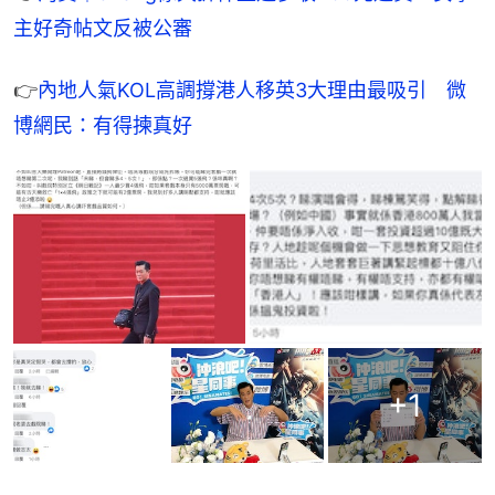
主好奇帖文反被公審
👉
內地人氣KOL高調撐港人移英3大理由最吸引　微
博網民：有得揀真好
+
1