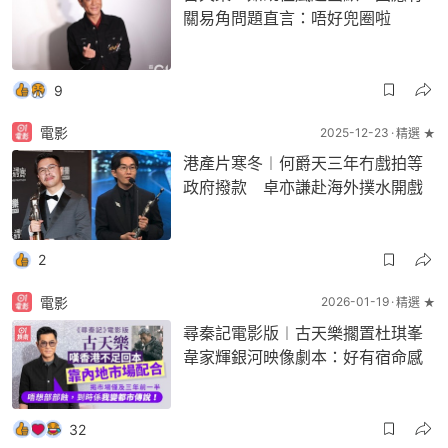
關易角問題直言：唔好兜圈啦
9
電影
2025-12-23
精選 ★
港產片寒冬︱何爵天三年冇戲拍等
政府撥款 卓亦謙赴海外撲水開戲
2
電影
2026-01-19
精選 ★
尋秦記電影版︱古天樂擱置杜琪峯
韋家輝銀河映像劇本：好有宿命感
32