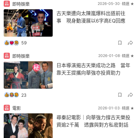
即時娛樂
2026-05-30
精選 ★
古天樂遭向太陳嵐爆料出道前往
事 現身動漫展以6字高EQ回應
59
即時娛樂
2026-01-08
精選 ★
日本導演揭古天樂成功之路 當年
靠天王提攜向華強亦投資助力
23
電影
2026-01-03
精選 ★
尋秦記電影｜向華強力撐古天樂投
資逾2千萬 透露與對方私密對話