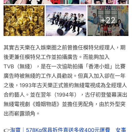
+
22
其實古天樂在入娛樂圈之前曾擔任模特兒經理人，期
後更兼任模特兒工作並拍攝廣告。而能夠加入
TVB（無綫），是在一次協助拍攝「香港小姐」比賽
廣告時被無綫的工作人員勸說。但真入加入卻在一年
之後，1993年古天樂正式簽約無綫電視成為全經理人
合約藝人。並在翌年（1994年），古仔初登螢幕演出
無綫電視劇《婚姻物語》並擔任男配角，由於外型突
出而嶄露頭角。
👉
淘寶｜578Kg傢具拆件直送多收400元運費　女事