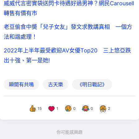
威威代言密實袋送閃卡待遇好過男神？網民Carousell
轉售有價有市
老豆偷食中奬「兒子女友」發文求教講真相 一個方
法和諧處理！
2022年上半年最受歡迎AV女優Top20 三上悠亞跌
出十強、第一是她!
瞬間有共鳴
古天樂
《明日戰記》
15
1
0
0
2
你可能感興趣