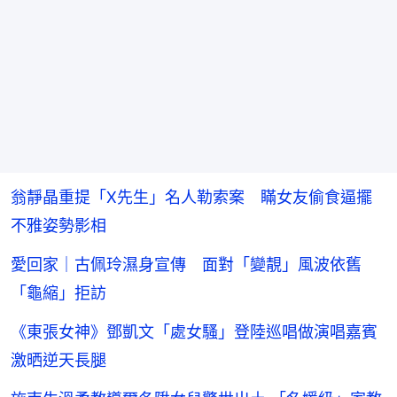
翁靜晶重提「X先生」名人勒索案 瞞女友偷食逼擺
不雅姿勢影相
愛回家｜古佩玲濕身宣傳 面對「變靚」風波依舊
「龜縮」拒訪
《東張女神》鄧凱文「處女騷」登陸巡唱做演唱嘉賓
激晒逆天長腿