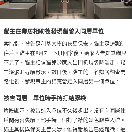
貓主在鄰居相助後發現貓曾入同層單位
案情指，被告是利基大廈的夜更保安，貓主是9樓的
住戶。貓主在8月7日下班回家後，獲家人告知其貓兒
不見了。貓主相信貓兒趁家人出門扔垃圾時溜走，貓
主遂張貼尋貓啟示。數日後，貓主的一名鄰居翻查閉
路電視，發現事主的貓應曾走入同層另一個單位。
被告同層一單位時手持打結膠袋
片段顯示，被告進入單位不久後步出，沒有向同層住
戶問有否失貓，他手持一個打了結的黑色膠袋入𨋢。
貓主其後與保安主管交涉，惟得悉被告已經離職，遂