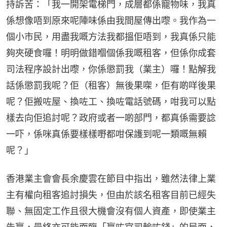
持訴苦：「我一開架電梯門，成層都係寵物味，我真
係想像唔到原來呢陣味係由我間屋傳出嚟。我作為一
個小市民，用盡我嘅方法我都搵佢唔到，我真係只能
夠夾硬食囉！明明做錯嗰個係我嘅租客，但係你成套
司法程序設計出嚟，你係懲罰我（業主）囉！點解我
話係懲罰我呢？佢（租客）無後果㗎，佢有啲咩後果
呢？佢搬咗屋、換咗工、換咗電話號碼，咁我可以點
樣去向佢追討呢？政府或者一啲部門，都真係需要諗
一吓，係咪真係要樣樣嘢都咁保護到呢一類嘅無賴
呢？」
香港業主會會長余慶雲在節目中指出，雖然法律上業
主有權向租客追討損失，但由於該名租客目前已經失
聯、無固定工作且很大機會沒有個人資產，即使業主