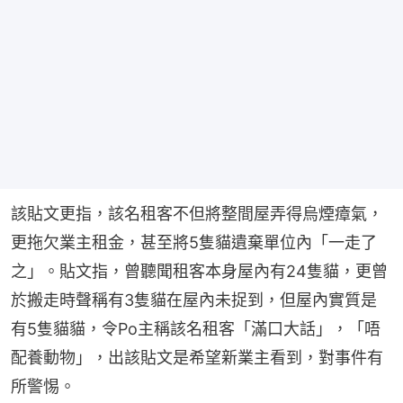
該貼文更指，該名租客不但將整間屋弄得烏煙瘴氣，
更拖欠業主租金，甚至將5隻貓遺棄單位內「一走了
之」。貼文指，曾聽聞租客本身屋內有24隻貓，更曾
於搬走時聲稱有3隻貓在屋內未捉到，但屋內實質是
有5隻貓貓，令Po主稱該名租客「滿口大話」，「唔
配養動物」，出該貼文是希望新業主看到，對事件有
所警惕。