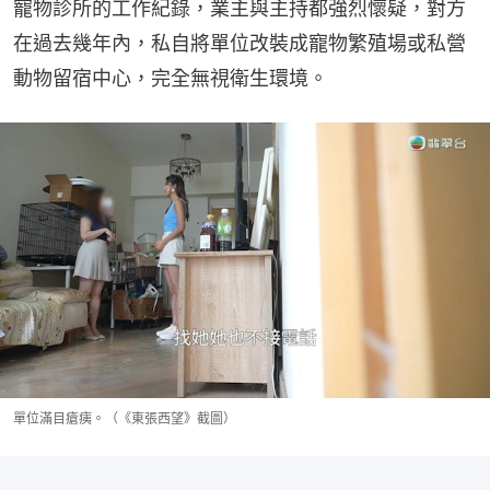
寵物診所的工作紀錄，業主與主持都強烈懷疑，對方
在過去幾年內，私自將單位改裝成寵物繁殖場或私營
動物留宿中心，完全無視衛生環境。
單位滿目瘡痍。（《東張西望》截圖）