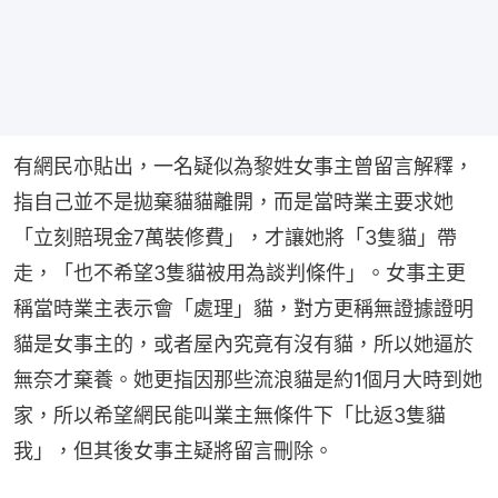
有網民亦貼出，一名疑似為黎姓女事主曾留言解釋，
指自己並不是拋棄貓貓離開，而是當時業主要求她
「立刻賠現金7萬裝修費」，才讓她將「3隻貓」帶
走，「也不希望3隻貓被用為談判條件」。女事主更
稱當時業主表示會「處理」貓，對方更稱無證據證明
貓是女事主的，或者屋內究竟有沒有貓，所以她逼於
無奈才棄養。她更指因那些流浪貓是約1個月大時到她
家，所以希望網民能叫業主無條件下「比返3隻貓
我」，但其後女事主疑將留言刪除。