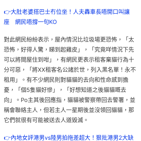
👉大肚老婆搭巴士冇位坐！人夫轟車長唔開口叫讓
座　網民唔撐一句KO
對此網民紛紛表示，屋內情況比垃圾場更恐怖，「太
恐怖，好得人驚，睇到起雞皮」，「究竟咩情況下先
可以將間屋住到咁」，有網民更表示租客棄貓行為十
分可惡，「將XX租客名公諸於世，列入黑名單！永不
租用」。有不少網民則對貓貓的去向和性命感到擔
憂，「個5隻貓好慘」，「好想知道之後貓貓嘅去
向」。Po主其後回應指，貓貓被警察帶回去警署，並
稱會聯絡主人，但若主人一星期後並沒領回貓貓，那
它們就很有可能被送去人道毀滅。
👉內地女評港男vs陸男拍拖差超大！狠批港男2大缺