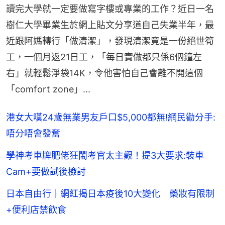
讀完大學就一定要做寫字樓或專業的工作？近日一名
樹仁大學畢業生於網上貼文分享道自己失業半年，最
近跟阿媽轉行「做清潔」，發現清潔竟是一份絕世筍
工，一個月返21日工，「每日實做都只係6個鐘左
右」就輕鬆淨袋14K，令他害怕自己會離不開這個
「comfort zone」...
港女大嘆24歲無業男友戶口$5,000都無!網民勸分手:
唔分唔會發奮
學神考車牌肥佬狂鬧考官太主觀！提3大要求:裝車
Cam+要做試後檢討
日本自由行｜網紅揭日本疫後10大變化 藥妝有限制
+便利店禁飲食