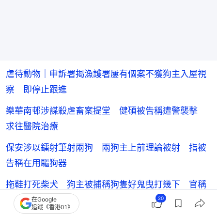
虐待動物｜申訴署揭漁護署屢有個案不獲狗主入屋視
察 即停止跟進
樂華南邨涉謀殺虐畜案提堂 健碩被告稱遭警襲擊
求往醫院治療
保安涉以鐳射筆射兩狗 兩狗主上前理論被射 指被
告稱在用驅狗器
拖鞋打死柴犬 狗主被捕稱狗隻好鬼曳打幾下 官稱
嚴重維持囚半年
20
在Google
追蹤《香港01》