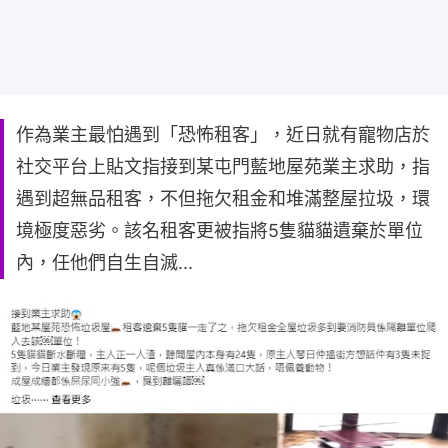
作為業主最怕遇到「恐怖租客」，近日就有寵物店於
社交平台上貼文指接到某屯門藍地屋苑業主求助，指
遇到超無品租客，不但拖欠租金和堆滿整屋拉圾，環
境極度惡劣。該名租客更被指將5隻貓貓遺棄於單位
內，任他們自生自滅...