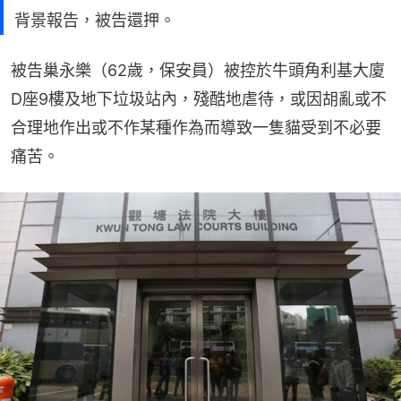
背景報告，被告還押。
被告巢永樂（62歲，保安員）被控於牛頭角利基大廈
D座9樓及地下垃圾站內，殘酷地虐待，或因胡亂或不
合理地作出或不作某種作為而導致一隻貓受到不必要
痛苦。