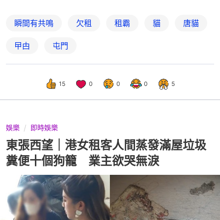
瞬間有共鳴
欠租
租霸
貓
唐貓
曱甴
屯門
15
0
0
0
5
娛樂
即時娛樂
東張西望｜港女租客人間蒸發滿屋垃圾
糞便十個狗籠 業主欲哭無淚