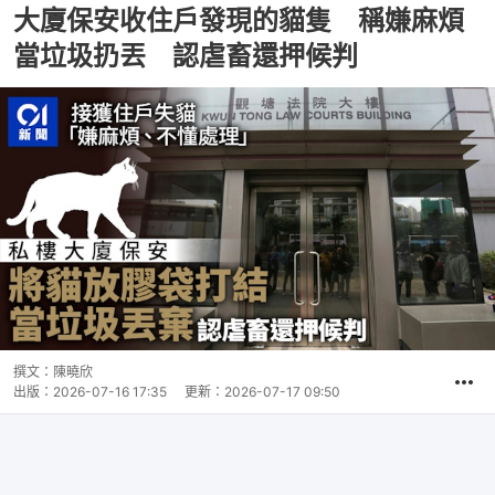
大廈保安收住戶發現的貓隻 稱嫌麻煩
當垃圾扔丟 認虐畜還押候判
撰文：
陳曉欣
出版：
2026-07-16 17:35
更新：
2026-07-17 09:50