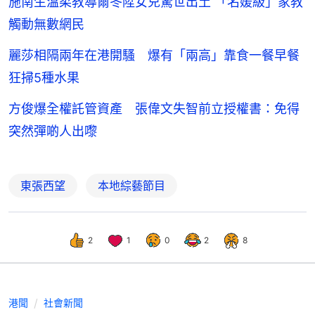
施南生溫柔教導爾冬陞女兒驚世出土 「名媛級」家教
觸動無數網民
麗莎相隔兩年在港開騷 爆有「兩高」靠食一餐早餐
狂掃5種水果
方俊爆全權託管資產 張偉文失智前立授權書：免得
突然彈啲人出嚟
東張西望
本地綜藝節目
2
1
0
2
8
港聞
社會新聞