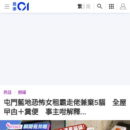
繁
|
简
熱話
開罐
屯門藍地恐怖女租霸走佬兼棄5貓 全屋
曱甴＋糞便 事主咁解釋...