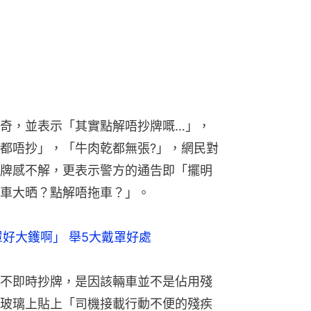
奇，並表示「其實點解唔抄牌嘅…」，
都唔抄」，「牛肉乾都無張?」，網民對
牌感不解，更表示警方的通告即「擺明
車大晒？點解唔拖車？」。
好大鑊啊」 舉5大戴罩好處 
不即時抄牌，是因該輛車並不是佔用殘
玻璃上貼上「司機接載行動不便的殘疾