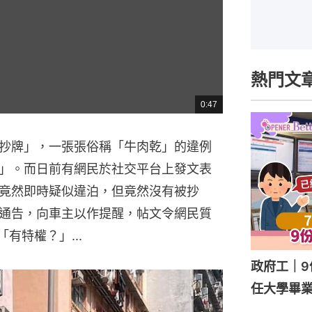
熱門文
0:47
總
共
時
間
抄牌」，一張張俗稱「牛肉乾」的違例
」。而日前有網民於社交平台上發文表
竟然即時疑似違泊，但竟然沒有被抄
通告，向車主以作提醒，帖文令網民質
有特權？」...
政府工｜9
任大學畢業