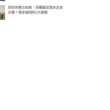
西斜房擺位指南｜西曬牆該靠床定放
衣櫃？專家揭隔熱2大關鍵