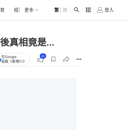
育
經濟
更多
01深圳
繁
觀點
|
简
健康
好食玩飛
登入
女
真相竟是...
85
在Google
追蹤《香港01》