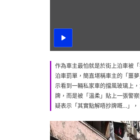
播
放
影
片
作為車主最怕就是於街上泊車被「
泊車罰單，簡直堪稱車主的「噩夢
示看到一輛私家車的擋風玻璃上，
牌，而是被「溫柔」貼上一張警察
疑表示「其實點解唔抄牌嘅...」，「