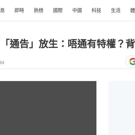
息
即時
熱榜
國際
中國
科技
生活
體
「通告」放生：唔通有特權？背後
:34