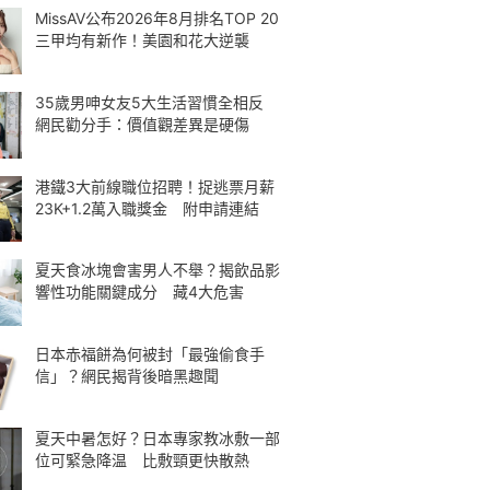
MissAV公布2026年8月排名TOP 20
三甲均有新作！美園和花大逆襲
35歲男呻女友5大生活習慣全相反
網民勸分手：價值觀差異是硬傷
港鐵3大前線職位招聘！捉逃票月薪
23K+1.2萬入職獎金 附申請連結
夏天食冰塊會害男人不舉？揭飲品影
響性功能關鍵成分 藏4大危害
日本赤福餅為何被封「最強偷食手
信」？網民揭背後暗黑趣聞
夏天中暑怎好？日本專家教冰敷一部
位可緊急降温 比敷頸更快散熱