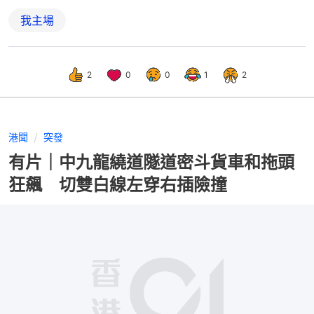
我主場
2
0
0
1
2
港聞
突發
有片｜中九龍繞道隧道密斗貨車和拖頭
狂飆 切雙白線左穿右插險撞