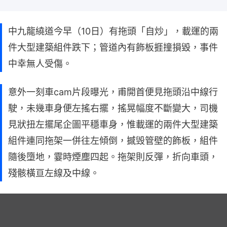
中九龍繞道今早（10日）有拖頭「自炒」，載運的兩
件大型建築組件跌下；管道內有飾板捱撞損毀，事件
中幸無人受傷。
意外一刻車cam片段曝光，甫開首便見拖頭沿中線行
駛，未幾車身便左搖右擺，搖晃幅度不斷變大，司機
見狀扭左擺尾企圖平穩車身，惟載運的兩件大型建築
組件連同拖架一併往左傾倒，撼毁管壁的飾板，組件
隨後墮地，霎時煙塵四起。拖架則反彈，折向車頭，
殘骸橫亘左線及中線。