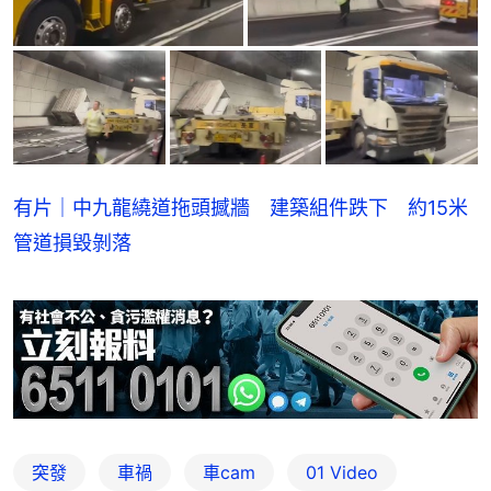
有片｜中九龍繞道拖頭撼牆 建築組件跌下 約15米
管道損毀剝落
突發
車禍
車cam
01 Video