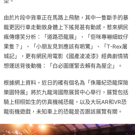
型。
由於片段中貨車正在馬路上飛馳，其中一隻斷手的暴
龍更因行車走動致身體上下搖晃甚有動感，惹來網民
瘋傳爆笑分析：「道路恐龍展」、「佢咪專嚇細蚊仔
果隻？」、「小朋友見到應該有啲驚」、「T-Rex屠
城記」，更有網民用電影《國產凌凌漆》經典劇情猜
想運送背後動機：「白必圖運緊去賴有為屋企」。
根據網上資料，近日的確有個名為「侏羅紀恐龍探險
樂園特展」將於九龍灣國際展貿中心舉行，展覽包括
騎上栩栩如生的仿真機械恐龍，以及大玩AR和VR恐
龍街機遊戲，未知車上的恐龍是否跟該展覽有關。