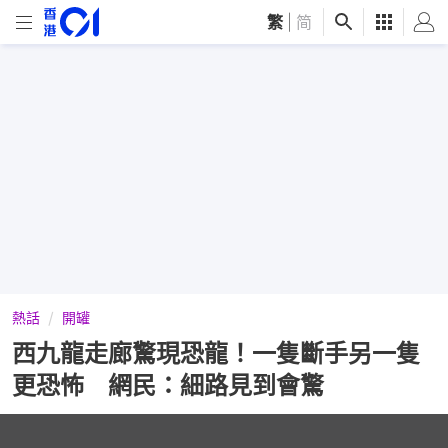
繁
|
简
熱話
開罐
西九龍走廊驚現恐龍！一隻斷手另一隻
更恐怖 網民：細路見到會驚