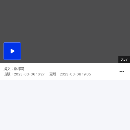
播
放
0:57
總
影
共
片
時
撰文：
爆檸哥
間
出版：
2023-03-06 16:27
更新：
2023-03-06 19:05