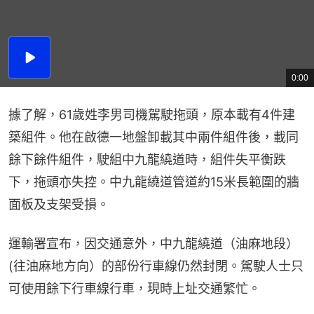
播
放
0:00
總
影
共
片
時
間
據了解，61歲姓李男司機駕駛拖頭，原本載有4件建
築組件。他在啟德一地盤卸載其中兩件組件後，載同
餘下餘件組件，駛組中九龍繞道時，組件失平衡跌
下，拖頭亦失控。中九龍繞道管道約15米長範圍的牆
面板及支架受損。
運輸署宣布，因交通意外，中九龍繞道（油麻地段）
(往油麻地方向）的部份行車線仍然封閉。駕駛人士只
可使用餘下行車線行車，現時上址交通繁忙。