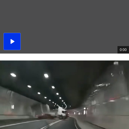
播
放
0:00
總
影
共
片
時
間