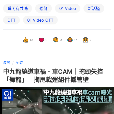
瞬間有共鳴
恐龍
01 Video
新活道
OTT
01‌ ‌Video‌ ‌OTT
13
0
0
15
2
港聞
突發
中九龍繞道車禍．車CAM｜拖頭失控
「舞龍」 揈甩載運組件撼管壁