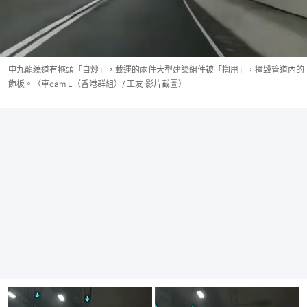
中九龍繞道有拖頭「自炒」，載運的兩件大型建築組件被「揈甩」，撞毁管道內的
飾板。（車cam L（香港群組）/ 工友 影片截圖）