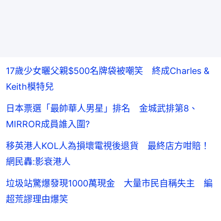
17歲少女曬父親$500名牌袋被嘲笑 終成Charles &
Keith模特兒
日本票選「最帥華人男星」排名 金城武排第8、
MIRROR成員誰入圍?
移英港人KOL人為損壞電視後退貨 最終店方咁賠！
網民轟:影衰港人
垃圾站驚爆發現1000萬現金 大量市民自稱失主 編
超荒謬理由爆笑