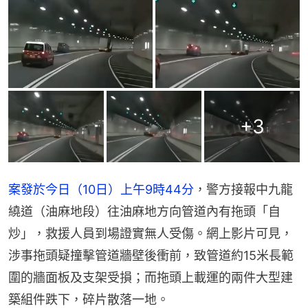
+
3
案發於今日（10日）上午9時44分
，警方接報中九龍
繞道（油麻地段）往油麻地方向管道內有拖頭「自
炒」，救援人員到場證實無人受傷。網上影片可見，
涉事拖頭疑撞擊管道牆壁後衝前，致管道約15米長範
圍的牆面板及支架受損；而拖頭上載運的兩件大型建
築組件跌下，碎片散落一地。