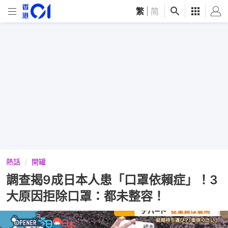
繁
|
简
熱話
開罐
調查揭9成日本人患「口罩依賴症」！3
大原因拒除口罩：都未整容！