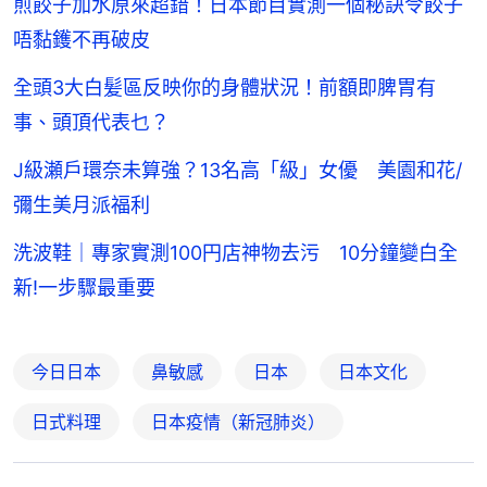
煎餃子加水原來超錯！日本節目實測一個秘訣令餃子
唔黏鑊不再破皮
全頭3大白髪區反映你的身體狀況！前額即脾胃有
事、頭頂代表乜？
J級瀬戶環奈未算強？13名高「級」女優 美園和花/
彌生美月派福利
洗波鞋｜專家實測100円店神物去污 10分鐘變白全
新!一步驟最重要
今日日本
鼻敏感
日本
日本文化
日式料理
日本疫情（新冠肺炎）