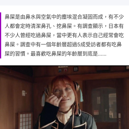
鼻屎是由鼻水與空氣中的塵埃混合凝固而成，有不少
人都會定時清潔鼻孔、挖鼻屎。有調查顯示，日本有
不少人曾經吃過鼻屎，當中更有人表示自己經常會吃
鼻屎。調查中有一個年齡層超過5成受訪者都有吃鼻
屎的習慣。最喜歡吃鼻屎的年齡層到底是……