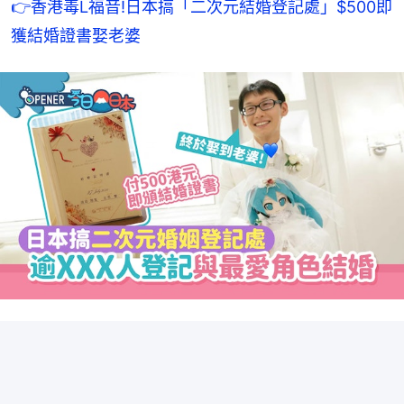
👉香港毒L福音!日本搞「二次元結婚登記處」$500即
獲結婚證書娶老婆