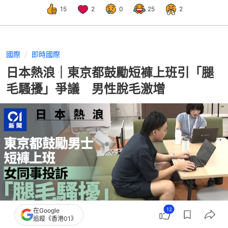
15
2
0
25
2
國際
即時國際
日本熱浪｜東京都鼓勵短褲上班引「腿
毛騷擾」爭議 男性脫毛激增
12
在Google
追蹤《香港01》