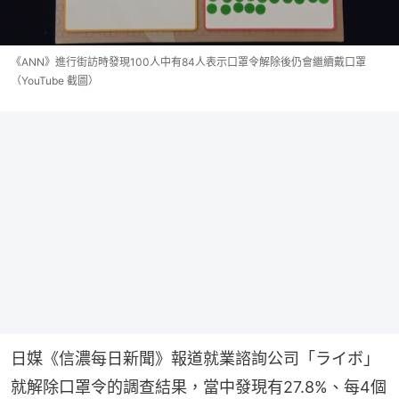
《ANN》進行街訪時發現100人中有84人表示口罩令解除後仍會繼續戴口罩
（YouTube 截圖）
日媒《信濃每日新聞》報道就業諮詢公司「ライボ」
就解除口罩令的調查結果，當中發現有27.8%、每4個