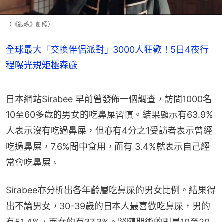
（《銀魂》劇照）
全球最大「交換伴侶派對」3000人狂歡！5日4夜行
程曝光規矩極森嚴
日本網站Sirabee 早前曾發佈一個調查，訪問1000名
10至60多歲的男女的吃鼻屎習慣。結果顯示有63.9%
人表示沒有吃過鼻屎，但亦有4分之1受訪者表示曾經
吃過鼻屎，7.6%間中食用，而有 3.4%就表示自己經
常會吃鼻屎。
Sirabee亦分析出各年齡層吃鼻屎的男女比例。結果得
出不論男女，30-39歲的日本人最喜歡吃鼻屎，男的
有51.4%，而女的有37.3%。緊隨期後的則是10至20