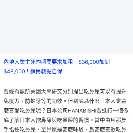
內地人業主死約期間要求加租 $36,000加到
$48,000！網民教點自保
曾經有數所美國大學研究分別提出吃鼻屎可以有提升
免疫力、防蛀牙等的功效。但到底爲什麽日本人會這
麽喜愛吃鼻屎呢？日本公司HANABISHI曾進行一個徹
底了解日本人挖鼻屎與吃鼻屎的習慣。當中由用那隻
手指挖吃鼻屎，至鼻屎是甚麽味道，爲甚麽喜歡吃鼻