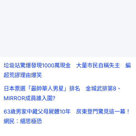
垃圾站驚爆發現1000萬現金 大量市民自稱失主 編
超荒謬理由爆笑
日本票選「最帥華人男星」排名 金城武排第8、
MIRROR成員誰入圍?
63歲男家中藏父母屍體10年 房東登門驚見這一幕！
網民：細思極恐