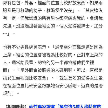
都有包包、外套，裡面的位置比較好放東西，如果兩
邊都是可移動的椅子，就隨便坐沒差」、「其實這沒
有一定，但我認識的所有男性都蠻顧慮我的，會讓我
先選，沒遇過搶著坐裡面的，個人覺得蠻紳士，加分
～」。
也有不少男性網民表示，「通常坐外面靠走道是因為
上菜，裡面的位置會被視為比較好的，正對來上菜的
人，通常給長輩、約會的另一半都會請他們坐裡
面」、「坐外面會被路過的人碰到啊，所以一直都是
讓女生坐裡面比較安全」、「就是莫名的覺得女生坐
在裡面位置比較安全跟讓她有安心感吧，還真的是潛
規則」。
【相關圖輯】
兩性專家證實「擁有這5種人格特質的