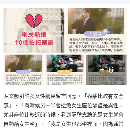
+
16
貼文吸引許多女性網民留言回應，「靠牆比較有安全
感」、「有時候另一半會避免女生座位隔壁是異性，
尤其座位比較近的時候，看到隔壁靠牆的是女生就會
自動給女生坐」、「我是女生也都坐裡面，因為通常