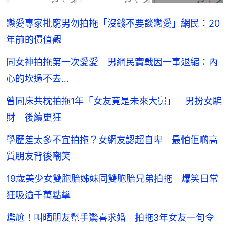
戀愛專家批窮男勿拍拖「沒錢不要談戀愛」網民：20
年前的價值觀
同女神拍拖第一次愛愛 男網民實戰因一事退縮：內
心的坎過不去…
曾同床共枕拍拖1年「女友竟是未來大舅」 男扮女騙
財 後續更狂
學歷差太多不宜拍拖？女網友認超自卑 最怕佢啲高
質朋友背後嘲笑
19歲美少女雙胞胎姊妹同雙胞胎兄弟拍拖 爆笑日常
狂吸逾千萬點擊
尷尬！叫晒朋友幫手驚喜求婚 拍拖3年女友一句令