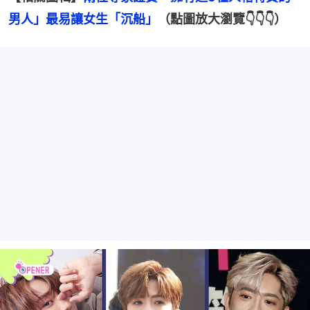
男人」最易讓女生「沉船」
（點圖放大瀏覽👇👇👇）