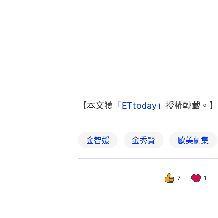
【本文獲
「ETtoday」
授權轉載。】
金智媛
金秀賢
歐美劇集
7
1