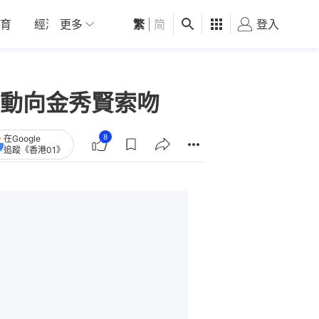
育
經濟
更多
01深圳
繁
觀點
|
简
健康
好食玩飛
登入
女
主動向金秀賢索吻
8
在Google
追蹤《香港01》