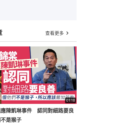
章
查看更多
01:18
回應陳凱琳事件 認同對細路要良
們不是猴子