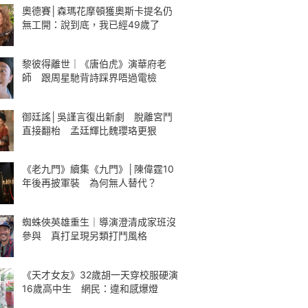
奧德賽│森瑪花摩頓獲奧斯卡提名仍
無工開：說到底，我已經49歲了
黎彼得離世｜《唐伯虎》演華府老
師 跟周星馳背詩踩界唔過電檢
御廷謠│吳謹言復出新劇 脫離宮鬥
直接翻枱 孟廷輝比魏瓔珞更狠
《老九門》續集《九門》│陳偉霆10
年後再披軍裝 為何無人替代？
蜘蛛俠英雄重生｜導演澄清成家班沒
參與 真打呈現另類打鬥風格
《天才女友》32歲胡一天穿校服硬演
16歲高中生 網民：違和感爆燈