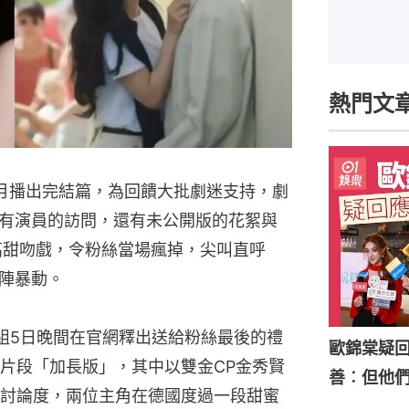
熱門文
月播出完結篇，為回饋大批劇迷支持，劇
有演員的訪問，還有未公開版的花絮與
高甜吻戲，令粉絲當場瘋掉，尖叫直呼
陣暴動。
組5日晚間在官網釋出送給粉絲最後的禮
歐錦棠疑
片段「加長版」，其中以雙金CP金秀賢
善︰但他
討論度，兩位主角在德國度過一段甜蜜