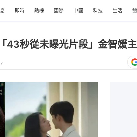
息
即時
熱榜
國際
中國
科技
生活
體
開「43秒從未曝光片段」金智媛
17