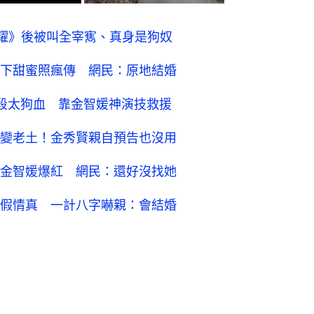
耀》後被叫全宰寯、真身是狗奴
下甜蜜照瘋傳 網民：原地結婚
段太狗血 靠金智媛神演技救援
變老土！金秀賢親自預告也沒用
金智媛爆紅 網民：還好沒找她
假情真 一計八字嚇親：會結婚