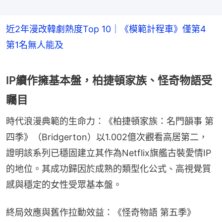
近2年漫改韓劇熱度Top 10｜《模範計程車》僅第4
第1名無人能及
IP續作擁基本盤，柏捷頓家族、怪奇物語受
矚目
時代浪漫典範的生命力：《柏捷頓家族：名門韻事 第
四季》（Bridgerton）以1.002億次觀看高居第二，
證明該系列已穩固建立其作為Netflix旗艦古裝愛情IP
的地位。其成功歸因於成熟的類型化公式、高視覺質
感與穩定的女性受眾基本盤。
終局效應與舊作拉動效益：《怪奇物語 第五季》