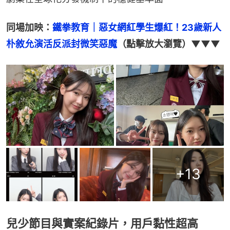
同場加映：
鐵拳教育｜惡女網紅學生爆紅！23歲新人
朴敘允演活反派封微笑惡魔
（點擊放大瀏覽）▼▼▼
+
13
兒少節目與實案紀錄片，用戶黏性超高