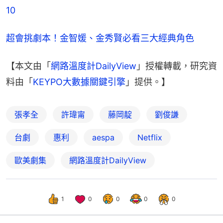
10
超會挑劇本！金智媛、金秀賢必看三大經典角色
【本文由「
網路溫度計DailyView
」授權轉載，研究資
料由「
KEYPO大數據關鍵引擎
」提供。】
張孝全
許瑋甯
藤岡靛
劉俊謙
台劇
惠利
aespa
Netflix
歐美劇集
網路溫度計DailyView
1
0
0
0
0