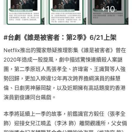
+
10
#台劇《誰是被害者：第2季》6/21上架
Netflix推出的獨家懸疑推理影集《誰是被害者》曾在
2020年造成一股旋風，劇中描述驚悚連續殺人案謎
團，第二季原班人馬張孝全、許瑋甯、王識賢等人強
勢回歸，更加入睽違12年再次跨界擔綱演員的蘇慧
倫、日劇男神藤岡靛，以及近期擁有高話題度的香港
演員劉俊謙同台飆戲。
本季將延續上一季的故事，前鑑識官方毅任（張孝全 
飾）迎接女兒江曉孟（李沐 飾）離開觀護所，父女倆