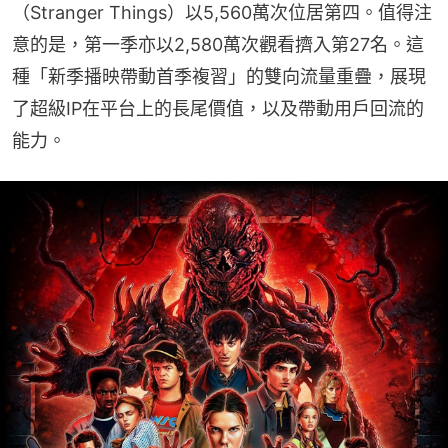
（Stranger Things）以5,560萬次位居第四。值得注
意的是，第一季亦以2,580萬次觀看擠入第27名。這
種「新季播映帶動首季複習」的雙向流量重疊，展現
了超級IP在平台上的長尾價值，以及帶動用戶回流的
能力。