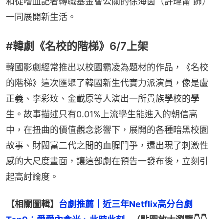
和從嗜血記者轉職基金會公關的徐海茵（許瑋甯 飾）
一同展開新生活。
#韓劇《名校的階梯》6/7上架
韓國影劇經常推出以校園霸凌為題材的作品，《名校
的階梯》這次匯聚了韓國新生代實力派演員，像是盧
正義、李彩玟、金載原等人演出一所貴族學校的學
生。故事描述只有0.01%上流學生能進入的朝信高
中，在扭曲的價值觀念影響下，展開的各種暗黑校園
故事、財閥富二代之間的血腥鬥爭，還出現了刺激性
感的大尺度畫面，讓這部劇在預告一發布後，立刻引
起高討論度。
【相關圖輯】
台劇推薦｜近三年Netflix高分台劇