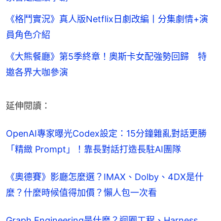
《格鬥實況》真人版Netflix日劇改編丨分集劇情+演
員角色介紹
《大熊餐廳》第5季終章！奧斯卡女配強勢回歸 特
邀各界大咖參演
延伸閱讀：
OpenAI專家曝光Codex設定：15分鐘雜亂對話更勝
「精緻 Prompt」！靠長對話打造長駐AI團隊
《奧德賽》影廳怎麼選？IMAX、Dolby、4DX是什
麼？什麼時候值得加價？懶人包一次看
Graph Engineering是什麼？迴圈工程、Harness 