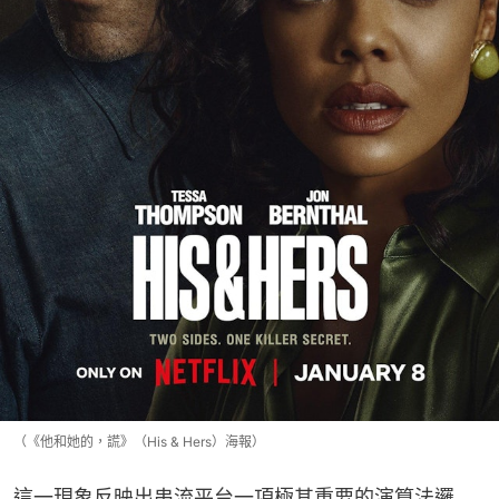
（《他和她的，謊》（His & Hers）海報）
這一現象反映出串流平台一項極其重要的演算法邏