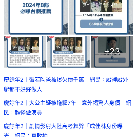
+
23
慶餘年2｜張若昀爸被爆欠債千萬 網民：戲裡戲外
爹都不好好做人
慶餘年2｜大公主疑被拖糧7年 意外揭驚人身價 網
民：難怪做演員
慶餘年2｜劇情影射大陸高考舞弊「成佳林身份曝
光」網民：真敢拍