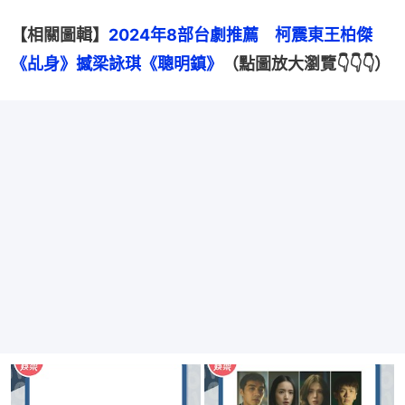
【相關圖輯】
2024年8部台劇推薦　柯震東王柏傑
《乩身》撼梁詠琪《聰明鎮》
（點圖放大瀏覽👇👇👇）