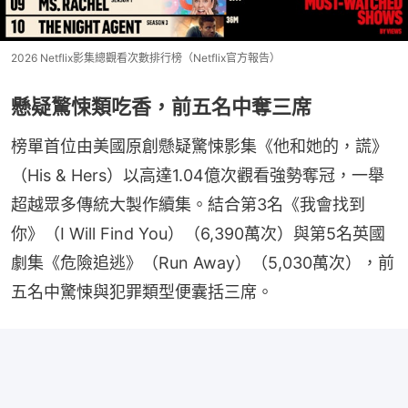
2026 Netflix影集總觀看次數排行榜（Netflix官方報告）
懸疑驚悚類吃香，前五名中奪三席
榜單首位由美國原創懸疑驚悚影集《他和她的，謊》
（His & Hers）以高達1.04億次觀看強勢奪冠，一舉
超越眾多傳統大製作續集。結合第3名《我會找到
你》（I Will Find You）（6,390萬次）與第5名英國
劇集《危險追逃》（Run Away）（5,030萬次），前
五名中驚悚與犯罪類型便囊括三席。