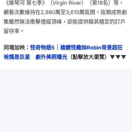
《維琴河 第七季》（Virgin River）（第18名）等，
觀看次數維持在2,880萬至3,610萬區間。這類成熟劇
集雖然無法衝擊億級頂峰，卻能提供極其穩定的訂戶
留存率。
同場加映：
怪奇物語5｜搶鏡怪雞妹Robin背景超狂　
爸媽是巨星　劇外美照曝光
（點擊放大瀏覽）▼▼▼