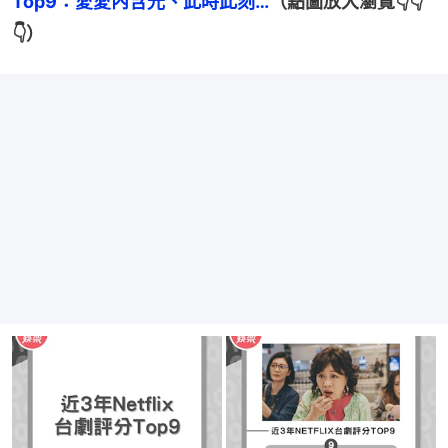
Top9：愛愛內含光、此時此刻…
（點圖放大瀏覽👇👇
👇）