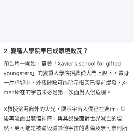
2. 變種人學院早已成頹垣敗瓦？
預告片一開始，寫著「Xavier's school for gifted 
youngsters」的變重人學院招牌從大門上脫下，置身
一片虛墟中，外觀破敗可能暗示衝突已提前爆發，X-
men所在的宇宙未必是第一次面對入侵危機。
X教授望著窗外的火光，顯示宇宙入侵已在進行。其
後再流露出悲傷神情，與其說是面對世界滅亡的坦
然，更可能是被逼毀滅其他宇宙的悲傷及無可奈何所