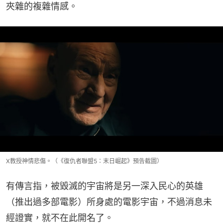
夾雜的複雜情感。
X教授神情悲傷。（《復仇者聯盟5：末日崛起》預告截圖）
有傳言指，被毀滅的宇宙將是另一深入民心的英雄
（推出過多部電影）所身處的電影宇宙，不過消息未
經證實，就不在此開名了。