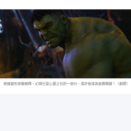
根據變形俠醫解釋，幻視已是心靈之石的一部分，或許會成為致勝關鍵！（劇照）