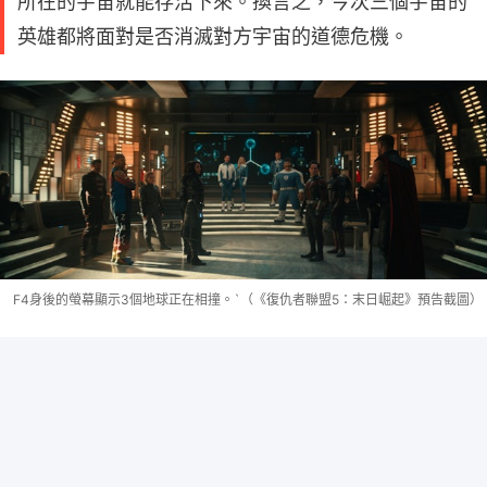
所在的宇宙就能存活下來。換言之，今次三個宇宙的
英雄都將面對是否消滅對方宇宙的道德危機。
F4身後的螢幕顯示3個地球正在相撞。`（《復仇者聯盟5：末日崛起》預告截圖）