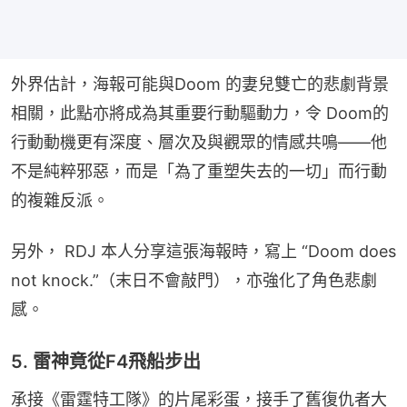
外界估計，海報可能與Doom 的妻兒雙亡的悲劇背景
相關，此點亦將成為其重要行動驅動力，令 Doom的
行動動機更有深度、層次及與觀眾的情感共鳴——他
不是純粹邪惡，而是「為了重塑失去的一切」而行動
的複雜反派。
另外， RDJ 本人分享這張海報時，寫上 “Doom does 
not knock.”（末日不會敲門），亦強化了角色悲劇
感。
5. 雷神竟從F4飛船步出
承接《雷霆特工隊》的片尾彩蛋，接手了舊復仇者大