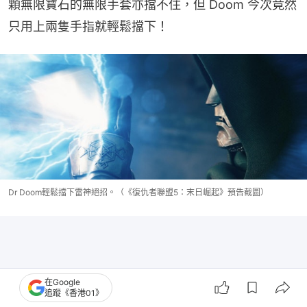
顆無限寶石的無限手套亦擋不住，但 Doom 今次竟然
只用上兩隻手指就輕鬆擋下！
Dr Doom輕鬆擋下雷神絕招。（《復仇者聯盟5：末日崛起》預告截圖）
在Google
追蹤《香港01》