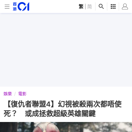
繁
|
简
娛樂
電影
【復仇者聯盟4】幻視被殺兩次都唔使
死？ 或成拯救超級英雄關鍵