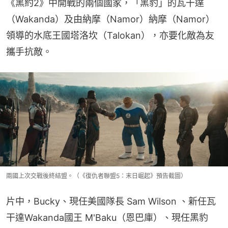
《黑約2》中開戰的兩個國家，「黑豹」的瓦干達
（Wakanda）及由納摩（Namor）納摩（Namor）
領導的水底王國塔洛坎（Talokan），亦要化敵為友
攜手抗敵。
兩國上次交戰後終結盟。（《復仇者聯盟5：末日崛起》預告截圖）
片中，Bucky、現任美國隊長 Sam Wilson 、新任瓦
干達Wakanda國王 M'Baku（恩巴庫）、現任黑豹