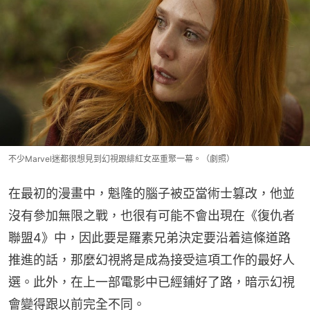
不少Marvel迷都很想見到幻視跟緋紅女巫重聚一幕。（劇照）
在最初的漫畫中，魁隆的腦子被亞當術士篡改，他並
沒有參加無限之戰，也很有可能不會出現在《復仇者
聯盟4》中，因此要是羅素兄弟決定要沿着這條道路
推進的話，那麼幻視將是成為接受這項工作的最好人
選。此外，在上一部電影中已經鋪好了路，暗示幻視
會變得跟以前完全不同。