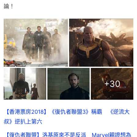
論！
+
30
【香港票房2018】《復仇者聯盟3》稱霸 《逆流大
叔》逆扒上第六
【復仇者聯盟】洛基原來不是反派 Marvel親證想為