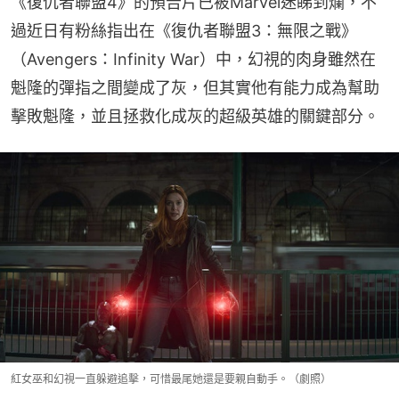
《復仇者聯盟4》的預告片已被Marvel迷睇到爛，不
過近日有粉絲指出在《復仇者聯盟3：無限之戰》
（Avengers：Infinity War）中，幻視的肉身雖然在
魁隆的彈指之間變成了灰，但其實他有能力成為幫助
擊敗魁隆，並且拯救化成灰的超級英雄的關鍵部分。
紅女巫和幻視一直躲避追擊，可惜最尾她還是要親自動手。（劇照）