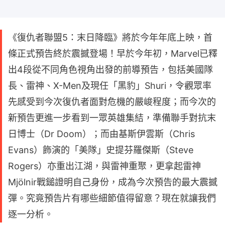
《復仇者聯盟5：末日降臨》將於今年年底上映，首
條正式預告終於震撼登場！早於今年初，Marvel已釋
出4段從不同角色視角出發的前導預告，包括美國隊
長、雷神、X-Men及現任「黑豹」Shuri，令觀眾率
先感受到今次復仇者面對危機的嚴峻程度；而今次的
新預告更進一步看到一眾英雄集結，準備聯手對抗末
日博士（Dr Doom）；而由基斯伊雲斯（Chris
Evans）飾演的「美隊」史提芬羅傑斯（Steve
Rogers）亦重出江湖，與雷神重聚，更拿起雷神
Mjölnir戰鎚證明自己身份，成為今次預告的最大震撼
彈。究竟預告片有哪些細節值得留意？現在就讓我們
逐一分析。